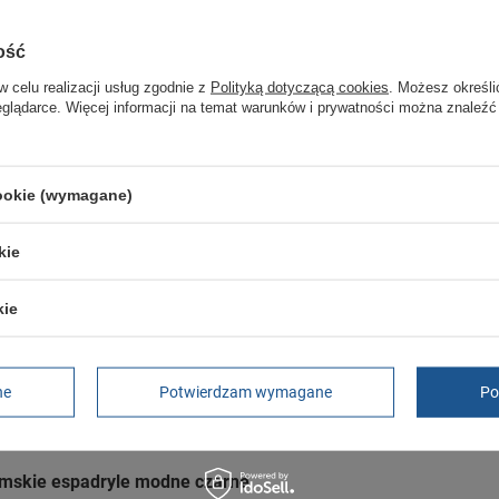
GWARANCJA
ość
Czas na reklamację z tytułu rękojmi
2 lata
w celu realizacji usług zgodnie z
Polityką dotyczącą cookies
. Możesz określi
rękojmia wyłączona dla przedsiębiorców
eglądarce. Więcej informacji na temat warunków i prywatności można znaleźć
Adres do reklamacji
Butomania.pl
Kościuszki 27b
85-079 Bydgoszcz
cookie (wymagane)
Polska
kie
kie
ampki białe
ne
Potwierdzam wymagane
Po
ylor All Star Ballet Lace baleriny
amskie espadryle modne czarne