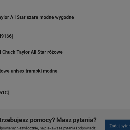
ylor All Star szare modne wygodne
M9166]
 Chuck Taylor All Star różowe
ortowe unisex trampki modne
51C]
trzebujesz pomocy? Masz pytania?
Zadaj pyta
dpowiemy niezwłocznie, najciekawsze pytania i odpowiedzi