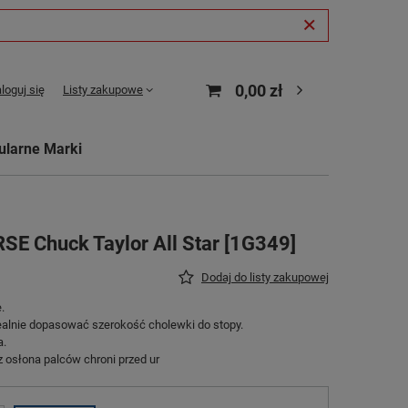
0,00 zł
loguj się
Listy zakupowe
ularne Marki
SE Chuck Taylor All Star [1G349]
Dodaj do listy zakupowej
.
alnie dopasować szerokość cholewki do stopy.
a.
 osłona palców chroni przed ur