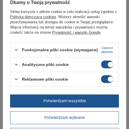
Dbamy o Twoją prywatność
Wyjmowana profilowana wkładka zapewnia prawidłowe ustawienie stopy
i wygodę.
Sklep korzysta z plików cookie w celu realizacji usług zgodnie z
Polityką dotyczącą cookies
. Możesz określić warunki
przechowywania lub dostępu do cookie w Twojej przeglądarce.
Więcej informacji na temat warunków i prywatności można
znaleźć także na stronie
Prywatność i warunki Google
.
Marka
Dr. Martens
Zawsze
Symbol
15933510
Funkcjonalne pliki cookie (wymagane)
aktywne
Gwarancja
Gwarancja
Analityczne pliki cookie
GWARANCJA
Reklamowe pliki cookie
Czas na reklamację z tytułu rękojmi
2 lata
rękojmia wyłączona dla przedsiębiorców
Adres do reklamacji
Potwierdzam wszystkie
Butomania.pl
Kościuszki 27b
85-079 Bydgoszcz
Polska
Potwierdzam wybrane