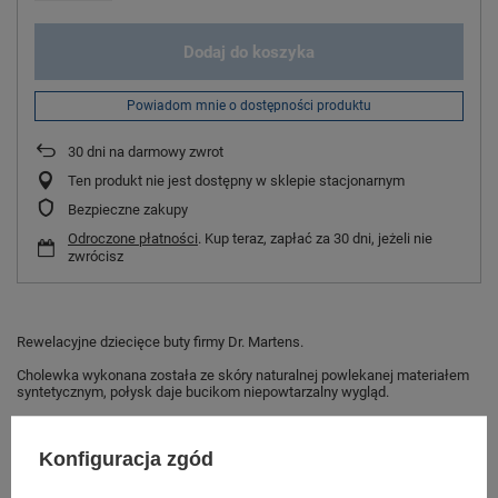
Dodaj do koszyka
Powiadom mnie o dostępności produktu
30
dni na darmowy zwrot
Ten produkt nie jest dostępny w sklepie stacjonarnym
Bezpieczne zakupy
Odroczone płatności
. Kup teraz, zapłać za 30 dni, jeżeli nie
zwrócisz
Rewelacyjne dziecięce buty firmy Dr. Martens.
Cholewka wykonana została ze skóry naturalnej powlekanej materiałem
syntetycznym, połysk daje bucikom niepowtarzalny wygląd.
Wnętrze buta i wkładka wyściełane wysokiej jakości materiałem
tekstylnym.
Konfiguracja zgód
Podeszwa wykonana ze specjalistycznej gumy gwarantująca doskonałą
przyczepność i stabilność na każdej powierzchni.