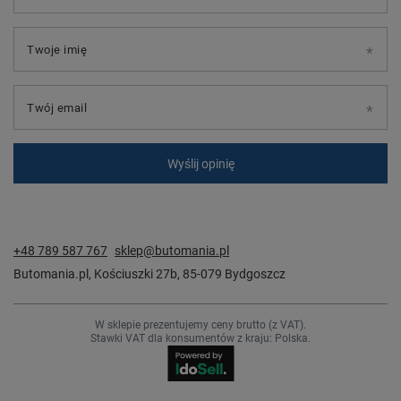
Twoje imię
Twój email
Wyślij opinię
+48 789 587 767
sklep@butomania.pl
Butomania.pl
,
Kościuszki 27b
,
85-079
Bydgoszcz
W sklepie prezentujemy ceny brutto (z VAT).
Stawki VAT dla konsumentów z kraju:
Polska
.