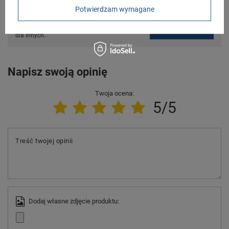
Potrzebujesz pomocy? Masz pytania?
Potwierdzam wymagane
Zadaj pytanie a my odpowiemy niezwłocznie,
Zadaj pytanie
najciekawsze pytania i odpowiedzi publikując
dla innych.
Napisz swoją opinię
Twoja ocena:
5/5
Treść twojej opinii
Dodaj własne zdjęcie produktu: