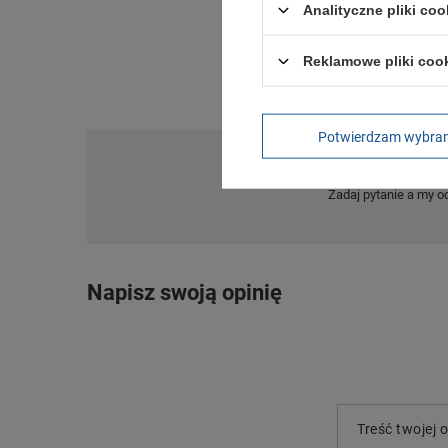
Analityczne pliki coo
Reklamowe pliki coo
Potwierdzam wybra
Po
Zadaj pytanie a my o
Napisz swoją opinię
Treść twojej o