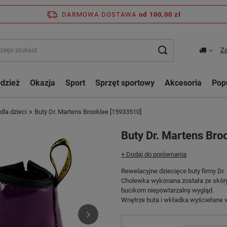
DARMOWA DOSTAWA
od 100,00 zł
Za
dzież
Okazja
Sport
Sprzęt sportowy
Akcesoria
Pop
dla dzieci
Buty Dr. Martens Brooklee [15933510]
Buty Dr. Martens Bro
+ Dodaj do porównania
Rewelacyjne dziecięce buty firmy Dr.
Cholewka wykonana została ze skóry
bucikom niepowtarzalny wygląd.
Wnętrze buta i wkładka wyściełane w