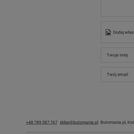
Dodaj włas
Twoje imię
Twój email
+48 789 587 767
sklep@butomania.pl
Butomania.pl
,
Koś