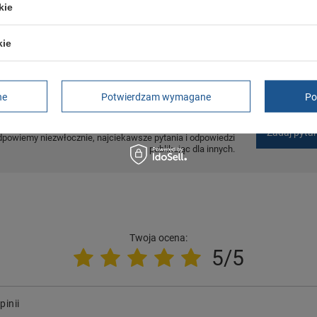
rękojmia wyłączona dla przedsiębiorców
kie
Adres do reklamacji
Butomania.pl
Kościuszki 27b
kie
85-079 Bydgoszcz
Polska
ne
Potwierdzam wymagane
Po
trzebujesz pomocy? Masz pytania?
Zadaj pyta
dpowiemy niezwłocznie, najciekawsze pytania i odpowiedzi
publikując dla innych.
Twoja ocena:
5/5
pinii