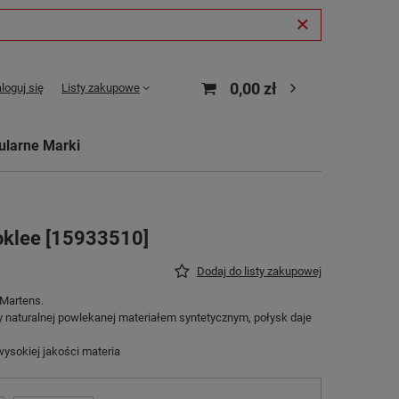
0,00 zł
loguj się
Listy zakupowe
ularne Marki
oklee [15933510]
Dodaj do listy zakupowej
 Martens.
 naturalnej powlekanej materiałem syntetycznym, połysk daje
ysokiej jakości materia