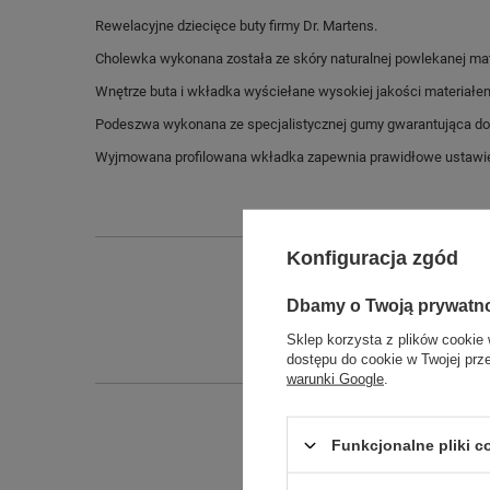
Rewelacyjne dziecięce buty firmy Dr. Martens.
Cholewka wykonana została ze skóry naturalnej powlekanej mat
Wnętrze buta i wkładka wyściełane wysokiej jakości materiałe
Podeszwa wykonana ze specjalistycznej gumy gwarantująca dos
Wyjmowana profilowana wkładka zapewnia prawidłowe ustawien
Konfiguracja zgód
Dbamy o Twoją prywatn
Sklep korzysta z plików cookie 
dostępu do cookie w Twojej prz
warunki Google
.
Funkcjonalne pliki 