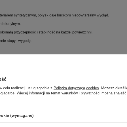
eriałem syntetycznym, połysk daje bucikom niepowtarzalny wygląd.
m tekstylnym.
konałą przyczepność i stabilność na każdej powierzchni.
ie stopy i wygodę.
Marka
Dr. Martens
Symbol
15933510
ość
Gwarancja
Gwarancja
w celu realizacji usług zgodnie z
Polityką dotyczącą cookies
. Możesz określi
eglądarce. Więcej informacji na temat warunków i prywatności można znaleźć
GWARANCJA
cookie (wymagane)
Czas na reklamację z tytułu rękojmi
2 lata