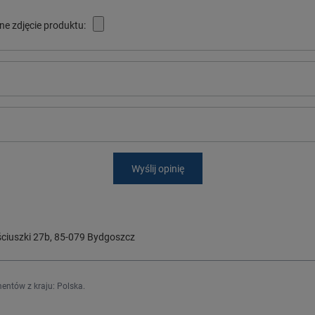
ne zdjęcie produktu:
Wyślij opinię
ciuszki 27b
,
85-079
Bydgoszcz
entów z kraju:
Polska
.