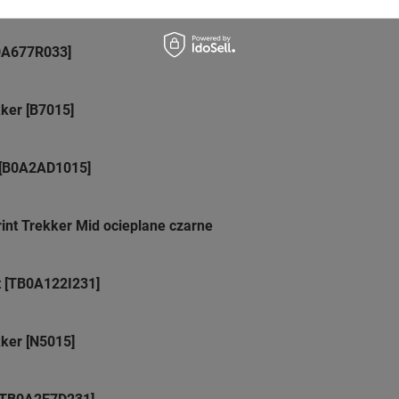
B0A677R033]
ker [B7015]
 [B0A2AD1015]
int Trekker Mid ocieplane czarne
t [TB0A122I231]
kker [N5015]