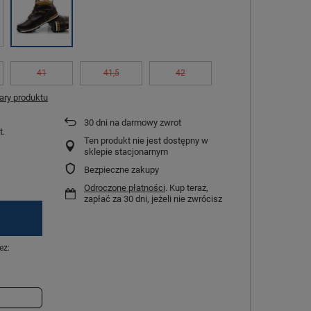
41
41,5
42
ry produktu
30
dni na darmowy zwrot
t.
Ten produkt nie jest dostępny w
sklepie stacjonarnym
Bezpieczne zakupy
Odroczone płatności
. Kup teraz,
zapłać za 30 dni, jeżeli nie zwrócisz
ez: