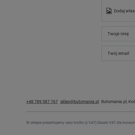
Dodaj włas
Twoje imię
Twój email
+48 789 587 767
sklep@butomania.pl
Butomania.pl
,
Koś
W sklepie prezentujemy ceny brutto (z VAT).
Stawki VAT dla konsum