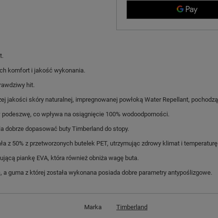
t.
ych komfort i jakość wykonania.
awdziwy hit.
 jakości skóry naturalnej, impregnowanej powłoką Water Repellant, pochodzące
w podeszwę, co wpływa na osiągnięcie 100% wodoodporności.
la dobrze dopasować buty Timberland do stopy.
 z 50% z przetworzonych butelek PET, utrzymując zdrowy klimat i temperaturę
jącą piankę EVA, która również obniża wagę buta.
 a guma z której została wykonana posiada dobre parametry antypoślizgowe.
Marka
Timberland