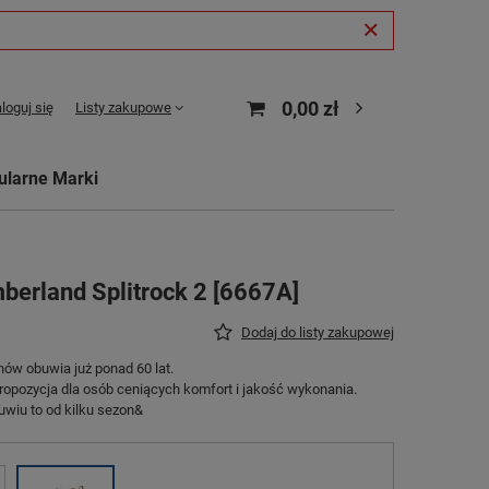
0,00 zł
loguj się
Listy zakupowe
ularne Marki
berland Splitrock 2 [6667A]
Dodaj do listy zakupowej
nów obuwia już ponad 60 lat.
propozycja dla osób ceniących komfort i jakość wykonania.
wiu to od kilku sezon&