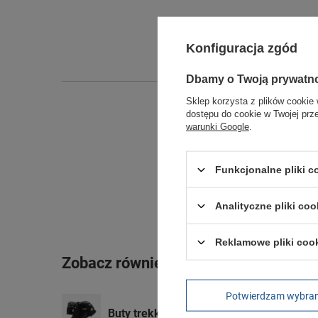
Konfiguracja zgód
Dbamy o Twoją prywatn
Sklep korzysta z plików cookie 
dostępu do cookie w Twojej prz
warunki Google
.
Funkcjonalne pliki 
Analityczne pliki coo
Reklamowe pliki coo
Zobacz również
Potwierdzam wybra
Buty trekkingowe Timberland Euro Sprin