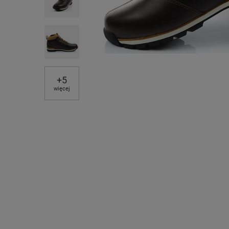
+
5
więcej