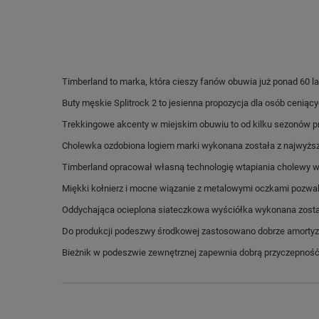
Timberland to marka, która cieszy fanów obuwia już ponad 60 la
Buty męskie Splitrock 2 to jesienna propozycja dla osób ceniąc
Trekkingowe akcenty w miejskim obuwiu to od kilku sezonów pr
Cholewka ozdobiona logiem marki wykonana została z najwyższej
Timberland opracował własną technologię wtapiania cholewy 
Miękki kołnierz i mocne wiązanie z metalowymi oczkami pozwa
Oddychająca ocieplona siateczkowa wyściółka wykonana została
Do produkcji podeszwy środkowej zastosowano dobrze amortyzu
Bieżnik w podeszwie zewnętrznej zapewnia dobrą przyczepność,