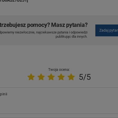
 [TB0A2E7D231]
trzebujesz pomocy? Masz pytania?
Zadaj pyta
dpowiemy niezwłocznie, najciekawsze pytania i odpowiedzi
publikując dla innych.
Twoja ocena:
5/5
pinii