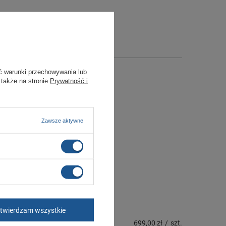
ć warunki przechowywania lub
 także na stronie
Prywatność i
Zawsze aktywne
twierdzam wszystkie
699,00 zł
/
szt.