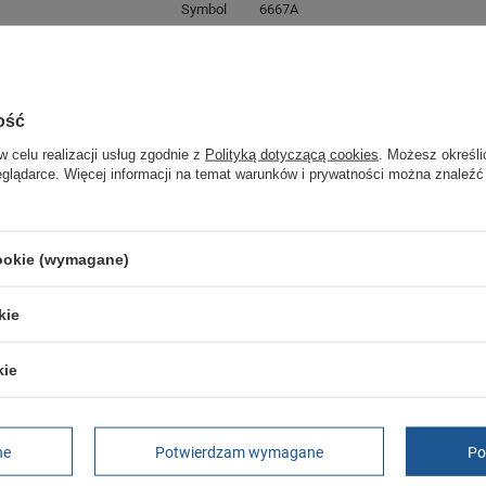
Symbol
6667A
Gwarancja
Gwarancja
Płeć
męskie
ość
w celu realizacji usług zgodnie z
Polityką dotyczącą cookies
. Możesz określi
GWARANCJA
eglądarce. Więcej informacji na temat warunków i prywatności można znaleźć
Czas na reklamację z tytułu rękojmi
2 lata
rękojmia wyłączona dla przedsiębiorców
Adres do reklamacji
cookie (wymagane)
Butomania.pl
Kościuszki 27b
kie
85-079 Bydgoszcz
Polska
kie
ne
Potwierdzam wymagane
Po
t [TB06361R]