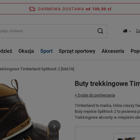
DARMOWA DOSTAWA
od 100,00 zł
Za
dzież
Okazja
Sport
Sprzęt sportowy
Akcesoria
Pop
rekkingowe Timberland Splitrock 2 [6667A]
Buty trekkingowe Tim
+ Dodaj do porównania
Timberland to marka, która cieszy fa
Buty męskie Splitrock 2 to jesienna 
Trekkingowe akcenty w miejskim obu