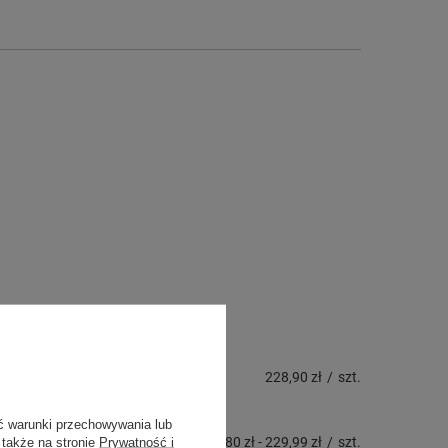
228,90 zł
/
szt.
ć warunki przechowywania lub
196,80 zł
-
229,99 zł
/
szt.
 także na stronie
Prywatność i