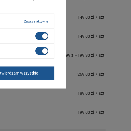
149,00 zł
/
szt.
Zawsze aktywne
149,00 zł
/
szt.
195,99 zł
-
199,90 zł
/
szt.
twierdzam wszystkie
269,00 zł
/
szt.
189,00 zł
/
szt.
199,00 zł
/
szt.