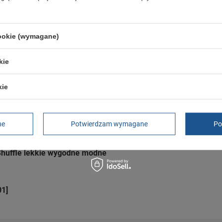
eakersy damskie lekkie białe
cookie (wymagane)
ersy 3.0 skórzane trampki
kie
kie
 01]
ne
Potwierdzam wymagane
Po
korki piłka nożna wielokolorowe
huffle lekkie wygodne modne
01]