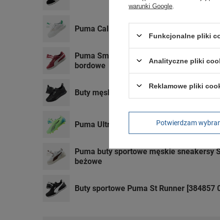
warunki Google
.
Puma Cali Court Match buty sportowe sn
Funkcjonalne pliki 
Puma Smash buty sportowe męskie sneak
Analityczne pliki coo
bordowe
Reklamowe pliki coo
Buty męskie sportowe Puma R78 [374127
Potwierdzam wybra
Puma Ultra 5 Pro FG/AG buty piłkarskie 
Puma buty sportowe męskie sneakersy S
beżowe
Buty sportowe Puma St Runner [384857 