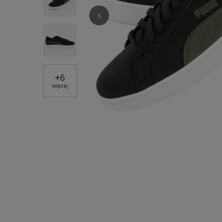
+
6
więcej