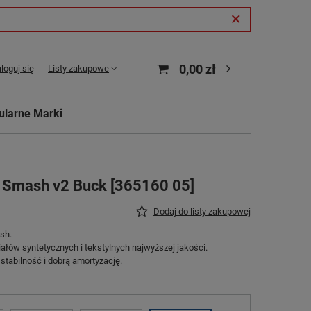
0,00 zł
loguj się
Listy zakupowe
ularne Marki
 Smash v2 Buck [365160 05]
Dodaj do listy zakupowej
sh.
łów syntetycznych i tekstylnych najwyższej jakości.
abilność i dobrą amortyzację.