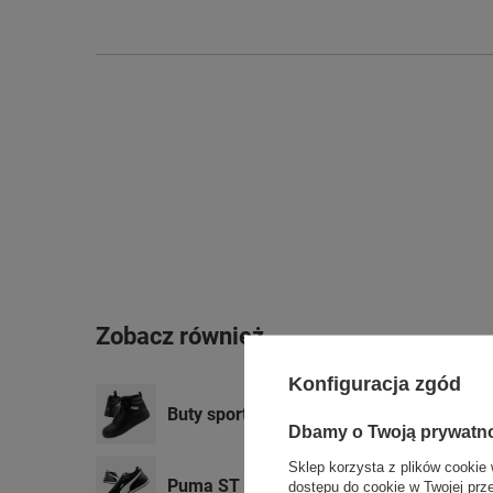
Zobacz również
Konfiguracja zgód
Buty sportowe Puma Rebound V6 [392326
Dbamy o Twoją prywatn
Sklep korzysta z plików cookie 
Puma ST Runner v4 buty sportowe snea
dostępu do cookie w Twojej prz