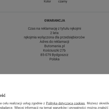
Kolor
czarny
GWARANCJA
Czas na reklamację z tytułu rękojmi
2 lata
rękojmia wyłączona dla przedsiębiorców
Adres do reklamacji
Butomania.pl
Kościuszki 27b
85-079 Bydgoszcz
Polska
 12]
ość
w celu realizacji usług zgodnie z
Polityką dotyczącą cookies
. Możesz określi
kersy męskie czarne skóra modne
eglądarce. Więcej informacji na temat warunków i prywatności można znaleźć