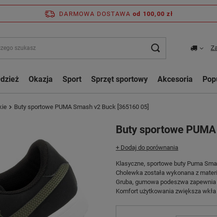
DARMOWA DOSTAWA
od 100,00 zł
Za
dzież
Okazja
Sport
Sprzęt sportowy
Akcesoria
Pop
kie
Buty sportowe PUMA Smash v2 Buck [365160 05]
Buty sportowe PUMA
+ Dodaj do porównania
Klasyczne, sportowe buty Puma Sma
Cholewka została wykonana z materia
Gruba, gumowa podeszwa zapewnia st
Komfort użytkowania zwiększa wkła