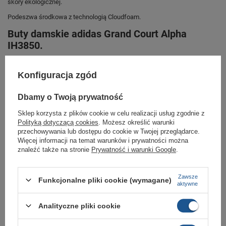
skóry ekologicznej.
Podeszwa środkowa z technologią Cloudfoam.
Buty damskie adidas Grand Court Alpha
IH3850.
Sneakersy stworzone dla kobiet, które szukają wygodnego, trwałego i
stylowego obuwia.
Konfiguracja zgód
W zestawie znajduje się dodatkowa para sznurówek w eleganckim
kolorze ecru.
Dbamy o Twoją prywatność
Sklep korzysta z plików cookie w celu realizacji usług zgodnie z
Polityką dotyczącą cookies
. Możesz określić warunki
Marka
Adidas
przechowywania lub dostępu do cookie w Twojej przeglądarce.
Więcej informacji na temat warunków i prywatności można
Symbol
IH3850
znaleźć także na stronie
Prywatność i warunki Google
.
Gwarancja
Gwarancja
Kolor
zielony
Zawsze
Funkcjonalne pliki cookie (wymagane)
aktywne
Materiał zewnętrzny
Zamszowa skóra naturalna
Analityczne pliki cookie
Zapięcie
sznurowane