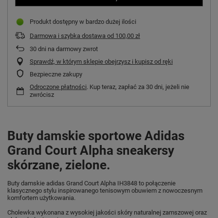
Produkt dostępny w bardzo dużej ilości
Darmowa i szybka dostawa
od
100,00 zł
30
dni na darmowy zwrot
Sprawdź, w którym sklepie obejrzysz i kupisz od ręki
Bezpieczne zakupy
Odroczone płatności
. Kup teraz, zapłać za 30 dni, jeżeli nie
zwrócisz
Buty damskie sportowe Adidas
Grand Court Alpha sneakersy
skórzane, zielone.
Buty damskie adidas Grand Court Alpha IH3848 to połączenie
klasycznego stylu inspirowanego tenisowym obuwiem z nowoczesnym
komfortem użytkowania.
Cholewka wykonana z wysokiej jakości skóry naturalnej zamszowej oraz