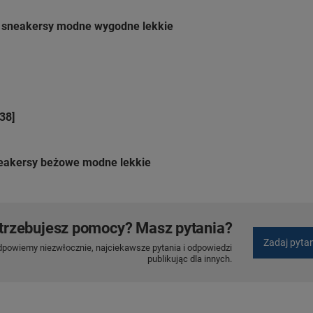
e sneakersy modne wygodne lekkie
38]
neakersy beżowe modne lekkie
trzebujesz pomocy? Masz pytania?
Zadaj pyta
dpowiemy niezwłocznie, najciekawsze pytania i odpowiedzi
publikując dla innych.