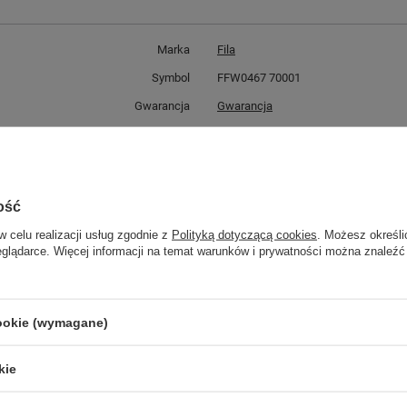
Marka
Fila
Symbol
FFW0467 70001
Gwarancja
Gwarancja
Kolor
beżowy
Materiał zewnętrzny
skóra ekologiczna
Zapięcie
sznurowane
ość
ść towaru w centymetrach
Więcej
30
w celu realizacji usług zgodnie z
Polityką dotyczącą cookies
. Możesz określi
ść towaru w centymetrach
Więcej
20
eglądarce. Więcej informacji na temat warunków i prywatności można znaleźć
ć towaru w centymetrach
Więcej
12
cookie (wymagane)
GWARANCJA
kie
Czas na reklamację z tytułu rękojmi
2 lata