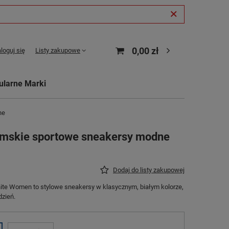
0,00 zł
loguj się
Listy zakupowe
ularne Marki
ne
damskie sportowe sneakersy modne
Dodaj do listy zakupowej
hite Women to stylowe sneakersy w klasycznym, białym kolorze,
dzień.