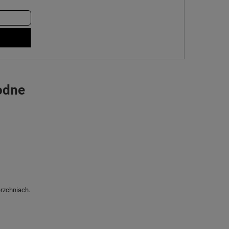
odne
rzchniach.