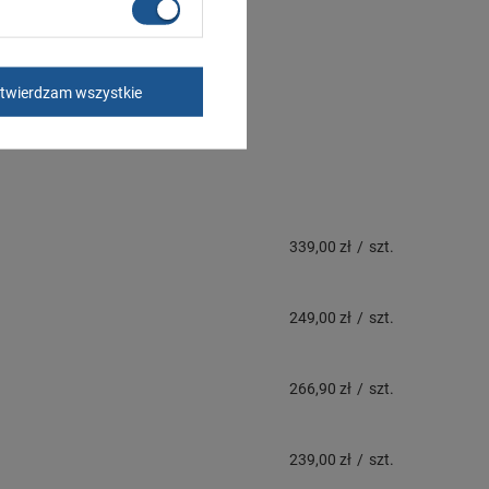
twierdzam wszystkie
339,00 zł
/
szt.
249,00 zł
/
szt.
266,90 zł
/
szt.
239,00 zł
/
szt.