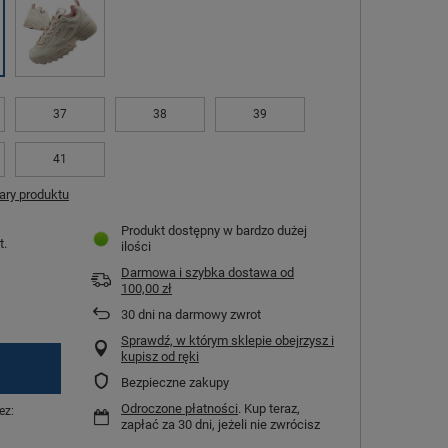
37
38
39
41
ry produktu
Produkt dostępny w bardzo dużej
t.
ilości
Darmowa i szybka dostawa
od
100,00 zł
30
dni na darmowy zwrot
Sprawdź, w którym sklepie obejrzysz i
kupisz od ręki
Bezpieczne zakupy
Odroczone płatności
. Kup teraz,
ez:
zapłać za 30 dni, jeżeli nie zwrócisz