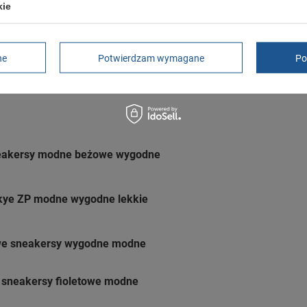
rękojmia wyłączona dla przedsiębiorców
kie
Adres do reklamacji
Butomania.pl
Kościuszki 27b
85-079 Bydgoszcz
ne
Potwierdzam wymagane
Po
Polska
sneakersy modne beżowe wygodne
Skye ZP modne wygodne lekkie
owe sneakersy wygodne modne
 sneakersy fioletowe modne