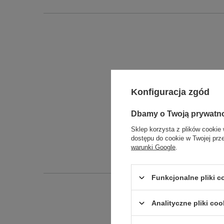
Konfiguracja zgód
Dbamy o Twoją prywatn
Długo
Sklep korzysta z plików cookie 
Szeroko
dostępu do cookie w Twojej prz
warunki Google
.
Wysokoś
Funkcjonalne pliki 
Analityczne pliki coo