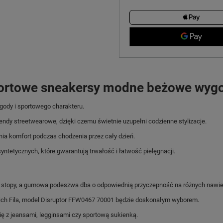
sportowe sneakersy modne beżowe wyg
gody i sportowego charakteru.
endy streetwearowe, dzięki czemu świetnie uzupełni codzienne stylizacje.
a komfort podczas chodzenia przez cały dzień.
yntetycznych, które gwarantują trwałość i łatwość pielęgnacji.
 stopy, a gumowa podeszwa dba o odpowiednią przyczepność na różnych nawie
ich Fila, model Disruptor FFW0467 70001 będzie doskonałym wyborem.
ę z jeansami, legginsami czy sportową sukienką.