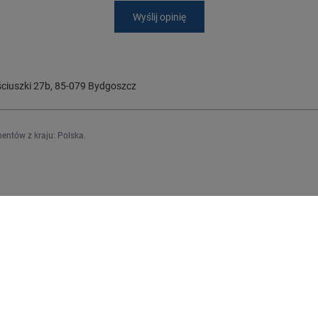
Wyślij opinię
ciuszki 27b
,
85-079
Bydgoszcz
entów z kraju:
Polska
.
Regulaminy
j się
Informacje o sklepie
Wysyłka
upowe
Sposoby płatności i prowizje
upionych produktów
Regulamin
ransakcji
Polityka prywatności