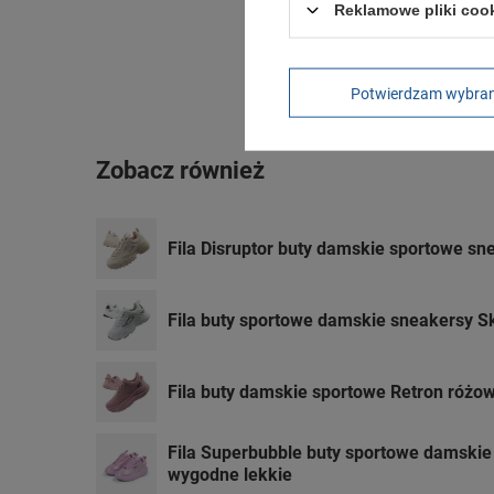
Reklamowe pliki coo
Potwierdzam wybra
Zobacz również
Fila Disruptor buty damskie sportowe 
Fila buty sportowe damskie sneakersy 
Fila buty damskie sportowe Retron róż
Fila Superbubble buty sportowe damskie
wygodne lekkie