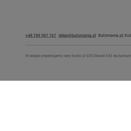
+48 789 587 767
sklep@butomania.pl
Butomania.pl
,
Koś
W sklepie prezentujemy ceny brutto (z VAT).
Stawki VAT dla konsum
Zamówienia
Konto
Status zamówienia
Zarejestru
Śledzenie przesyłki
Koszyk
Chcę zareklamować produkt
Listy zak
Chcę odstąpić od umowy
Lista zak
Chcę wymienić produkt
Historia t