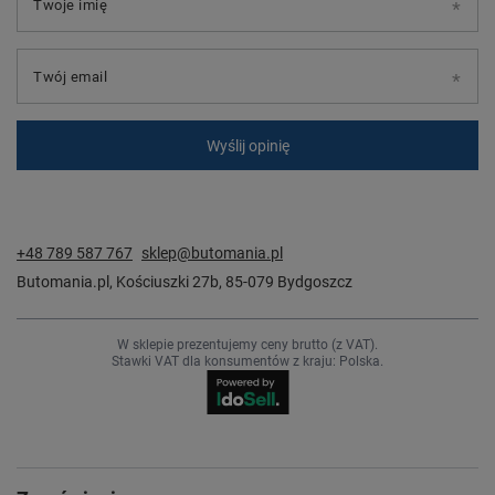
Twoje imię
Twój email
Wyślij opinię
+48 789 587 767
sklep@butomania.pl
Butomania.pl
,
Kościuszki 27b
,
85-079
Bydgoszcz
W sklepie prezentujemy ceny brutto (z VAT).
Stawki VAT dla konsumentów z kraju:
Polska
.