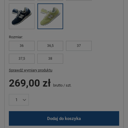
Rozmiar
36
36,5
37
37,5
38
Sprawdź wymiary produktu
269,00 zł
brutto
/
szt.
Dodaj do koszyka