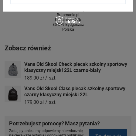
2 lata
rękojmia wyłączona dla przedsiębiorców
Adres do reklamacji
Butomania.pl
Kościuszki 27b
85-079 Bydgoszcz
Polska
Zobacz również
Vans Old Skool Check plecak szkolny sportowy
klasyczny miejski 22L czarno-biały
189,00 zł
/
szt.
Vans Old Skool Class plecak szkolny sportowy
czarny klasyczny miejski 22L
179,00 zł
/
szt.
Potrzebujesz pomocy? Masz pytania?
Zadaj pytanie a my odpowiemy niezwłocznie,
Zadaj pytanie
najciekawsze pytania i odpowiedzi publikując