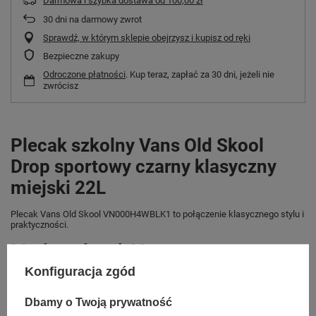
Darmowa i szybka dostawa
od
100,00 zł
30
dni na darmowy zwrot
Sprawdź, w którym sklepie obejrzysz i kupisz od ręki
Bezpieczne zakupy
Odroczone płatności
. Kup teraz, zapłać za 30 dni, jeżeli nie
zwrócisz
Plecak szkolny Vans Old Skool
Drop sportowy czarny klasyczny
miejski 22L
Plecak Vans Old Skool VN000H4WBLK1 to połączenie klasycznego stylu i
praktyczności.
Modna plecak Vans.
Konfiguracja zgód
Wykonany z wytrzymałego materiału w ponadczasowym, czarnym
kolorze, sprawdzi się zarówno jako plecak szkolny, jak i miejski plecak na
co dzień.
Dbamy o Twoją prywatność