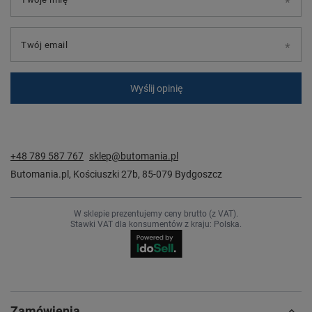
Twój email
Wyślij opinię
+48 789 587 767
sklep@butomania.pl
Butomania.pl
,
Kościuszki 27b
,
85-079
Bydgoszcz
W sklepie prezentujemy ceny brutto (z VAT).
Stawki VAT dla konsumentów z kraju:
Polska
.
Zamówienia