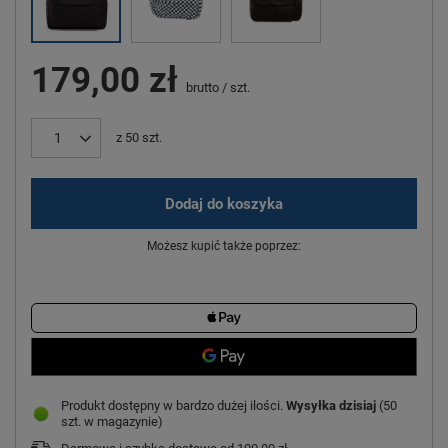
179,00 zł
brutto
/
szt.
z
50
szt.
Dodaj do koszyka
Możesz kupić także poprzez:
Produkt dostępny w bardzo dużej ilości
Wysyłka
dzisiaj
(50
szt. w magazynie)