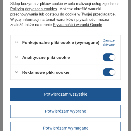
Sklep korzysta z plików cookie w celu realizacji usług zgodnie z
Polityką dotyczącą cookies
. Możesz określić warunki
Marka
Vans
przechowywania lub dostępu do cookie w Twojej przeglądarce.
Więcej informacji na temat warunków i prywatności można
Symbol
VN000H4ZBLK1
znaleźć także na stronie
Prywatność i warunki Google
.
Gwarancja
Gwarancja
Zawsze
Materiał zewnętrzny
poliester
Funkcjonalne pliki cookie (wymagane)
aktywne
Zapięcie
zamek
Analityczne pliki cookie
Kolor
czarny
Długość towaru w
30
Reklamowe pliki cookie
centymetrach
Więcej
Szerokość towaru w
20
centymetrach
Więcej
Potwierdzam wszystkie
Wysokość towaru w
12
centymetrach
Więcej
Potwierdzam wybrane
GWARANCJA
Czas na reklamację z tytułu rękojmi
Potwierdzam wymagane