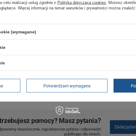
Kościuszki 27b
w celu realizacji usług zgodnie z
Polityką dotyczącą cookies
. Możesz określi
85-079 Bydgoszcz
eglądarce. Więcej informacji na temat warunków i prywatności można znaleźć
Polska
cookie (wymagane)
kie
rtowy czarny klasyczny miejski 22L
kie
ortowy klasyczny miejski 22L
ne
Potwierdzam wymagane
Po
towy czarny miejski 22L
trzebujesz pomocy? Masz pytania?
Zadaj pyta
dpowiemy niezwłocznie, najciekawsze pytania i odpowiedzi
publikując dla innych.