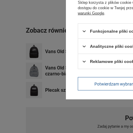
Sklep korzysta z plików cookie 
dostępu do cookie w Twojej prz
warunki Google
.
Zobacz również
Funkcjonalne pliki 
Analityczne pliki coo
Vans Old Skool Class plecak szkolny spo
Reklamowe pliki coo
Vans Old Skool Check plecak szkolny sp
czarno-biały
Potwierdzam wybra
Plecak szkolny Vans Old Skool Drop spor
Po
Zadaj pytanie a my o