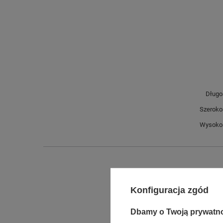
Długo
Szeroko
Wysokoś
Konfiguracja zgód
Dbamy o Twoją prywatn