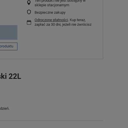
Ten produkt nie jest dostępny w
sklepie stacjonarnym
Bezpieczne zakupy
Odroczone płatności
. Kup teraz,
zapłać za 30 dni, jeżeli nie zwrócisz
produktu
ski 22L
dzień.