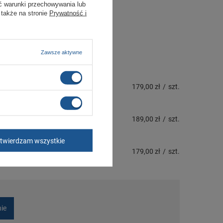
ć warunki przechowywania lub
 także na stronie
Prywatność i
Zawsze aktywne
179,00 zł
/
szt.
189,00 zł
/
szt.
twierdzam wszystkie
179,00 zł
/
szt.
nie