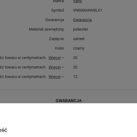
Marka
Vans
Symbol
VN000H4WBLK1
Gwarancja
Gwarancja
Materiał zewnętrzny
poliester
Zapięcie
zamek
Kolor
czarny
ść towaru w centymetrach
Więcej
30
ść towaru w centymetrach
Więcej
20
ć towaru w centymetrach
Więcej
12
GWARANCJA
Czas na reklamację z tytułu rękojmi
2 lata
rękojmia wyłączona dla przedsiębiorców
Adres do reklamacji
ość
Butomania.pl