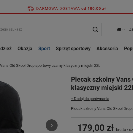
DARMOWA DOSTAWA
od 100,00 zł
Za
dzież
Okazja
Sport
Sprzęt sportowy
Akcesoria
Pop
 Vans Old Skool Drop sportowy czarny klasyczny miejski 22L
Plecak szkolny Vans 
klasyczny miejski 22
+ Dodaj do porównania
Plecak szkolny Vans Old Skool Drop 
179,00 zł
brutto
/
sz