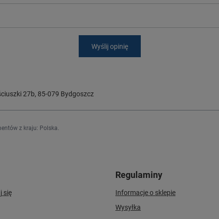
Wyślij opinię
ciuszki 27b
,
85-079
Bydgoszcz
entów z kraju:
Polska
.
Regulaminy
j się
Informacje o sklepie
Wysyłka