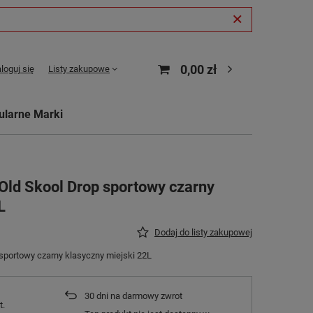
0,00 zł
loguj się
Listy zakupowe
ularne Marki
Old Skool Drop sportowy czarny
L
Dodaj do listy zakupowej
sportowy czarny klasyczny miejski 22L
30
dni na darmowy zwrot
t.