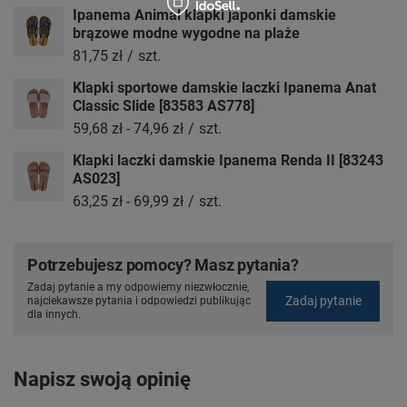
Ipanema Animal klapki japonki damskie
brązowe modne wygodne na plaże
81,75 zł
/
szt.
Klapki sportowe damskie laczki Ipanema Anat
Classic Slide [83583 AS778]
59,68 zł
-
74,96 zł
/
szt.
Klapki laczki damskie Ipanema Renda II [83243
AS023]
63,25 zł
-
69,99 zł
/
szt.
Potrzebujesz pomocy? Masz pytania?
Zadaj pytanie a my odpowiemy niezwłocznie,
Zadaj pytanie
najciekawsze pytania i odpowiedzi publikując
dla innych.
Napisz swoją opinię