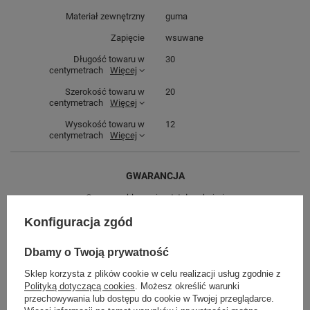
Materiał zewnętrzny
guma
Zapięcie
wsuwane
Długość towaru w
30
centymetrach
Więcej
Szerokość towaru w
20
centymetrach
Więcej
Wysokość towaru w
12
centymetrach
Więcej
GWARANCJA
Czas na reklamację z tytułu rękojmi
2 lata
rękojmia wyłączona dla przedsiębiorców
Konfiguracja zgód
Adres do reklamacji
Butomania.pl
Dbamy o Twoją prywatność
Kościuszki 27b
85-079 Bydgoszcz
Sklep korzysta z plików cookie w celu realizacji usług zgodnie z
Polska
Polityką dotyczącą cookies
. Możesz określić warunki
przechowywania lub dostępu do cookie w Twojej przeglądarce.