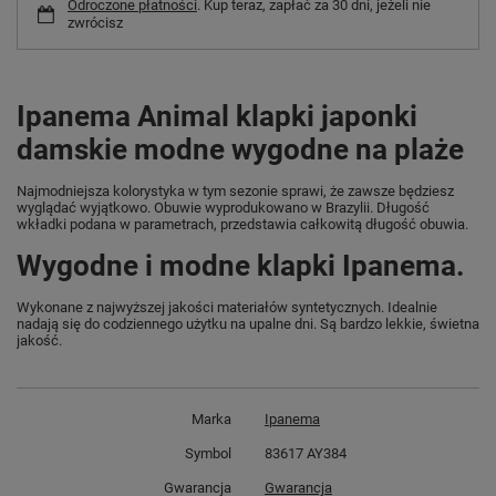
Odroczone płatności
. Kup teraz, zapłać za 30 dni, jeżeli nie
zwrócisz
Ipanema Animal klapki japonki
damskie modne wygodne na plaże
Najmodniejsza kolorystyka w tym sezonie sprawi, że zawsze będziesz
wyglądać wyjątkowo. Obuwie wyprodukowano w Brazylii. Długość
wkładki podana w parametrach, przedstawia całkowitą długość obuwia.
Wygodne i modne klapki Ipanema.
Wykonane z najwyższej jakości materiałów syntetycznych. Idealnie
nadają się do codziennego użytku na upalne dni. Są bardzo lekkie, świetna
jakość.
Marka
Ipanema
Symbol
83617 AY384
Gwarancja
Gwarancja