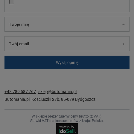
Twoje imię
Twój email
Wyślij opinię
+48 789 587 767
sklep@butomania.pl
Butomania.pl
,
Kościuszki 27b
,
85-079
Bydgoszcz
W sklepie prezentujemy ceny brutto (z VAT).
Stawki VAT dla konsumentów z kraju:
Polska
.