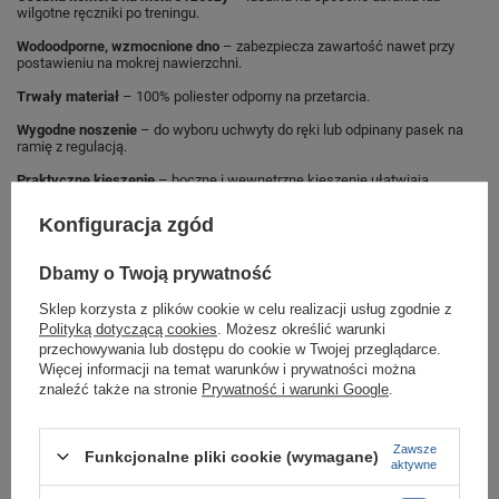
wilgotne ręczniki po treningu.
Wodoodporne, wzmocnione dno
– zabezpiecza zawartość nawet przy
postawieniu na mokrej nawierzchni.
Trwały materiał
– 100% poliester odporny na przetarcia.
Wygodne noszenie
– do wyboru uchwyty do ręki lub odpinany pasek na
ramię z regulacją.
Praktyczne kieszenie
– boczne i wewnętrzne kieszenie ułatwiają
organizację drobiazgów (klucze, portfel, telefon).
Konfiguracja zgód
To torba o dużej pojemności (95l),
dedykowana głównie piłkarzom,
Dbamy o Twoją prywatność
sportowcom i osobom
Sklep korzysta z plików cookie w celu realizacji usług zgodnie z
Polityką dotyczącą cookies
. Możesz określić warunki
wyjeżdżającym na krótsze wypady,
przechowywania lub dostępu do cookie w Twojej przeglądarce.
poszukującym funkcjonalnego oraz
Więcej informacji na temat warunków i prywatności można
znaleźć także na stronie
Prywatność i warunki Google
.
wytrzymałego rozwiązania.
Zawsze
Funkcjonalne pliki cookie (wymagane)
aktywne
Marka
Nike