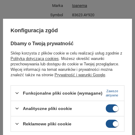
Marka
Ipanema
Symbol
83623 AY920
Gwarancja
Gwarancja
Konfiguracja zgód
Kolor
wielokolorowy
Materiał zewnętrzny
guma
Dbamy o Twoją prywatność
Zapięcie
wsuwane
Sklep korzysta z plików cookie w celu realizacji usług zgodnie z
Polityką dotyczącą cookies
. Możesz określić warunki
Długość towaru w
30
przechowywania lub dostępu do cookie w Twojej przeglądarce.
centymetrach
Więcej
Więcej informacji na temat warunków i prywatności można
znaleźć także na stronie
Prywatność i warunki Google
.
Szerokość towaru w
20
centymetrach
Więcej
Wysokość towaru w
12
Zawsze
Funkcjonalne pliki cookie (wymagane)
centymetrach
Więcej
aktywne
Analityczne pliki cookie
GWARANCJA
Czas na reklamację z tytułu rękojmi
Reklamowe pliki cookie
2 lata
rękojmia wyłączona dla przedsiębiorców