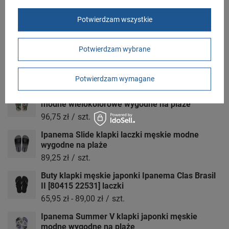
Adres do reklamacji
Butomania.pl
Kościuszki 27b
Potwierdzam wszystkie
85-079 Bydgoszcz
Polska
Potwierdzam wybrane
Zobacz również
Potwierdzam wymagane
Ipanema Urban Graphics klapki japonki męskie
modne wielokolorowe wygodne na plaże
96,75 zł
/
szt.
Ipanema Slide klapki laczki męskie modne
wygodne na plaże
89,25 zł
/
szt.
Buty klapki męskie japonki Ipanema Clas Brasil
II [80415 22531] laczki
65,95 zł
-
89,00 zł
/
szt.
Ipanema Summer V klapki japonki męskie
modne wygodne na plaże