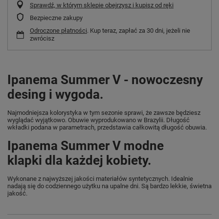
Sprawdź, w którym sklepie obejrzysz i kupisz od ręki
Bezpieczne zakupy
Odroczone płatności
. Kup teraz, zapłać za 30 dni, jeżeli nie
zwrócisz
Ipanema Summer V - nowoczesny
desing i wygoda.
Najmodniejsza kolorystyka w tym sezonie sprawi, że zawsze będziesz
wyglądać wyjątkowo. Obuwie wyprodukowano w Brazylii. Długość
wkładki podana w parametrach, przedstawia całkowitą długość obuwia.
Ipanema Summer V modne
klapki dla każdej kobiety.
Wykonane z najwyższej jakości materiałów syntetycznych. Idealnie
nadają się do codziennego użytku na upalne dni. Są bardzo lekkie, świetna
jakość.