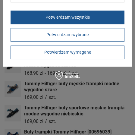
Polska
Potwierdzam wszystkie
Zobacz również
Potwierdzam wybrane
Tommy Hilfiger buty męskie sportowe Tjm Retro
neakersy modne czarne
269,00 zł
-
299,00 zł
/
szt.
Potwierdzam wymagane
Tommy Hilfiger buty sportowe męskie trampki
modne wygodne czarne
168,90 zł
-
169,00 zł
/
szt.
Tommy Hilfiger buty męskie trampki modne
wygodne szare
169,00 zł
/
szt.
Tommy Hilfiger buty sportowe męskie trampki
modne wygodne niebieskie
169,00 zł
/
szt.
Buty trampki Tommy Hilfiger [00596039]