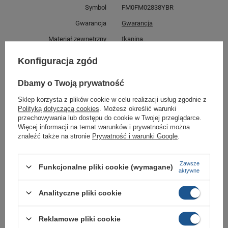
Symbol
FM0FM02838YBR
Gwarancja
Gwarancja
Materiał zewnętrzny
tkanina
Zapięcie
sznurowane
Konfiguracja zgód
Długość towaru w
30
centymetrach
Więcej
Dbamy o Twoją prywatność
Szerokość towaru w
20
Sklep korzysta z plików cookie w celu realizacji usług zgodnie z
centymetrach
Więcej
Polityką dotyczącą cookies
. Możesz określić warunki
przechowywania lub dostępu do cookie w Twojej przeglądarce.
Wysokość towaru w
12
centymetrach
Więcej
Więcej informacji na temat warunków i prywatności można
znaleźć także na stronie
Prywatność i warunki Google
.
GWARANCJA
Zawsze
Funkcjonalne pliki cookie (wymagane)
aktywne
Czas na reklamację z tytułu rękojmi
2 lata
rękojmia wyłączona dla przedsiębiorców
Analityczne pliki cookie
Adres do reklamacji
Butomania.pl
Kościuszki 27b
Reklamowe pliki cookie
85-079 Bydgoszcz