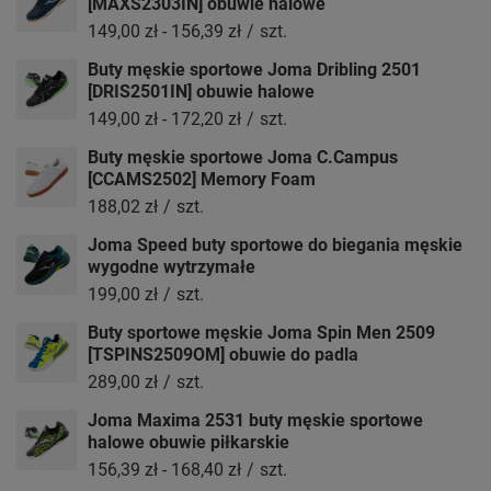
[MAXS2303IN] obuwie halowe
149,00 zł
-
156,39 zł
/
szt.
Buty męskie sportowe Joma Dribling 2501
[DRIS2501IN] obuwie halowe
149,00 zł
-
172,20 zł
/
szt.
Buty męskie sportowe Joma C.Campus
[CCAMS2502] Memory Foam
188,02 zł
/
szt.
Joma Speed buty sportowe do biegania męskie
wygodne wytrzymałe
199,00 zł
/
szt.
Buty sportowe męskie Joma Spin Men 2509
[TSPINS2509OM] obuwie do padla
289,00 zł
/
szt.
Joma Maxima 2531 buty męskie sportowe
halowe obuwie piłkarskie
156,39 zł
-
168,40 zł
/
szt.