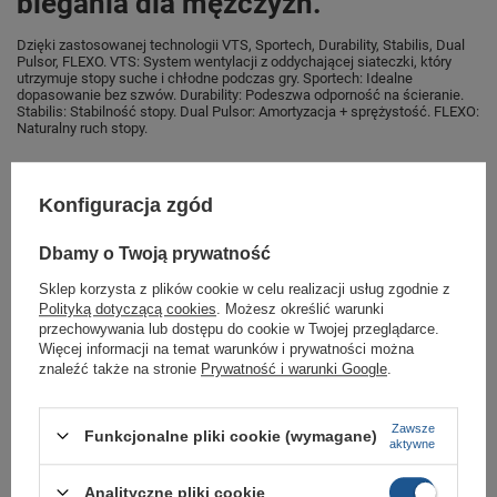
biegania dla mężczyzn.
Dzięki zastosowanej technologii VTS, Sportech, Durability, Stabilis, Dual
Pulsor, FLEXO. VTS: System wentylacji z oddychającej siateczki, który
utrzymuje stopy suche i chłodne podczas gry. Sportech: Idealne
dopasowanie bez szwów. Durability: Podeszwa odporność na ścieranie.
Stabilis: Stabilność stopy. Dual Pulsor: Amortyzacja + sprężystość. FLEXO:
Naturalny ruch stopy.
Konfiguracja zgód
Marka
Joma
Symbol
RTITAW2515
Dbamy o Twoją prywatność
Gwarancja
Gwarancja
Sklep korzysta z plików cookie w celu realizacji usług zgodnie z
Polityką dotyczącą cookies
. Możesz określić warunki
Kolor
zielony
przechowywania lub dostępu do cookie w Twojej przeglądarce.
Materiał zewnętrzny
tkanina
Więcej informacji na temat warunków i prywatności można
znaleźć także na stronie
Prywatność i warunki Google
.
Zapięcie
sznurowane
Długość towaru w
30
Zawsze
centymetrach
Więcej
Funkcjonalne pliki cookie (wymagane)
aktywne
Szerokość towaru w
20
centymetrach
Więcej
Analityczne pliki cookie