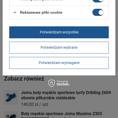
Wysokość towaru w
12
centymetrach
Więcej
Reklamowe pliki cookie
GWARANCJA
Potwierdzam wszystkie
Czas na reklamację z tytułu rękojmi
2 lata
rękojmia wyłączona dla przedsiębiorców
Adres do reklamacji
Potwierdzam wybrane
Butomania.pl
Kościuszki 27b
85-079 Bydgoszcz
Polska
Potwierdzam wymagane
Zobacz również
Joma buty męskie sportowe turfy Dribling 2604
obuwie piłkarskie niebieskie
149,00 zł
/
szt.
Buty męskie sportowe Joma Maxima 2303