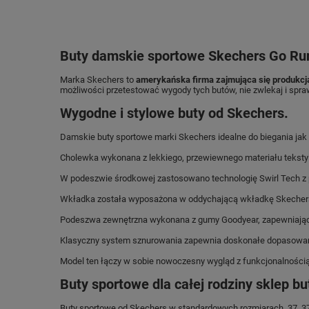
Buty damskie sportowe Skechers Go Run
Marka Skechers to
amerykańska firma zajmująca się produkcj
możliwości przetestować wygody tych butów, nie zwlekaj i spra
Wygodne i stylowe buty od Skechers.
Damskie buty sportowe marki Skechers idealne do biegania jak i
Cholewka wykonana z lekkiego, przewiewnego materiału tekstyl
W podeszwie środkowej zastosowano technologię Swirl Tech z 
Wkładka została wyposażona w oddychającą wkładkę Skechers 
Podeszwa zewnętrzna wykonana z gumy Goodyear, zapewniające
Klasyczny system sznurowania zapewnia doskonałe dopasowani
Model ten łączy w sobie nowoczesny wygląd z funkcjonalnością,
Buty sportowe dla całej rodziny sklep b
Buty sportowe od Skechers w standardowych rozmiarach 37, 37.5,