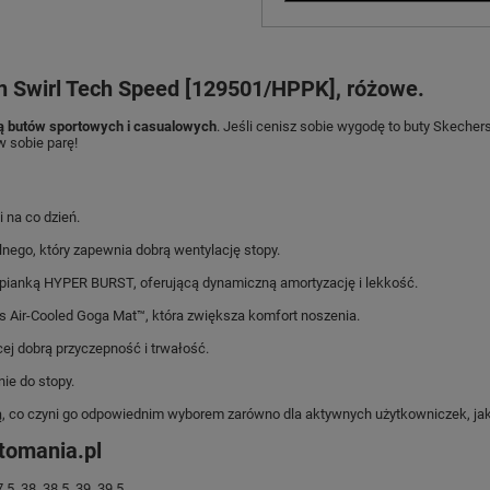
 Swirl Tech Speed [129501/HPPK], różowe.
ą butów sportowych i casualowych
. Jeśli cenisz sobie wygodę to buty Skecher
w sobie parę!
 na co dzień.
nego, który zapewnia dobrą wentylację stopy.
pianką HYPER BURST, oferującą dynamiczną amortyzację i lekkość.
Air-Cooled Goga Mat™, która zwiększa komfort noszenia.
j dobrą przyczepność i trwałość.
e do stopy.​
 co czyni go odpowiednim wyborem zarówno dla aktywnych użytkowniczek, jak i 
utomania.pl
 38, 38.5, 39, 39.5.