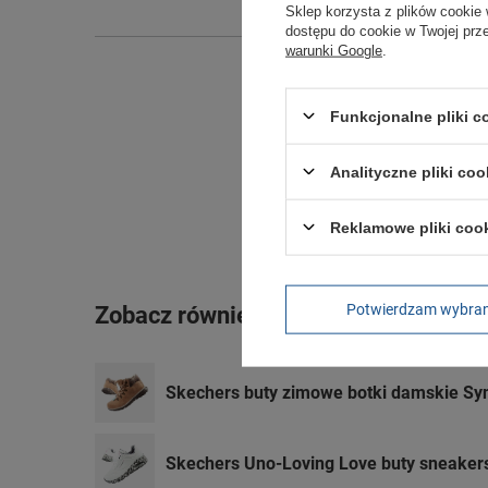
Sklep korzysta z plików cookie 
dostępu do cookie w Twojej prz
warunki Google
.
Funkcjonalne pliki 
Analityczne pliki coo
Reklamowe pliki coo
Potwierdzam wybra
Zobacz również
Skechers buty zimowe botki damskie Sy
Skechers Uno-Loving Love buty sneaker