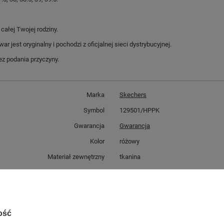
ałej Twojej rodziny.
jest oryginalny i pochodzi z oficjalnej sieci dystrybucyjnej.
z podania przyczyny.
Marka
Skechers
Symbol
129501/HPPK
Gwarancja
Gwarancja
Kolor
różowy
Materiał zewnętrzny
tkanina
Zapięcie
sznurowane
ść towaru w centymetrach
Więcej
30
ść towaru w centymetrach
Więcej
20
ość
ć towaru w centymetrach
Więcej
12