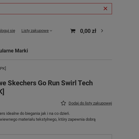
0,00 zł
loguj się
Listy zakupowe
ularne Marki
PPK]
we Skechers Go Run Swirl Tech
K]
Dodaj do listy zakupowej
 idealne do biegania jak i na co dzień.
wiewnego materiału tekstylnego, który zapewnia dobrą