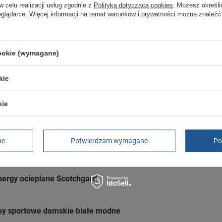
w celu realizacji usług zgodnie z
Polityką dotyczącą cookies
. Możesz określi
eglądarce. Więcej informacji na temat warunków i prywatności można znaleźć
GWARANCJA
Czas na reklamację z tytułu rękojmi
cookie (wymagane)
2 lata
rękojmia wyłączona dla przedsiębiorców
Adres do reklamacji
kie
Butomania.pl
Kościuszki 27b
kie
85-079 Bydgoszcz
Polska
ne
Potwierdzam wymagane
Po
nergy ocieplane Scotchgard
sy sportowe damskie białe modne