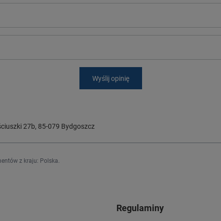
Wyślij opinię
ciuszki 27b
,
85-079
Bydgoszcz
entów z kraju:
Polska
.
Regulaminy