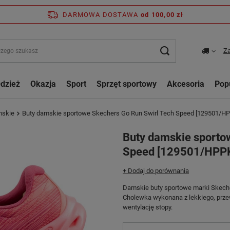
DARMOWA DOSTAWA
od 100,00 zł
Za
dzież
Okazja
Sport
Sprzęt sportowy
Akcesoria
Pop
mskie
Buty damskie sportowe Skechers Go Run Swirl Tech Speed [129501/H
Buty damskie sporto
Speed [129501/HPP
+ Dodaj do porównania
Damskie buty sportowe marki Skechers
Cholewka wykonana z lekkiego, prze
wentylację stopy.