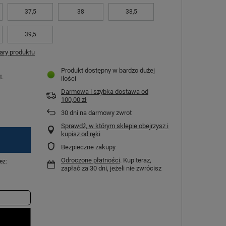
37,5
38
38,5
39,5
ry produktu
Produkt dostępny w bardzo dużej
t.
ilości
Darmowa i szybka dostawa
od
100,00 zł
30
dni na darmowy zwrot
Sprawdź, w którym sklepie obejrzysz i
kupisz od ręki
Bezpieczne zakupy
Odroczone płatności
. Kup teraz,
ez:
zapłać za 30 dni, jeżeli nie zwrócisz