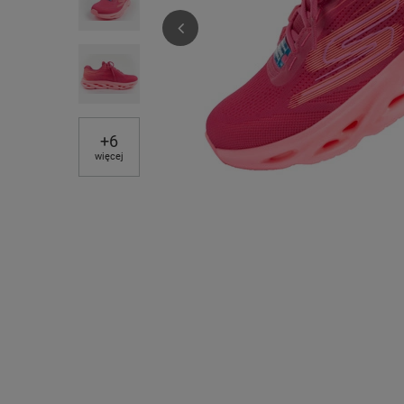
+
6
więcej