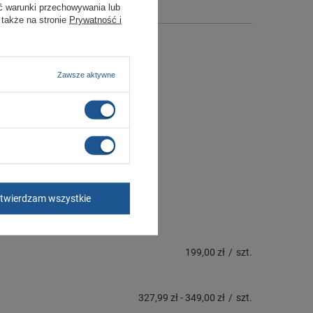
ć warunki przechowywania lub
 także na stronie
Prywatność i
Zawsze aktywne
twierdzam wszystkie
199,00 zł
/
szt.
327,99 zł
-
349,00 zł
/
szt.