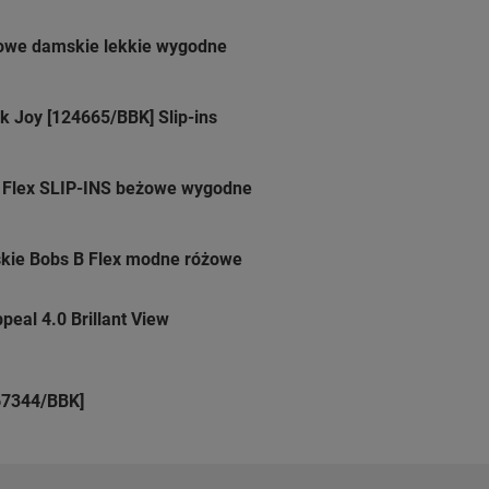
owe damskie lekkie wygodne
 Joy [124665/BBK] Slip-ins
 Flex SLIP-INS beżowe wygodne
kie Bobs B Flex modne różowe
eal 4.0 Brillant View
167344/BBK]