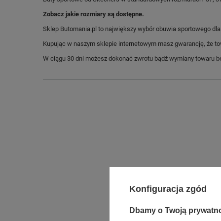
Zobacz jakie rozmiary są dostępne.
Sklep Butomania.pl to największy wybór obuwia sportowego dla c
Kupując w naszym sklepie internetowym masz gwarancję, że towar 
W ciągu 30 dni możesz dokonać zwrotu bądź wymiany towaru be
Długo
Konfiguracja zgód
Szeroko
Dbamy o Twoją prywatn
Wysokoś