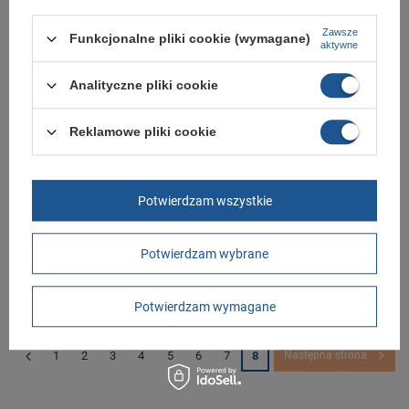
195,99 zł
-
216,00 zł
179,00 zł
-
219,00 zł
/
szt.
/
szt.
Zawsze
Funkcjonalne pliki cookie (wymagane)
+ Dodaj do porównania
+ Dodaj do porównania
aktywne
Analityczne pliki cookie
Reklamowe pliki cookie
Potwierdzam wszystkie
PUMA Smash Vulc buty
Buty sportowe PUMA Smash v2
sportowe męskie trampki
L [365215 01]
Potwierdzam wybrane
wygodne czarne
161,89 zł
-
179,00 zł
159,00 zł
-
179,00 zł
/
szt.
/
szt.
Potwierdzam wymagane
+ Dodaj do porównania
+ Dodaj do porównania
1
2
3
4
5
6
7
8
Następna strona