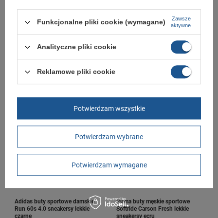
Zawsze
Funkcjonalne pliki cookie (wymagane)
aktywne
Analityczne pliki cookie
Joma buty sportowe piłkarskie
Joma buty piłkarskie korki Toledo
Toledo JR 260 turfy dziecięce na
Jr 2604 piłka nożna lanki
Reklamowe pliki cookie
orlik
119,00 zł
129,00 zł
/
szt.
/
szt.
+ Dodaj do porównania
+ Dodaj do porównania
Potwierdzam wszystkie
Potwierdzam wybrane
Potwierdzam wymagane
Adidas buty sportowe damskie
Puma buty męskie sportowe
Run 60s 4.0 sneakersy lekkie
Softride Carson Fresh lekkie
czarne
sneakersy ecru