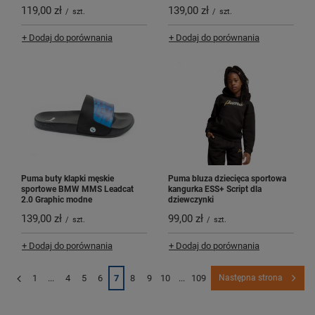
119,00 zł
139,00 zł
/
szt.
/
szt.
+ Dodaj do porównania
+ Dodaj do porównania
Puma buty klapki męskie
Puma bluza dziecięca sportowa
sportowe BMW MMS Leadcat
kangurka ESS+ Script dla
2.0 Graphic modne
dziewczynki
139,00 zł
99,00 zł
/
szt.
/
szt.
+ Dodaj do porównania
+ Dodaj do porównania
1
...
4
5
6
7
8
9
10
...
109
Następna strona