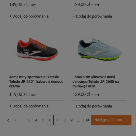
139,00 zł
129,00 zł
/
szt.
/
szt.
+ Dodaj do porównania
+ Dodaj do porównania
Joma buty sportowe piłkarskie
Joma buty piłkarskie korki
Toledo JR 2601 halowe dziecięce
dziecięce Toledo JR 2605 na
czarne
murawę i orlik
119,00 zł
129,00 zł
/
szt.
/
szt.
+ Dodaj do porównania
+ Dodaj do porównania
1
...
3
4
5
6
7
8
9
...
109
Następna strona