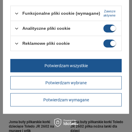
Zawsze
Funkcjonalne pliki cookie (wymagane)
aktywne
Analityczne pliki cookie
Puma dres sportowy dziecięcy
Joma buty piłkarskie korki
chłopięcy Minicats bawełniany
dziecięce Toledo JR na murawę i
Reklamowe pliki cookie
komplet
orlik
119,00 zł
129,00 zł
/
szt.
/
szt.
+ Dodaj do porównania
+ Dodaj do porównania
Potwierdzam wszystkie
Potwierdzam wybrane
Potwierdzam wymagane
Joma buty piłkarskie korki
Joma buty piłkarskie korki Toledo
dziecięce Toledo JR 2602 na
JR 2602 piłka nożna lanki dla
murawę i orlik
dzieci