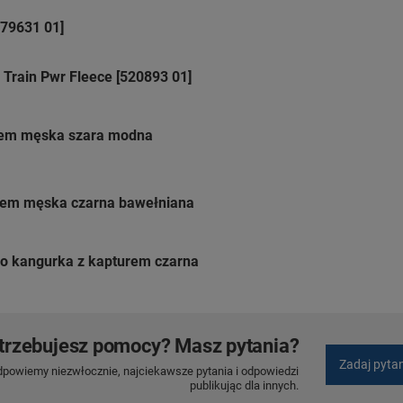
79631 01]
Train Pwr Fleece [520893 01]
rem męska szara modna
rem męska czarna bawełniana
o kangurka z kapturem czarna
trzebujesz pomocy? Masz pytania?
Zadaj pyta
dpowiemy niezwłocznie, najciekawsze pytania i odpowiedzi
publikując dla innych.