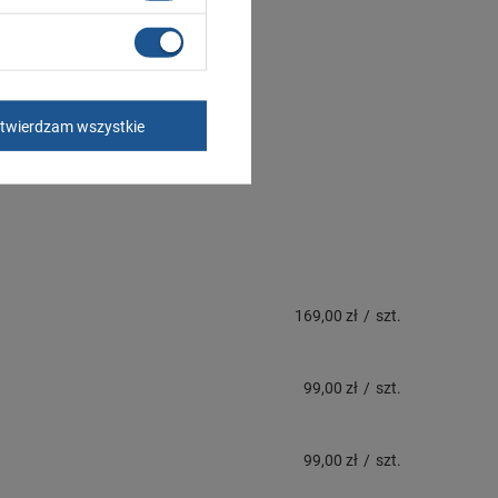
twierdzam wszystkie
169,00 zł
/
szt.
99,00 zł
/
szt.
99,00 zł
/
szt.