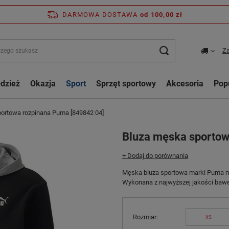
DARMOWA DOSTAWA
od 100,00 zł
Za
dzież
Okazja
Sport
Sprzęt sportowy
Akcesoria
Pop
ortowa rozpinana Puma [849842 04]
Bluza męska sportow
+ Dodaj do porównania
Męska bluza sportowa marki Puma mo
Wykonana z najwyższej jakości baw
Rozmiar
xs