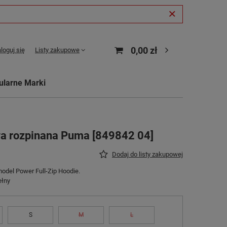
0,00 zł
loguj się
Listy zakupowe
ularne Marki
a rozpinana Puma [849842 04]
Dodaj do listy zakupowej
del Power Full-Zip Hoodie.
ełny
S
M
L