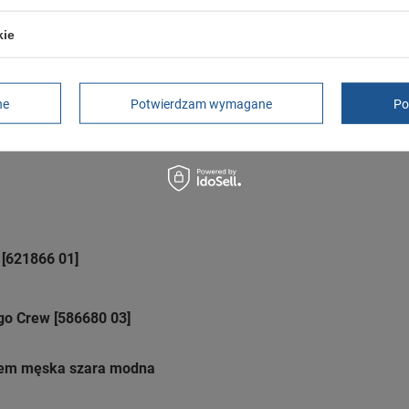
Czas na reklamację z tytułu rękojmi
kie
2 lata
rękojmia wyłączona dla przedsiębiorców
Adres do reklamacji
Butomania.pl
ne
Potwierdzam wymagane
Po
Kościuszki 27b
85-079 Bydgoszcz
Polska
[621866 01]
o Crew [586680 03]
rem męska szara modna