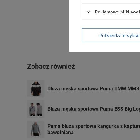
Reklamowe pliki coo
Potwierdzam wybra
Zobacz również
Bluza męska sportowa Puma BMW MMS 
Bluza męska sportowa Puma ESS Big Log
Puma bluza sportowa kangurka z kaptu
bawełniana