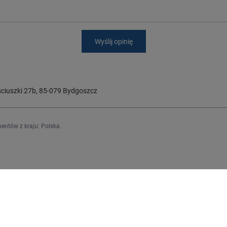
Wyślij opinię
ciuszki 27b
,
85-079
Bydgoszcz
entów z kraju:
Polska
.
Regulaminy
j się
Informacje o sklepie
Wysyłka
upowe
Sposoby płatności i prowizje