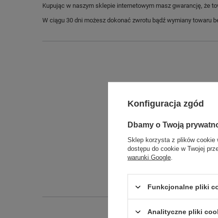
Kupując w naszym sklepie internetowym masz gwarancję, że towar 
W ciągu 30 dni możesz dokonać zwrotu bądź wymiany towaru be
Konfiguracja zgód
Dbamy o Twoją prywatn
Sklep korzysta z plików cookie 
Długo
dostępu do cookie w Twojej prz
warunki Google
.
Szeroko
Wysokoś
Funkcjonalne pliki 
Analityczne pliki coo