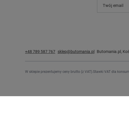
Twój email
+48 789 587 767
sklep@butomania.pl
Butomania.pl
,
Koś
W sklepie prezentujemy ceny brutto (z VAT).
Stawki VAT dla konsum
Zamówienia
Konto
Status zamówienia
Zarejestru
Śledzenie przesyłki
Koszyk
Chcę zareklamować produkt
Listy zak