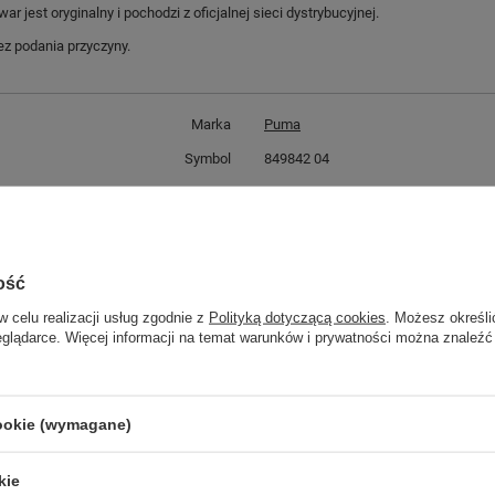
jest oryginalny i pochodzi z oficjalnej sieci dystrybucyjnej.
z podania przyczyny.
Marka
Puma
Symbol
849842 04
Gwarancja
Gwarancja
Materiał zewnętrzny
bawełna
Zapięcie
zamek
ość
Kolor
czarny
w celu realizacji usług zgodnie z
Polityką dotyczącą cookies
. Możesz określi
ść towaru w centymetrach
Więcej
30
eglądarce. Więcej informacji na temat warunków i prywatności można znaleźć
ść towaru w centymetrach
Więcej
20
ć towaru w centymetrach
Więcej
12
cookie (wymagane)
kie
GWARANCJA