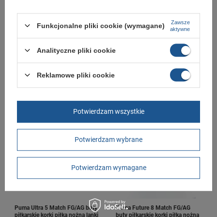
Zawsze
Funkcjonalne pliki cookie (wymagane)
aktywne
Analityczne pliki cookie
Puma buty piłkarskie korki Ultra 6
Puma Ultra 5 Match FG/AG buty
Match FG/AG piłka nożna lanki
piłkarskie korki piłka nożna lanki
białe pomarańczowe
Reklamowe pliki cookie
139,00 zł
129,00 zł
/
szt.
/
szt.
+ Dodaj do porównania
+ Dodaj do porównania
Potwierdzam wszystkie
Potwierdzam wybrane
Potwierdzam wymagane
Puma Ultra 5 Match FG/AG buty
Puma Future 8 Match FG/AG
piłkarskie korki piłka nożna lanki
buty piłkarskie korki piłka nożna