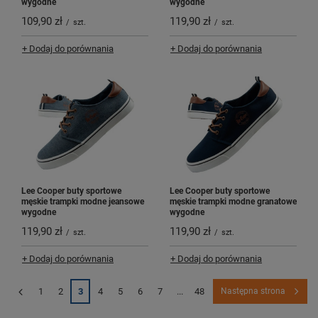
wygodne
wygodne
109,90 zł
119,90 zł
/
szt.
/
szt.
+ Dodaj do porównania
+ Dodaj do porównania
Lee Cooper buty sportowe
Lee Cooper buty sportowe
męskie trampki modne jeansowe
męskie trampki modne granatowe
wygodne
wygodne
119,90 zł
119,90 zł
/
szt.
/
szt.
+ Dodaj do porównania
+ Dodaj do porównania
1
2
3
4
5
6
7
...
48
Następna strona