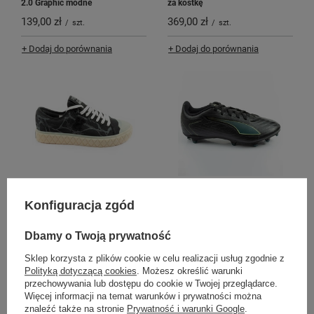
2.0 Graphic modne
za kostkę
139,00 zł
369,00 zł
/
szt.
/
szt.
+ Dodaj do porównania
+ Dodaj do porównania
Palladium buty męskie sportowe
Puma buty piłkarskie korki Ultra 6
Palla Ace trampki Stronger
Play FG/AG piłka nożna lanki
Konfiguracja zgód
Things
czarne
299,00 zł
139,00 zł
/
szt.
/
szt.
Dbamy o Twoją prywatność
+ Dodaj do porównania
+ Dodaj do porównania
Sklep korzysta z plików cookie w celu realizacji usług zgodnie z
Polityką dotyczącą cookies
. Możesz określić warunki
przechowywania lub dostępu do cookie w Twojej przeglądarce.
Więcej informacji na temat warunków i prywatności można
znaleźć także na stronie
Prywatność i warunki Google
.