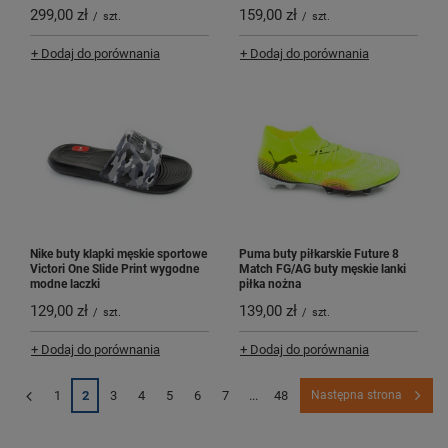
299,00 zł
159,00 zł
/
szt.
/
szt.
+ Dodaj do porównania
+ Dodaj do porównania
Nike buty klapki męskie sportowe
Puma buty piłkarskie Future 8
Victori One Slide Print wygodne
Match FG/AG buty męskie lanki
modne laczki
piłka nożna
129,00 zł
139,00 zł
/
szt.
/
szt.
+ Dodaj do porównania
+ Dodaj do porównania
1
2
3
4
5
6
7
...
48
Następna strona