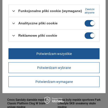
Zawsze
Funkcjonalne pliki cookie (wymagane)
aktywne
Analityczne pliki cookie
Crocs chodaki sandały damskie
Crocs Sandały damskie męskie
męskie Classic czerwone unisex
Classic Platform Clog W czarne
Reklamowe pliki cookie
modne
unisex modne
189,00 zł
219,00 zł
/
szt.
/
szt.
+ Dodaj do porównania
+ Dodaj do porównania
Potwierdzam wszystkie
Potwierdzam wybrane
Potwierdzam wymagane
Crocs Sandały damskie męskie
Puma buty męskie sportowe Park
Classic Platform Clog W białe
Lifestyle SKB sneakersy skate
unisex modne
modne