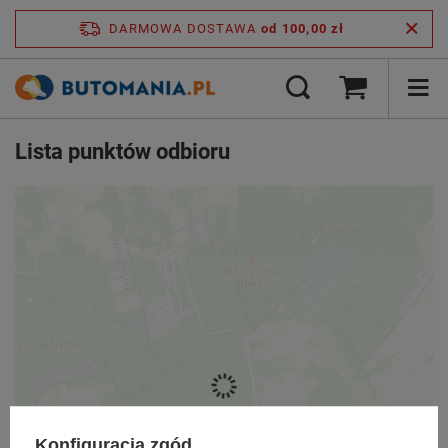
DARMOWA DOSTAWA
od 100,00 zł
Lista punktów odbioru
Konfiguracja zgód