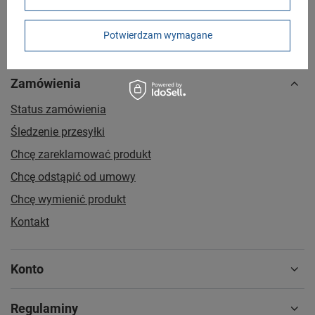
Potwierdzam wymagane
Zamówienia
Status zamówienia
Śledzenie przesyłki
Chcę zareklamować produkt
Chcę odstąpić od umowy
Chcę wymienić produkt
Kontakt
Konto
Regulaminy