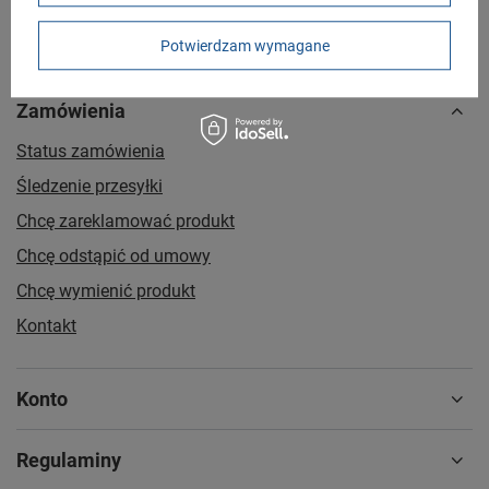
Potwierdzam wymagane
Zamówienia
Status zamówienia
Śledzenie przesyłki
Chcę zareklamować produkt
Chcę odstąpić od umowy
Chcę wymienić produkt
Kontakt
Konto
Regulaminy