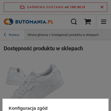
DARMOWA DOSTAWA
od 100,00 zł
Wstecz
Strona główna
Dostępność produktu w sklepach
Dostępność produktu w sklepach
Konfiguracja zgód