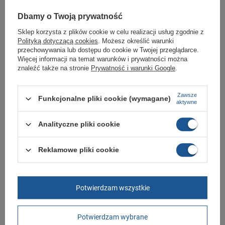
Dbamy o Twoją prywatność
Buty sportowe Puma Jada [386401 01]
142,32 zł - 169,00 zł
Sklep korzysta z plików cookie w celu realizacji usług zgodnie z
Polityką dotyczącą cookies
. Możesz określić warunki
Rozmiar: 36
przechowywania lub dostępu do cookie w Twojej przeglądarce.
Więcej informacji na temat warunków i prywatności można
Butomania
znaleźć także na stronie
Prywatność i warunki Google
.
Dostępny
Rozmiar: 37,5
Zawsze
Funkcjonalne pliki cookie (wymagane)
aktywne
Butomania
Dostępny
Analityczne pliki cookie
Reklamowe pliki cookie
+48 789 587 767
sklep@butomania.pl
Butomania.pl
,
Kościuszki 27b
,
85-079
Bydgoszcz
Potwierdzam wszystkie
W sklepie prezentujemy ceny brutto (z VAT).
Stawki VAT dla konsumentów z kraju:
Polska
.
Potwierdzam wybrane