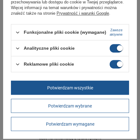
W ciągu 30 dni możesz dokonać zwrotu bądź wymiany towaru bez
przechowywania lub dostępu do cookie w Twojej przeglądarce.
podania przyczyny.
Więcej informacji na temat warunków i prywatności można
znaleźć także na stronie
Prywatność i warunki Google
.
Marka
Rider
Zawsze
Funkcjonalne pliki cookie (wymagane)
aktywne
Symbol
11795 BE655
Gwarancja
Gwarancja
Analityczne pliki cookie
Materiał zewnętrzny
guma
Reklamowe pliki cookie
Zapięcie
wsuwane
Długość towaru w
30
centymetrach
Więcej
Potwierdzam wszystkie
Szerokość towaru w
20
centymetrach
Więcej
Wysokość towaru w
12
Potwierdzam wybrane
centymetrach
Więcej
Potwierdzam wymagane
GWARANCJA
Czas na reklamację z tytułu rękojmi