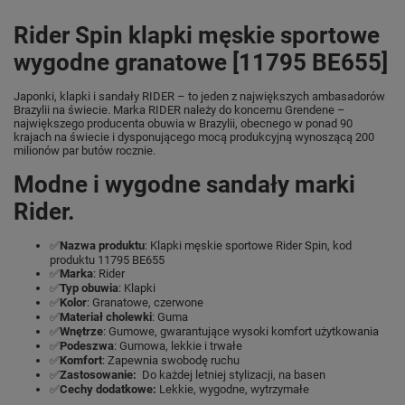
Rider Spin klapki męskie sportowe
wygodne granatowe [11795 BE655]
Japonki, klapki i sandały RIDER – to jeden z największych ambasadorów
Brazylii na świecie. Marka RIDER należy do koncernu Grendene –
największego producenta obuwia w Brazylii, obecnego w ponad 90
krajach na świecie i dysponującego mocą produkcyjną wynoszącą 200
milionów par butów rocznie.
Modne i wygodne sandały marki
Rider.
✅
Nazwa produktu
: Klapki męskie sportowe Rider Spin, kod
produktu 11795 BE655
✅
Marka
: Rider
✅
Typ obuwia
: Klapki
✅
Kolor
: Granatowe, czerwone
✅
Materiał cholewki
: Guma
✅
Wnętrze
: Gumowe, gwarantujące wysoki komfort użytkowania
✅
Podeszwa
: Gumowa, lekkie i trwałe
✅
Komfort
: Zapewnia swobodę ruchu
✅
Zastosowanie:
Do każdej letniej stylizacji, na basen
✅
Cechy dodatkowe:
Lekkie, wygodne, wytrzymałe