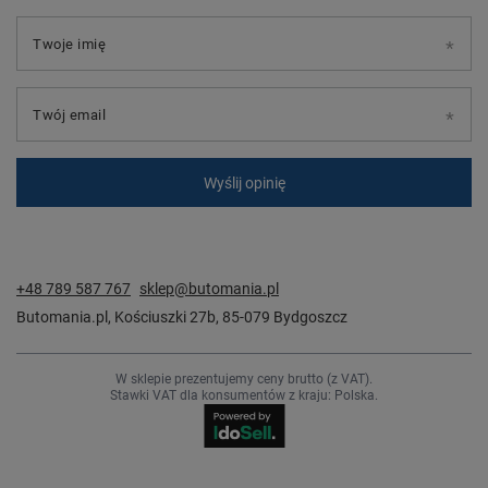
Twoje imię
Twój email
Wyślij opinię
+48 789 587 767
sklep@butomania.pl
Butomania.pl
,
Kościuszki 27b
,
85-079
Bydgoszcz
W sklepie prezentujemy ceny brutto (z VAT).
Stawki VAT dla konsumentów z kraju:
Polska
.