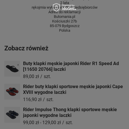
2 lata
rękojmia wyłączona dla przedsiębiorców
Adres do reklamacji
Butomania.pl
Kościuszki 27b
85-079 Bydgoszcz
Polska
Zobacz również
Buty klapki męskie japonki Rider R1 Speed Ad
[11650 20766] laczki
89,00 zł
/
szt.
Rider buty klapki sportowe męskie japonki Cape
XVIII wygodne laczki
116,90 zł
/
szt.
Rider Impulse Thong klapki sportowe męskie
japonki wygodne laczki
99,00 zł
-
129,00 zł
/
szt.