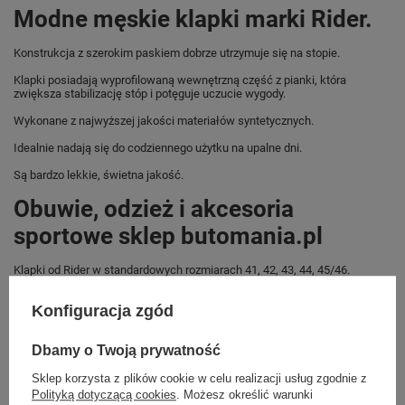
Modne męskie klapki marki Rider.
Konstrukcja z szerokim paskiem dobrze utrzymuje się na stopie.
Klapki posiadają wyprofilowaną wewnętrzną część z pianki, która
zwiększa stabilizację stóp i potęguje uczucie wygody.
Wykonane z najwyższej jakości materiałów syntetycznych.
Idealnie nadają się do codziennego użytku na upalne dni.
Są bardzo lekkie, świetna jakość.
Obuwie, odzież i akcesoria
sportowe sklep butomania.pl
Klapki od Rider w standardowych rozmiarach 41, 42, 43, 44, 45/46.
Zobacz jakie rozmiary są dostępne.
Konfiguracja zgód
Sklep Butomania.pl to największy wybór obuwia sportowego dla całej
Twojej rodziny.
Dbamy o Twoją prywatność
Kupując w naszym sklepie internetowym masz gwarancję, że towar jest
oryginalny i pochodzi z oficjalnej sieci dystrybucyjnej.
Sklep korzysta z plików cookie w celu realizacji usług zgodnie z
Polityką dotyczącą cookies
. Możesz określić warunki