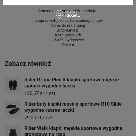
GWARANCJA
Czas na reklamację z tytułu rękojmi
2 lata
rękojmia wyłączona dla przedsiębiorców
Adres do reklamacji
Butomania.pl
Kościuszki 27b
85-079 Bydgoszcz
Polska
Zobacz również
Rider R Lina Plus II klapki sportowe męskie
japonki wygodne laczki
120,67 zł
/
szt.
Rider buty klapki męskie sportowe R10 Slide
wygodne czarne laczki
79,00 zł
/
szt.
Rider Walk klapki męskie sportowe wygodne
granatowe na rzep