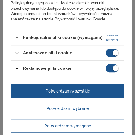
Polityką dotyczącą cookies
. Możesz określić warunki
oryginalny i pochodzi z oficjalnej sieci dystrybucyjnej.
przechowywania lub dostępu do cookie w Twojej przeglądarce.
W ciągu 30 dni możesz dokonać zwrotu bądź wymiany towaru bez
Więcej informacji na temat warunków i prywatności można
podania przyczyny.
znaleźć także na stronie
Prywatność i warunki Google
.
Zawsze
Funkcjonalne pliki cookie (wymagane)
Marka
Rider
aktywne
Symbol
83633 AY965
Analityczne pliki cookie
Gwarancja
Gwarancja
Materiał zewnętrzny
guma
Reklamowe pliki cookie
Zapięcie
wsuwane
Długość towaru w
30
centymetrach
Więcej
Potwierdzam wszystkie
Szerokość towaru w
20
centymetrach
Więcej
Potwierdzam wybrane
Wysokość towaru w
12
centymetrach
Więcej
Potwierdzam wymagane