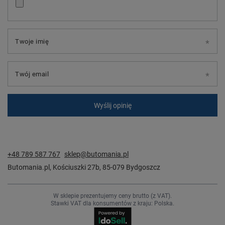
Twoje imię
Twój email
Wyślij opinię
+48 789 587 767
sklep@butomania.pl
Butomania.pl
,
Kościuszki 27b
,
85-079
Bydgoszcz
W sklepie prezentujemy ceny brutto (z VAT).
Stawki VAT dla konsumentów z kraju:
Polska
.