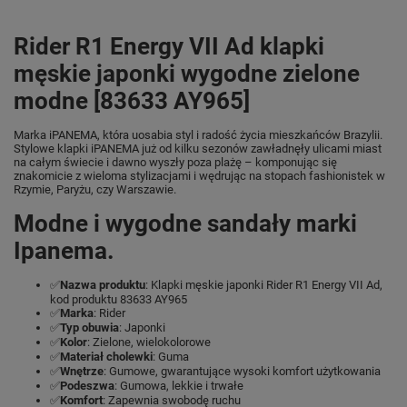
Rider R1 Energy VII Ad klapki
męskie japonki wygodne zielone
modne [83633 AY965]
Marka iPANEMA, która uosabia styl i radość życia mieszkańców Brazylii.
Stylowe klapki iPANEMA już od kilku sezonów zawładnęły ulicami miast
na całym świecie i dawno wyszły poza plażę – komponując się
znakomicie z wieloma stylizacjami i wędrując na stopach fashionistek w
Rzymie, Paryżu, czy Warszawie.
Modne i wygodne sandały marki
Ipanema.
✅
Nazwa produktu
: Klapki męskie japonki Rider R1 Energy VII Ad,
kod produktu 83633 AY965
✅
Marka
: Rider
✅
Typ obuwia
: Japonki
✅
Kolor
: Zielone, wielokolorowe
✅
Materiał cholewki
: Guma
✅
Wnętrze
: Gumowe, gwarantujące wysoki komfort użytkowania
✅
Podeszwa
: Gumowa, lekkie i trwałe
✅
Komfort
: Zapewnia swobodę ruchu