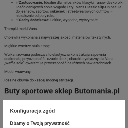
✅
Zastosowanie:
Idealne dla miłośników klasyki, fanów deskorolki
i osób ceniących sobie wygodę i styl. Vans Classic Slip-On pasuje
do jeansów, szortów, sukienek i streetwearowych outfitów –
niezależnie od pory roku.
✅
Cechy dodatkowe:
Lekkie, wygodne, wytrzymałe
Trampki marki Vans.
Cholewka wykonana z najwyższej jakości materiałów tekstylnych.
Miękkie wnętrze otula stopę.
Wulkanizowana podeszwa to elastyczna konstrukcja zapewnia
doskonałą przyczepność i czucie deski; charakterystyczny dla Vans
„waffle sole” gwarantuje przyczepność na różnych nawierzchniach.
Model wsuwany.
Idealne obuwie do każdej modnej stylizacji.
Buty sportowe sklep Butomania.pl
Buty sportowe od Vans w standardowych rozmiarach 47, 48, 50.
Konfiguracja zgód
Zobacz jakie rozmiary są dostępne.
Sklep Butomania.pl to największy wybór obuwia sportowego dla całej
Dbamy o Twoją prywatność
Twojej rodziny.