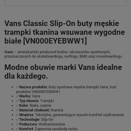
Vans Classic Slip-On buty męskie
trampki tkanina wsuwane wygodne
białe [VN000EYEBWW1]
Vans
– amerykański producent butów i akcesoriów sportowych,
przeznaczonych do skateboardingu, surfingu, BMX oraz snowboardingu.
Modne obuwie marki Vans idealne
dla każdego.
✅
Nazwa produktu
: Buty sportowe męskie trampki Vans, kod
produktu VN000EYEBWW1
✅
Marka
: Vans
✅
Typ obuwia
: Trampki
✅
Kolor
: Białe, czarne
✅
Materiał cholewki
: tkanina
✅
Wnętrze
: Tekstylne, gwarantujące wysoki komfort użytkowania
✅
Technologie
: Slip-On
✅
Podeszwa
: Wulkanizowana
✅
Komfort
: Zapewnia swobodę ruchu