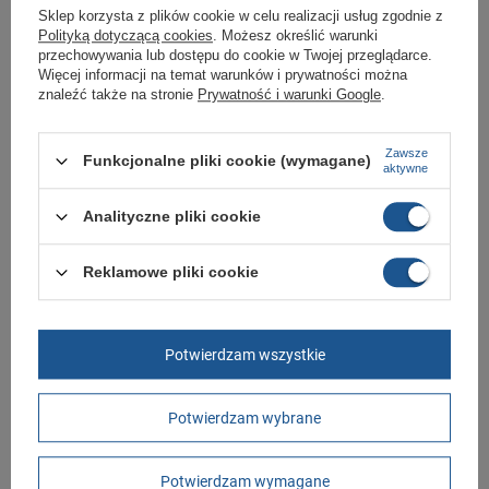
Kupując w naszym sklepie internetowym masz gwarancję, że towar jest
Sklep korzysta z plików cookie w celu realizacji usług zgodnie z
oryginalny i pochodzi z oficjalnej sieci dystrybucyjnej.
Polityką dotyczącą cookies
. Możesz określić warunki
przechowywania lub dostępu do cookie w Twojej przeglądarce.
W ciągu 30 dni możesz dokonać zwrotu bądź wymiany towaru bez
Więcej informacji na temat warunków i prywatności można
podania przyczyny.
znaleźć także na stronie
Prywatność i warunki Google
.
Zawsze
Marka
Vans
Funkcjonalne pliki cookie (wymagane)
aktywne
Symbol
VN000EYEBWW1
Analityczne pliki cookie
Gwarancja
Gwarancja
Materiał zewnętrzny
tkanina
Reklamowe pliki cookie
Zapięcie
wsuwane
Kolor
czarny
Potwierdzam wszystkie
Długość towaru w
30
centymetrach
Więcej
Szerokość towaru w
20
Potwierdzam wybrane
centymetrach
Więcej
Wysokość towaru w
12
centymetrach
Więcej
Potwierdzam wymagane