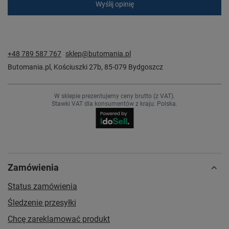
Wyślij opinię
+48 789 587 767
sklep@butomania.pl
Butomania.pl
,
Kościuszki 27b
,
85-079
Bydgoszcz
W sklepie prezentujemy ceny brutto (z VAT).
Stawki VAT dla konsumentów z kraju:
Polska
.
Zamówienia
Status zamówienia
Śledzenie przesyłki
Chcę zareklamować produkt