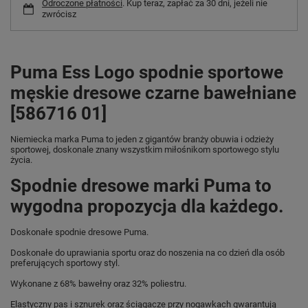
Odroczone płatności
. Kup teraz, zapłać za 30 dni, jeżeli nie
zwrócisz
Puma Ess Logo spodnie sportowe
męskie dresowe czarne bawełniane
[586716 01]
Niemiecka marka Puma
to jeden z gigantów branży obuwia i odzieży
sportowej, doskonale znany wszystkim miłośnikom sportowego stylu
życia.
Spodnie dresowe marki Puma to
wygodna propozycja dla każdego.
Doskonałe spodnie dresowe Puma.
Doskonałe do uprawiania sportu oraz do noszenia na co dzień dla osób
preferujących sportowy styl.
Wykonane z 68% bawełny oraz 32% poliestru.
Elastyczny pas i sznurek oraz ściągacze przy nogawkach gwarantują