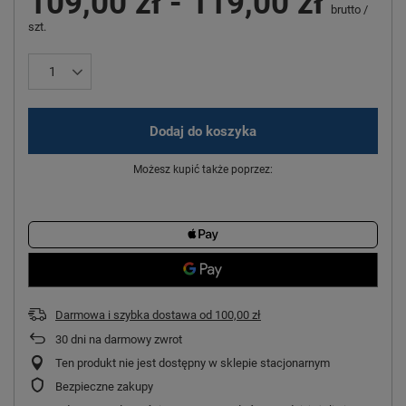
109,00 zł
-
119,00 zł
brutto
/
szt.
Dodaj do koszyka
Możesz kupić także poprzez:
Darmowa i szybka dostawa
od
100,00 zł
30
dni na darmowy zwrot
Ten produkt nie jest dostępny w sklepie stacjonarnym
Bezpieczne zakupy