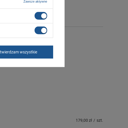
Zawsze aktywne
twierdzam wszystkie
179,00 zł
/
szt.