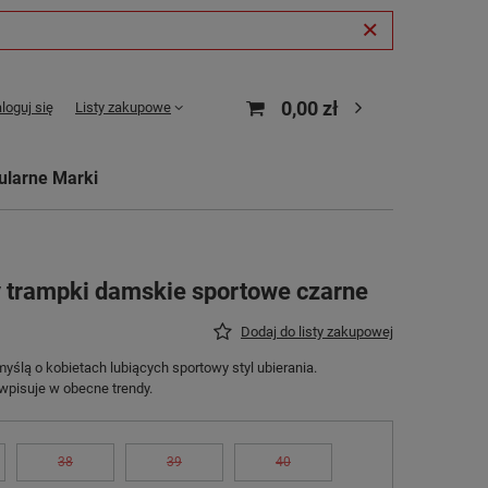
0,00 zł
loguj się
Listy zakupowe
ularne Marki
y trampki damskie sportowe czarne
Dodaj do listy zakupowej
yślą o kobietach lubiących sportowy styl ubierania.
pisuje w obecne trendy.
38
39
40