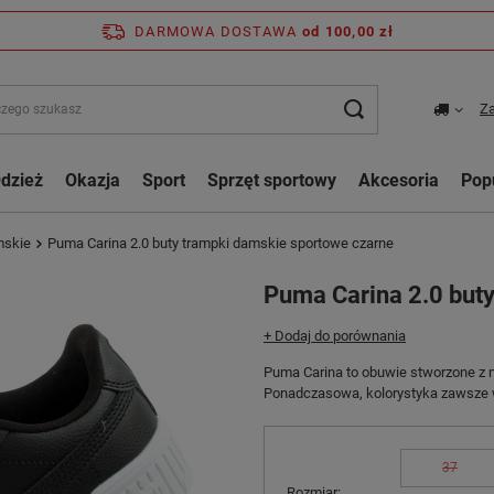
DARMOWA DOSTAWA
od 100,00 zł
Za
dzież
Okazja
Sport
Sprzęt sportowy
Akcesoria
Pop
mskie
Puma Carina 2.0 buty trampki damskie sportowe czarne
Puma Carina 2.0 but
+ Dodaj do porównania
Puma Carina to obuwie stworzone z m
Ponadczasowa, kolorystyka zawsze w
37
Rozmiar