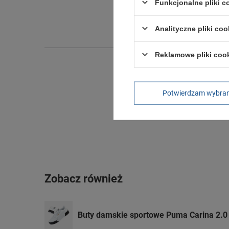
Funkcjonalne pliki 
Szeroko
Wysokoś
Analityczne pliki coo
Reklamowe pliki coo
Potwierdzam wybra
Zobacz również
Buty damskie sportowe Puma Carina 2.0 