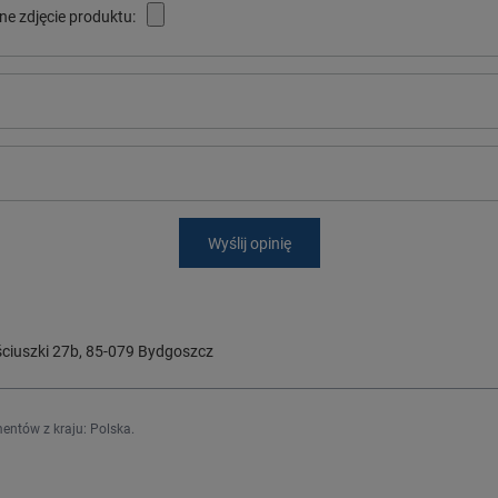
ne zdjęcie produktu:
Wyślij opinię
ciuszki 27b
,
85-079
Bydgoszcz
entów z kraju:
Polska
.