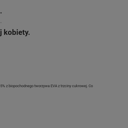
.
..
 kobiety.
 35% z biopochodnego tworzywa EVA z trzciny cukrowej. Co