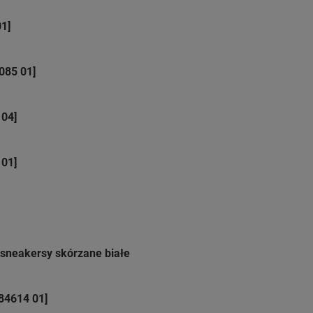
1]
085 01]
 04]
 01]
 sneakersy skórzane białe
84614 01]