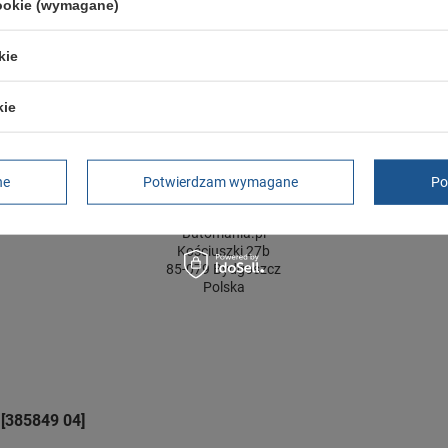
cookie (wymagane)
ść towaru w centymetrach
Więcej
20
ć towaru w centymetrach
Więcej
12
kie
kie
GWARANCJA
Czas na reklamację z tytułu rękojmi
2 lata
ne
Potwierdzam wymagane
Po
rękojmia wyłączona dla przedsiębiorców
Adres do reklamacji
Butomania.pl
Kościuszki 27b
85-079 Bydgoszcz
Polska
[385849 04]