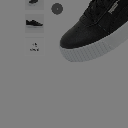
+
6
więcej