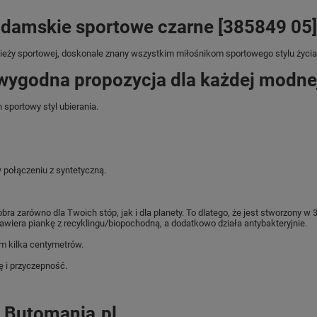
 damskie sportowe czarne [385849 05]
zieży sportowej, doskonale znany wszystkim miłośnikom sportowego stylu życia
wygodna propozycja dla każdej modnej
sportowy styl ubierania.
 połączeniu z syntetyczną.
 zarówno dla Twoich stóp, jak i dla planety. To dlatego, że jest stworzony w
wiera piankę z recyklingu/biopochodną, a dodatkowo działa antybakteryjnie.
 kilka centymetrów.
 i przyczepność.
p Butomania.pl