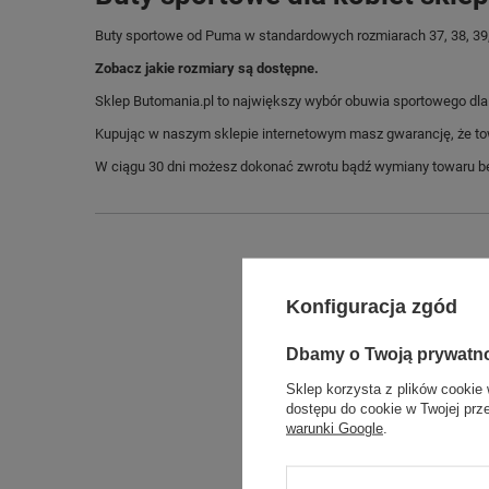
Buty sportowe od Puma w standardowych rozmiarach 37, 38, 39,
Zobacz jakie rozmiary są dostępne.
Sklep Butomania.pl to największy wybór obuwia sportowego dla c
Kupując w naszym sklepie internetowym masz gwarancję, że towar 
W ciągu 30 dni możesz dokonać zwrotu bądź wymiany towaru be
Konfiguracja zgód
Dbamy o Twoją prywatn
Sklep korzysta z plików cookie 
dostępu do cookie w Twojej prz
warunki Google
.
Długo