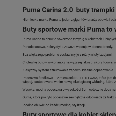
Puma Carina 2.0 buty trampki
Niemiecka marka Puma
to jeden z gigantów branży obuwia i od
Buty sportowe marki Puma to 
Puma Carina to obuwie stworzone z myślą o kobietach lubiących 
Ponadczasowa, kolorystyka zawsze wpisuje w obecne trendy.
Bez większego problemu zestawimy je z różnymi stylizacjami.
Cholewkę butów wykonano z najwyższej jakości skóry licowej w
Klasyczny system sznurowania zapewni idealne dopasowanie.
Podeszwa środkowa — z mieszanki BETTER FOAM, która jest dobra
więcej, zastosowano w nim nową, ekologiczną wkładkę, która za
Wysoka, modna podeszwa o wysokości 3cm optycznie doda nam
Guma, którą pokryto podeszwę zewnętrzną odpowiada za trakcję
Idealne obuwie do każdej modnej stylizacji.
Buty sportowe dla kobiet skle