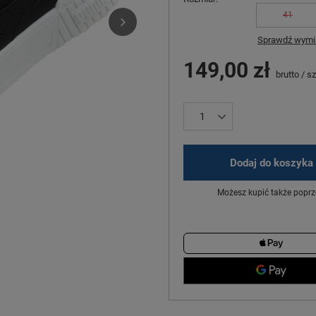
41
Sprawdź wymia
149,00 zł
brutto
/
sz
Dodaj do koszyka
Możesz kupić także poprz