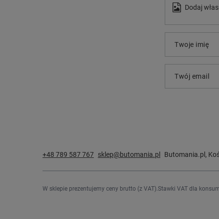
Dodaj włas
Twoje imię
Twój email
+48 789 587 767
sklep@butomania.pl
Butomania.pl
,
Koś
W sklepie prezentujemy ceny brutto (z VAT).
Stawki VAT dla konsum