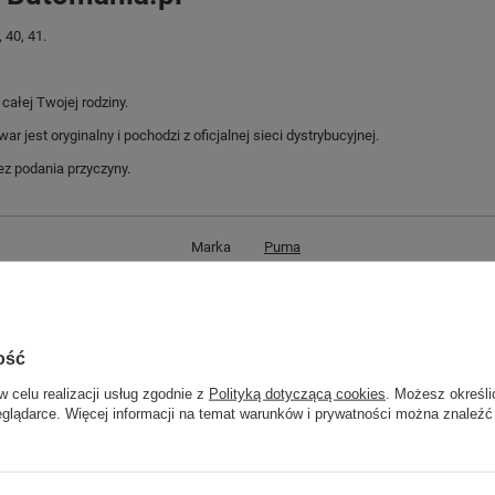
 40, 41.
ałej Twojej rodziny.
jest oryginalny i pochodzi z oficjalnej sieci dystrybucyjnej.
z podania przyczyny.
Marka
Puma
Symbol
385849 05
Gwarancja
Gwarancja
Materiał zewnętrzny
skóra naturalna
ość
skóra ekologiczna
w celu realizacji usług zgodnie z
Polityką dotyczącą cookies
. Możesz określi
Zapięcie
sznurowane
eglądarce. Więcej informacji na temat warunków i prywatności można znaleźć
Kolor
czarny
ść towaru w centymetrach
Więcej
30