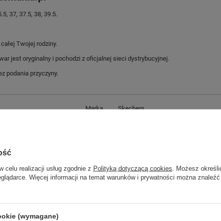
 37, 37.5, 38, 39.5.
ałej Twojej rodziny.
jest oryginalny i pochodzi z oficjalnej sieci dystrybucyjnej.
z podania przyczyny.
Marka
Skechers
Symbol
310555L/WPK
Gwarancja
Gwarancja
ość
Kolor
białe
w celu realizacji usług zgodnie z
Polityką dotyczącą cookies
. Możesz określi
Materiał zewnętrzny
skóra ekologiczna
eglądarce. Więcej informacji na temat warunków i prywatności można znaleźć
Zapięcie
sznurowane
ść towaru w centymetrach
Więcej
30
ść towaru w centymetrach
Więcej
20
cookie (wymagane)