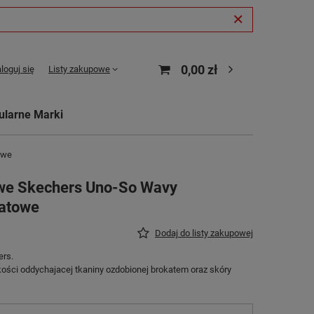
0,00 zł
loguj się
Listy zakupowe
ularne Marki
owe
we Skechers Uno-So Wavy
atowe
Dodaj do listy zakupowej
ers.
ości oddychajacej tkaniny ozdobionej brokatem oraz skóry