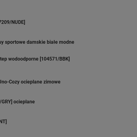
17209/NUDE]
sy sportowe damskie białe modne
Step wodoodporne [104571/BBK]
 Uno-Cozy ocieplane zimowe
/GRY] ocieplane
NT]