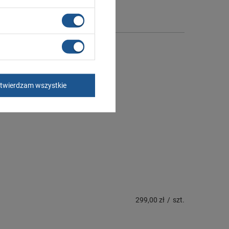
twierdzam wszystkie
299,00 zł
/
szt.