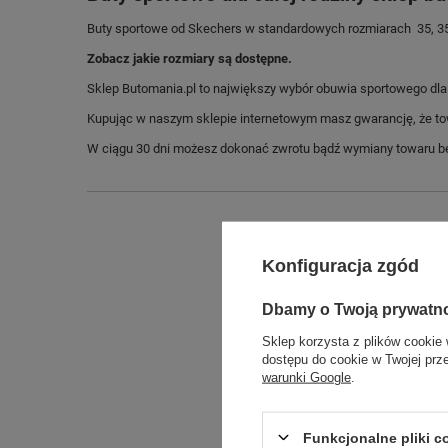
Buty sportowe od Skechers w standardowych rozmiarach 35, 35.5,
Zobacz jakie rozmiary są dostępne.
Sklep Butomania.pl to największy wybór obuwia sportowego dla c
Kupując w naszym sklepie internetowym masz gwarancję, że towar 
W ciągu 30 dni możesz dokonać zwrotu bądź wymiany towaru be
Konfiguracja zgód
Dbamy o Twoją prywatn
Sklep korzysta z plików cookie 
dostępu do cookie w Twojej prz
warunki Google
.
Długo
Szeroko
Funkcjonalne pliki 