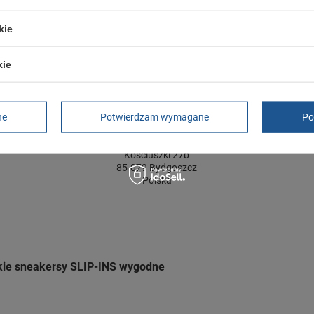
ć towaru w centymetrach
Więcej
12
kie
kie
GWARANCJA
Czas na reklamację z tytułu rękojmi
2 lata
ne
Potwierdzam wymagane
Po
rękojmia wyłączona dla przedsiębiorców
Adres do reklamacji
Butomania.pl
Kościuszki 27b
85-079 Bydgoszcz
Polska
skie sneakersy SLIP-INS wygodne