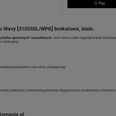
o Wavy [310555L/WPK] brokatowe, białe.
ą butów sportowych i casualowych
. Jeśli cenisz sobie wygodę to buty Skecher
w sobie parę!
ozdobionej brokatem oraz skóry ekologicznej.
owite podeszwy z domieszką powietrza dają poczucie chodzenia po chmurach
utomania.pl