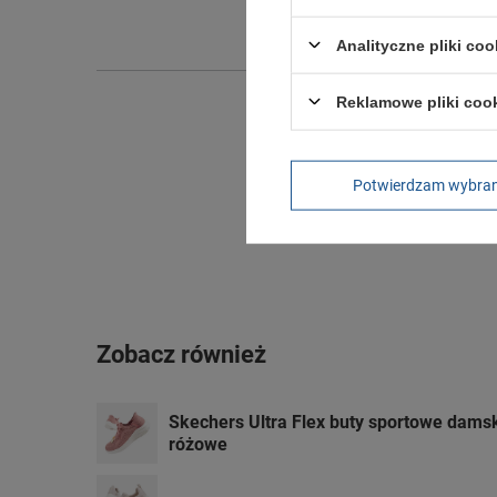
Wysokoś
Analityczne pliki coo
Reklamowe pliki coo
Potwierdzam wybra
Zobacz również
Skechers Ultra Flex buty sportowe dam
różowe