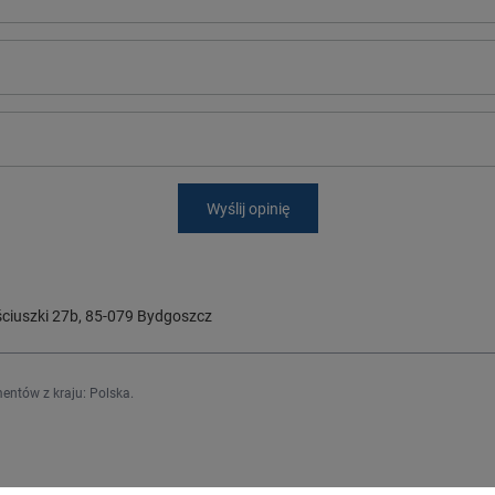
Wyślij opinię
ciuszki 27b
,
85-079
Bydgoszcz
entów z kraju:
Polska
.