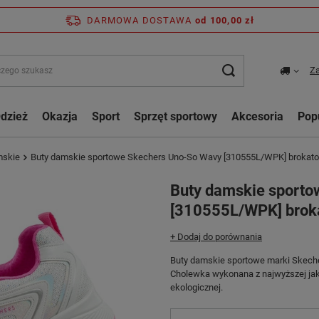
DARMOWA DOSTAWA
od 100,00 zł
Za
dzież
Okazja
Sport
Sprzęt sportowy
Akcesoria
Pop
mskie
Buty damskie sportowe Skechers Uno-So Wavy [310555L/WPK] brokat
Buty damskie sporto
[310555L/WPK] brok
+ Dodaj do porównania
Buty damskie sportowe marki Skech
Cholewka wykonana z najwyższej jak
ekologicznej.