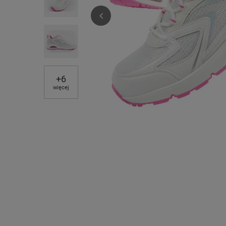
+
6
więcej