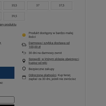
35,5
37
37,5
39,5
ry produktu
Produkt dostępny w bardzo małej
ilości
Darmowa i szybka dostawa
od
t.
100,00 zł
30
dni na darmowy zwrot
Sprawdź, w którym sklepie obejrzysz i
kupisz od ręki
Bezpieczne zakupy
Odroczone płatności
. Kup teraz,
zapłać za 30 dni, jeżeli nie zwrócisz
ez: