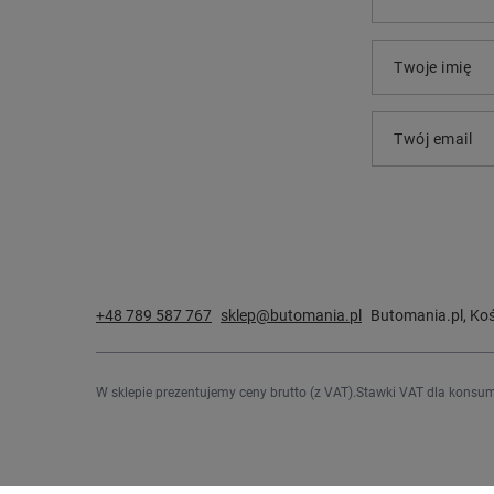
Twoje imię
Twój email
+48 789 587 767
sklep@butomania.pl
Butomania.pl
,
Koś
W sklepie prezentujemy ceny brutto (z VAT).
Stawki VAT dla konsum