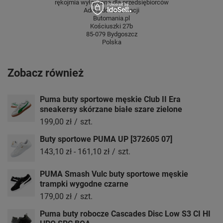
rękojmia wyłączona dla przedsiębiorców
Adres do reklamacji
Butomania.pl
Kościuszki 27b
85-079 Bydgoszcz
Polska
Zobacz również
Puma buty sportowe męskie Club II Era
sneakersy skórzane białe szare zielone
199,00 zł
/
szt.
Buty sportowe PUMA UP [372605 07]
143,10 zł
-
161,10 zł
/
szt.
PUMA Smash Vulc buty sportowe męskie
trampki wygodne czarne
179,00 zł
/
szt.
Puma buty robocze Cascades Disc Low S3 CI HI