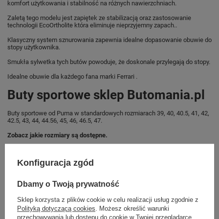
komfort użytkowania i stabilność na różnych nawierzchniach.
Zaletą tego modelu jest zapiętek ze stabilizacją oraz zastosowanie
technologii EcoOrtholite która eliminuje nieprzyjemny zapach..
Klasyczny system sznurowania zapewnia idealne dopasowanie obuwie do
stopy użytkownika.
Smukła sylwetka tych butów powoduje, że doskonale przylegają do stopy.
Idealne obuwie dla każdego fana marki Ferrari .
Buty sportowe sklep Butomania.pl
Buty sportowe od Puma w standardowych rozmiarach 39, 40, 40.5, 41, 42,
42.5, 43, 44, 44.56, 45, 46, 46.5, 47.
Zobacz jakie rozmiary są dostępne.
Sklep Butomania.pl to największy wybór obuwia sportowego dla całej
Twojej rodziny.
Konfiguracja zgód
Kupując w naszym sklepie internetowym masz gwarancję, że towar jest
oryginalny i pochodzi z oficjalnej sieci dystrybucyjnej.
Dbamy o Twoją prywatność
W ciągu 30 dni możesz dokonać zwrotu bądź wymiany towaru bez
Sklep korzysta z plików cookie w celu realizacji usług zgodnie z
podania przyczyny.
Polityką dotyczącą cookies
. Możesz określić warunki
przechowywania lub dostępu do cookie w Twojej przeglądarce.