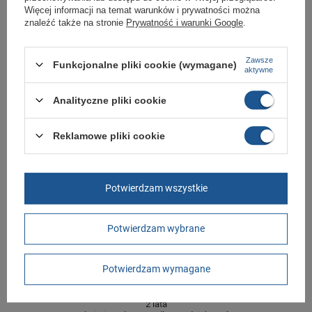
Więcej informacji na temat warunków i prywatności można
znaleźć także na stronie
Prywatność i warunki Google
.
Marka
Puma
Symbol
339944 05
Zawsze
Funkcjonalne pliki cookie (wymagane)
Gwarancja
Gwarancja
aktywne
Kolor
białe
Analityczne pliki cookie
Materiał zewnętrzny
skóra ekologiczna
Zapięcie
sznurowane
Reklamowe pliki cookie
Długość towaru w
30
centymetrach
Więcej
Szerokość towaru w
20
Potwierdzam wszystkie
centymetrach
Więcej
Wysokość towaru w
12
Potwierdzam wybrane
centymetrach
Więcej
Potwierdzam wymagane
GWARANCJA
Czas na reklamację z tytułu rękojmi
2 lata