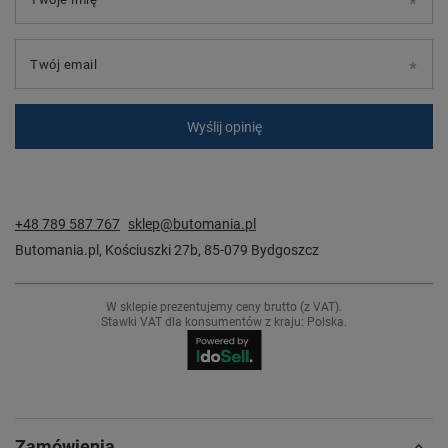
Twój email
Wyślij opinię
+48 789 587 767
sklep@butomania.pl
Butomania.pl
,
Kościuszki 27b
,
85-079
Bydgoszcz
W sklepie prezentujemy ceny brutto (z VAT).
Stawki VAT dla konsumentów z kraju:
Polska
.
Zamówienia