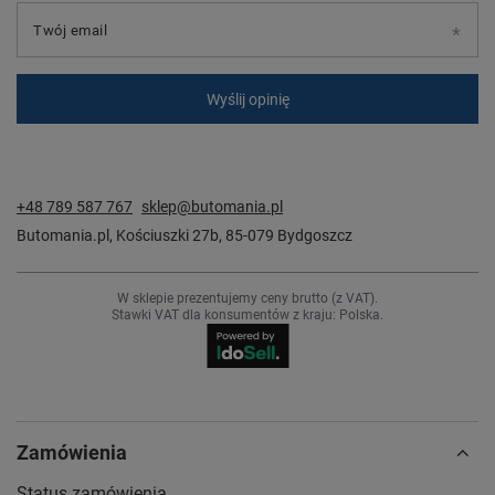
Twój email
Wyślij opinię
+48 789 587 767
sklep@butomania.pl
Butomania.pl
,
Kościuszki 27b
,
85-079
Bydgoszcz
W sklepie prezentujemy ceny brutto (z VAT).
Stawki VAT dla konsumentów z kraju:
Polska
.
Zamówienia
Status zamówienia