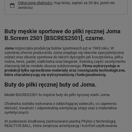
Odroczone płatności
. Kup teraz, zapłać za 30 dni, jeżeli nie
zwrócisz
Buty męskie sportowe do piłki ręcznej Joma
B.Screen 2501 [BSCRES2501], czarne.
Joma
rozpoczęła produkcję butów sportowych już w 1965 roku. W
szerokiej ofercie producenta Joma znajduje się obecnie specjalistyczna
odzież oraz obuwie sportowe do takich dyscyplin jak koszykówka, piłka
nożna, tenis, padel, siatkówka oraz bieganie. Szeroką część asortymentu
stanowią także modele obuwia outdoorowego.
Firma wykorzystuje w
produkcji tylko sprawdzone materiały oraz rozwiązania technologiczne,
które charakteryzują się wytrzymałością i funkcjonalnością.
Buty do piłki ręcznej buty od Joma.
Model BSCRES2501 to męskie buty do piłki ręcznej marki Joma.
Cholewka została wykonana z oddychającej siateczki, co zapewnia
lekkość, trwałość i odpowiednią wentylację stopy oraz z materiałów
syntetycznych.
W podeszwie środkowej zastosowano piankę Phylon z technologią
REACTIVE BALL, która zwiększa amortyzację i komfort użytkowania.