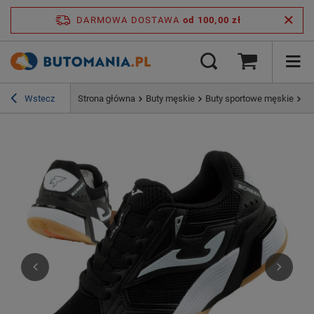
DARMOWA DOSTAWA
od 100,00 zł
Wstecz
Strona główna
Buty męskie
Buty sportowe męskie
Bu