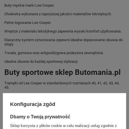
Buty męskie marki Lee Cooper.
Cholewka wykonana z najwyższej jakości materiałów tekstylnych.
Pełne logowanie Lee Cooper.
Wnętrze z materiału tekstylnego zapewnia wysoki komfort użytkowania.
Klasyczny system sznurowania zapewni idealne dopasowanie obuwia do
stopy.
Trwała, gumowa oraz antypoślizgowa podeszwa zewnętrzna.
Idealne obuwie do każdej sportowej stylizacji.
Buty sportowe sklep Butomania.pl
Trampki od Lee Cooper w standardowych rozmiarach 40, 41, 42, 43, 44,
45.
Zobacz jakie rozmiary są dostępne.
Konfiguracja zgód
Sklep Butomania.pl to największy wybór obuwia sportowego dla całej
Twojej rodziny.
Dbamy o Twoją prywatność
Kupując w naszym sklepie internetowym masz gwarancję, że towar jest
oryginalny i pochodzi z oficjalnej sieci dystrybucyjnej.
Sklep korzysta z plików cookie w celu realizacji usług zgodnie z