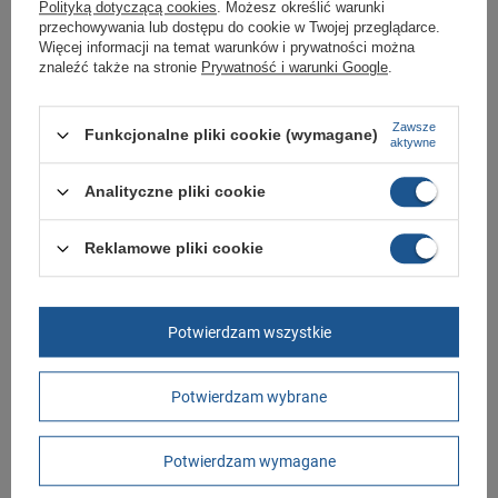
W ciągu 30 dni możesz dokonać zwrotu bądź wymiany towaru bez
Polityką dotyczącą cookies
. Możesz określić warunki
podania przyczyny.
przechowywania lub dostępu do cookie w Twojej przeglądarce.
Więcej informacji na temat warunków i prywatności można
znaleźć także na stronie
Prywatność i warunki Google
.
Marka
Lee Cooper
Zawsze
Funkcjonalne pliki cookie (wymagane)
Symbol
LCW-25-02-3253M
aktywne
Gwarancja
Gwarancja
Analityczne pliki cookie
Kolor
niebieski
Materiał zewnętrzny
tkanina
Reklamowe pliki cookie
Zapięcie
sznurowane
Długość towaru w
30
centymetrach
Więcej
Potwierdzam wszystkie
Szerokość towaru w
20
centymetrach
Więcej
Potwierdzam wybrane
Wysokość towaru w
12
centymetrach
Więcej
Potwierdzam wymagane
GWARANCJA