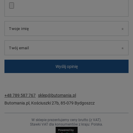
Twoje imię
Twój email
Wyślij opinię
+48 789 587 767
sklep@butomania.pl
Butomania.pl
,
Kościuszki 27b
,
85-079
Bydgoszcz
W sklepie prezentujemy ceny brutto (z VAT).
Stawki VAT dla konsumentów z kraju:
Polska
.