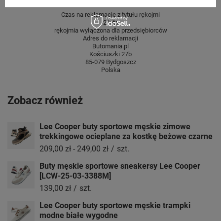
Czas na reklamację z tytułu rękojmi
2 lata
rękojmia wyłączona dla przedsiębiorców
Adres do reklamacji
Butomania.pl
Kościuszki 27b
85-079 Bydgoszcz
Polska
Zobacz również
Lee Cooper buty sportowe męskie zimowe
trekkingowe ocieplane za kostkę beżowe czarne
209,00 zł
-
249,00 zł
/
szt.
Buty męskie sportowe sneakersy Lee Cooper
[LCW-25-03-3388M]
139,00 zł
/
szt.
Lee Cooper buty sportowe męskie trampki
modne białe wygodne