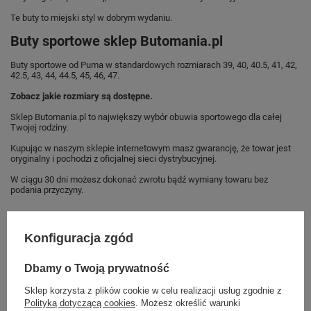
Te buty to miejski styl w dobrym wydaniu.
Buty sportowe sklep Butomania.pl
Buty sportowe od Puma w standardowych rozmiarach 39, 40, 40.5, 41, 42,
42.5, 43, 44, 44.5, 45, 46, 47.
Zobacz jakie rozmiary są dostępne.
Sklep Butomania.pl to największy wybór obuwia sportowego dla całej
Twojej rodziny.
Kupując w naszym sklepie internetowym masz gwarancję, że towar jest
oryginalny i pochodzi z oficjalnej sieci dystrybucyjnej.
W ciągu 30 dni możesz dokonać zwrotu bądź wymiany towaru bez
podania przyczyny.
Konfiguracja zgód
Marka
Puma
Symbol
392326 22
Dbamy o Twoją prywatność
Gwarancja
Gwarancja
Sklep korzysta z plików cookie w celu realizacji usług zgodnie z
Polityką dotyczącą cookies
. Możesz określić warunki
Materiał zewnętrzny
skóra ekologiczna