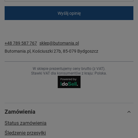
Wyślij opinię
+48 789 587 767
sklep@butomania.pl
Butomania.pl
,
Kościuszki 27b
,
85-079
Bydgoszcz
W sklepie prezentujemy ceny brutto (z VAT).
Stawki VAT dla konsumentów z kraju:
Polska
.
Zamówienia
Status zamówienia
Śledzenie przesyłki