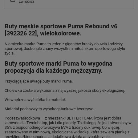
zwrócisz
Buty męskie sportowe Puma Rebound v6
[392326 22], wielokolorowe.
Niemiecka marka Puma
to jeden z gigantów branży obuwia i odzieży
sportowej, doskonale znany wszystkim miłośnikom sportowego stylu
życia..
Buty sportowe marki Puma to wygodna
propozycja dla każdego mężczyzny.
Przyciągające uwagę buty marki Puma.
Cholewka została wykonana z najwyższej jakości skóry ekologicznej.
Wewnętrzna wyściółka to materiał.
Materiał podeszwy to wysokogatunkowe tworzywo.
Podeszwaśrodkowa — z mieszanki BETTER FOAM, która jest dobra
zarówno dla Twoichstóp, jak i dla planety. To dlatego, że jest stworzony w
35% z biopochodnego tworzywa EVA z trzciny cukrowej. Co więcej,
zastosowano w nim nową, ekologiczną wkładkę, która zawiera piankę z
recyklingu/biopochodną, a dodatkowo działa antybakteryjnie