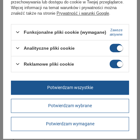
przechowywania lub dostępu do cookie w Twojej przeglądarce.
Zapięcie
sznurowane
Więcej informacji na temat warunków i prywatności można
znaleźć także na stronie
Prywatność i warunki Google
.
Kolor
czarny
Długość towaru w
30
Zawsze
centymetrach
Więcej
Funkcjonalne pliki cookie (wymagane)
aktywne
Szerokość towaru w
20
centymetrach
Więcej
Analityczne pliki cookie
Wysokość towaru w
12
centymetrach
Więcej
Reklamowe pliki cookie
GWARANCJA
Potwierdzam wszystkie
Czas na reklamację z tytułu rękojmi
2 lata
rękojmia wyłączona dla przedsiębiorców
Adres do reklamacji
Potwierdzam wybrane
Butomania.pl
Kościuszki 27b
85-079 Bydgoszcz
Polska
Potwierdzam wymagane