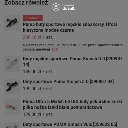
Zobacz również
PROMOCJA
Puma buty sportowe męskie sneakersy Tifosi
klasyczne modne czarne
206,10 zł
/
szt.
Najniższa cena produktu w okresie 30 dni przed wprowadzeniem
obniżki:
229,00 zł
-10%
Buty męskie sportowe Puma Smash 3.0 [390987
14]
189,00 zł
/
szt.
Buty sportowe Puma Smash 3.0 [390987 04]
199,00 zł
/
szt.
Puma Ultra 5 Match FG/AG buty piłkarskie korki
piłka nożna lanki białe pomarańczowe
129,00 zł
/
szt.
Buty sportowe PUMA Smash Vulc [359622 05]