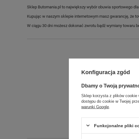
Sklep Butomania.pl to największy wybór obuwia sportowego dla c
Kupując w naszym sklepie internetowym masz gwarancję, że towar 
W ciągu 30 dni możesz dokonać zwrotu bądź wymiany towaru be
Konfiguracja zgód
Dbamy o Twoją prywatn
Sklep korzysta z plików cookie 
dostępu do cookie w Twojej prz
Długo
warunki Google
.
Szeroko
Wysokoś
Funkcjonalne pliki 