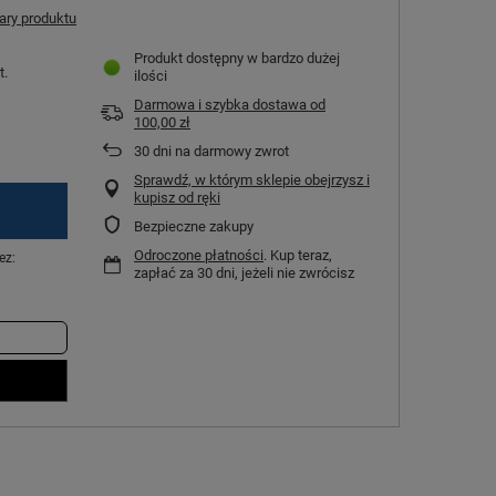
ry produktu
Produkt dostępny w bardzo dużej
t.
ilości
Darmowa i szybka dostawa
od
100,00 zł
30
dni na darmowy zwrot
Sprawdź, w którym sklepie obejrzysz i
kupisz od ręki
Bezpieczne zakupy
Odroczone płatności
. Kup teraz,
ez:
zapłać za 30 dni, jeżeli nie zwrócisz