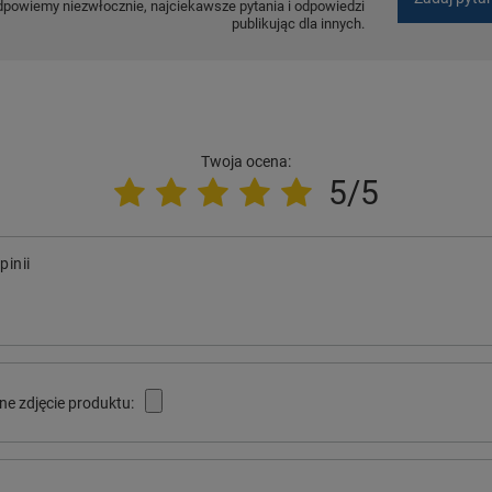
dpowiemy niezwłocznie, najciekawsze pytania i odpowiedzi
publikując dla innych.
Twoja ocena:
5/5
pinii
ne zdjęcie produktu: