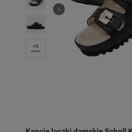
+
6
więcej
Kapcie laczki damskie Scholl 