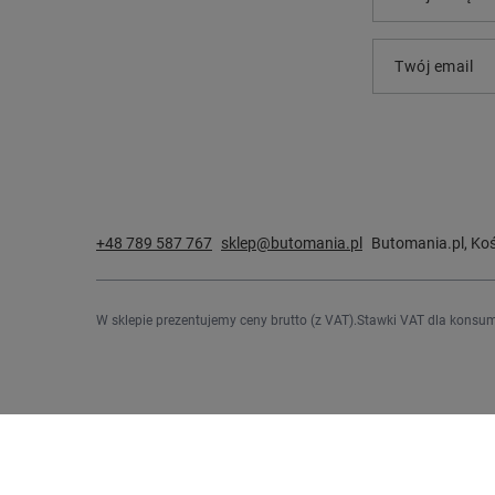
Twój email
+48 789 587 767
sklep@butomania.pl
Butomania.pl
,
Koś
W sklepie prezentujemy ceny brutto (z VAT).
Stawki VAT dla konsum
Zamówienia
Konto
Status zamówienia
Zarejestru