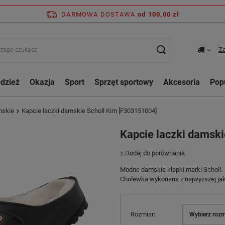
DARMOWA DOSTAWA
od 100,00 zł
Za
dzież
Okazja
Sport
Sprzęt sportowy
Akcesoria
Pop
mskie
Kapcie laczki damskie Scholl Kim [F303151004]
Kapcie laczki damsk
+ Dodaj do porównania
Modne damskie klapki marki Scholl.
Cholewka wykonana z najwyższej jak
Rozmiar
Wybierz rozm