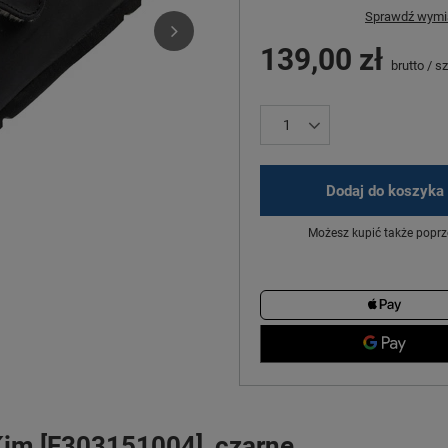
Sprawdź wymia
139,00 zł
brutto
/
sz
Dodaj do koszyka
Możesz kupić także poprz
Kim [F303151004], czarne.