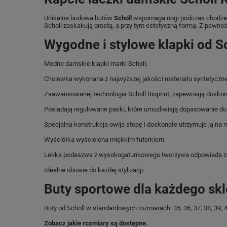
Unikalna budowa butów
Scholl
wspomaga nogi podczas chodzeni
Scholl zaskakują prostą, a przy tym estetyczną formą. Z pew
Wygodne i stylowe klapki od Sc
Modne damskie klapki marki Scholl.
Cholewka wykonana z najwyższej jakości materiału syntetyczn
Zaawansowanej technologia Scholl Bioprint, zapewniają doskon
Posiadają regulowane paski, które umożliwiają dopasowanie do
Specjalna konstrukcja owija stopę i doskonałe utrzymuje ją na 
Wyściółka wyścielona miękkim futerkiem.
Lekka podeszwa z wysokogatunkowego tworzywa odpowiada za w
Idealne obuwie do każdej stylizacji.
Buty sportowe dla każdego sk
Buty od Scholl w standardowych rozmiarach 35, 36, 37, 38, 39, 4
Zobacz jakie rozmiary są dostępne.