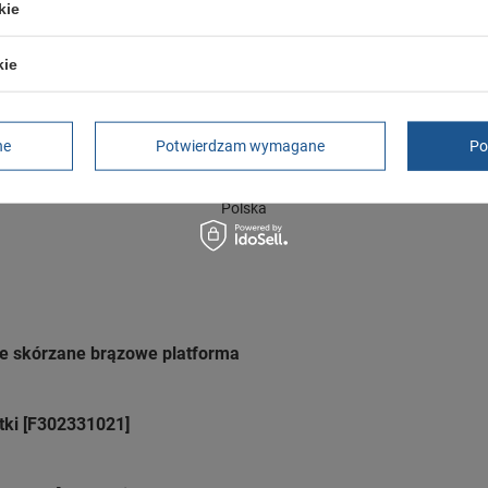
kie
GWARANCJA
kie
Czas na reklamację z tytułu rękojmi
2 lata
rękojmia wyłączona dla przedsiębiorców
Adres do reklamacji
ne
Potwierdzam wymagane
Po
Butomania.pl
Kościuszki 27b
85-079 Bydgoszcz
Polska
e skórzane brązowe platforma
tki [F302331021]