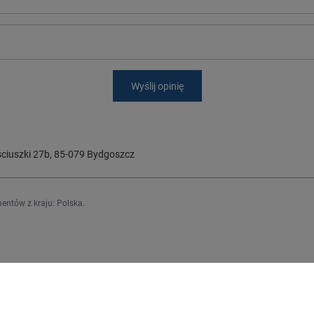
Wyślij opinię
ciuszki 27b
,
85-079
Bydgoszcz
entów z kraju:
Polska
.
Regulaminy
j się
Informacje o sklepie