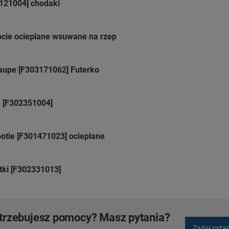
8121004] chodaki
apcie ocieplane wsuwane na rzep
Taupe [F303171062] Futerko
a [F302351004]
otie [F301471023] ocieplane
tki [F302331013]
trzebujesz pomocy? Masz pytania?
Zadaj pyta