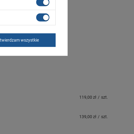
twierdzam wszystkie
119,00 zł
/
szt.
139,00 zł
/
szt.