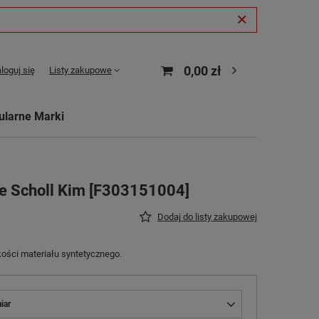
0,00 zł
loguj się
Listy zakupowe
ularne Marki
ie Scholl Kim [F303151004]
Dodaj do listy zakupowej
ości materiału syntetycznego.
iar