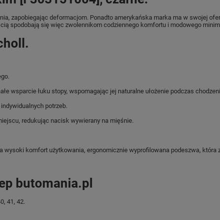
a, zapobiegając deformacjom. Ponadto amerykańska marka ma w swojej ofercie
nością spodobają się więc zwolennikom codziennego komfortu i modowego mini
holl.
ego.
ałe wsparcie łuku stopy, wspomagając jej naturalne ułożenie podczas chodzeni
 indywidualnych potrzeb.
miejscu, redukując nacisk wywierany na mięśnie.
ysoki komfort użytkowania, ergonomicznie wyprofilowana podeszwa, która z
lep butomania.pl
0, 41, 42.