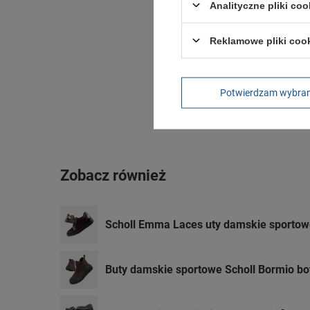
Analityczne pliki coo
Reklamowe pliki coo
Potwierdzam wybra
Zobacz również
Scholl Emma Laces uty damskie sportow
Buty damskie sportowe Scholl Bormio bo