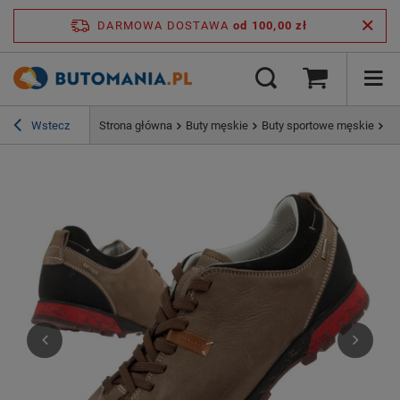
DARMOWA DOSTAWA
od 100,00 zł
Wstecz
Strona główna
Buty męskie
Buty sportowe męskie
Bu