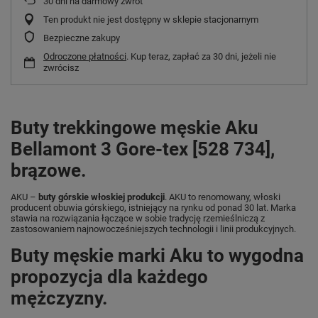
30
dni na darmowy zwrot
Ten produkt nie jest dostępny w sklepie stacjonarnym
Bezpieczne zakupy
Odroczone płatności
. Kup teraz, zapłać za 30 dni, jeżeli nie
zwrócisz
Buty trekkingowe męskie Aku
Bellamont 3 Gore-tex [528 734],
brązowe.
AKU –
buty górskie włoskiej produkcji
. AKU to renomowany, włoski
producent obuwia górskiego, istniejący na rynku od ponad 30 lat. Marka
stawia na rozwiązania łączące w sobie tradycję rzemieślniczą z
zastosowaniem najnowocześniejszych technologii i linii produkcyjnych.
Buty męskie marki Aku to wygodna
propozycja dla każdego
mężczyzny.