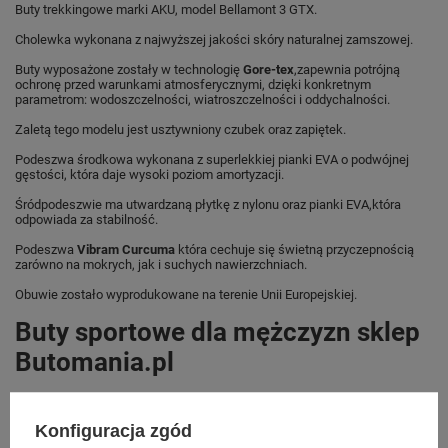
Buty trekkingowe marki AKU, model Bellamont 3 GTX.
Cholewka wykonana z najwyższej jakości skóry naturalnej zamszowej.
Buty wyposażone zostały w technologię
Gore-tex
,zapewnia potrójną
ochronę przed warunkami atmosferycznymi, dzięki konkretnym
parametrom: wodoszczelności, wiatroszczelności i oddychalności.
Zaletą tego modelu jest usztywniony czubek oraz zapiętek.
Podeszwa środkowa wykonana z superlekkiej pianki EVA o podwójnej
gęstości, która daje wysoki poziom amortyzacji.
Śródpodeszwie ma utwardzaną płytkę z nylonu oraz pianki EVA,która
odpowiada za stabilność.
Podeszwa
Vibram Curcuma
która cechuje się świetną przyczepnością
zarówno na mokrych, jak i suchych nawierzchniach.
Obuwie zostało wyprodukowane na terenie Unii Europejskiej.
Buty sportowe dla mężczyzn sklep
Butomania.pl
Buty sportowe od Aku w standardowym rozmiarze 41, 42, 46,5, 47.
Konfiguracja zgód
Zobacz jakie rozmiary są dostępne.