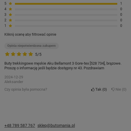
5
1
4
0
3
0
2
0
1
0
Kliknij ocenę aby filtrować opinie
Opinia niepotwierdzona zakupem
5/5
Buty trekkingowe męskie Aku Bellamont 3 Gore-tex [528 734], brązowe.
Proszę o informację jeśli będzie dostępny nr 43. Pozdrawiam
2024-12-29
Aleksander
Czy opinia była pomocna?
Tak
0
Nie
0
+48 789 587 767
sklep@butomania.pl