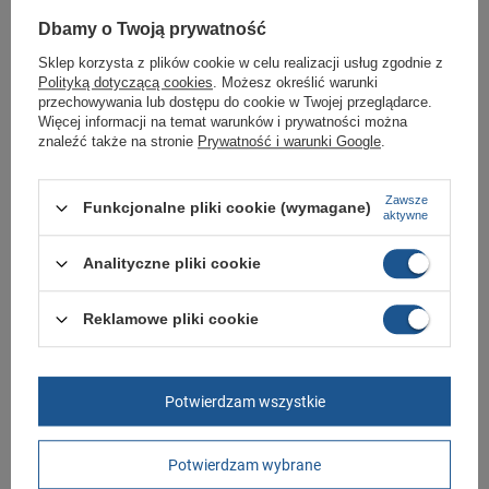
Sklep Butomania.pl to największy wybór obuwia sportowego dla całej
Dbamy o Twoją prywatność
Twojej rodziny.
Kupując w naszym sklepie internetowym masz gwarancję, że towar jest
Sklep korzysta z plików cookie w celu realizacji usług zgodnie z
oryginalny i pochodzi z oficjalnej sieci dystrybucyjnej.
Polityką dotyczącą cookies
. Możesz określić warunki
przechowywania lub dostępu do cookie w Twojej przeglądarce.
W ciągu 30 dni możesz dokonać zwrotu bądź wymiany towaru bez
Więcej informacji na temat warunków i prywatności można
podania przyczyny.
znaleźć także na stronie
Prywatność i warunki Google
.
Zawsze
Marka
Aku
Funkcjonalne pliki cookie (wymagane)
aktywne
Symbol
528 734
Analityczne pliki cookie
Gwarancja
Gwarancja
Materiał zewnętrzny
skóra ekologiczna
Reklamowe pliki cookie
Zapięcie
sznurowane
Kolor
czarny
Potwierdzam wszystkie
Długość towaru w
30
centymetrach
Więcej
Szerokość towaru w
20
Potwierdzam wybrane
centymetrach
Więcej