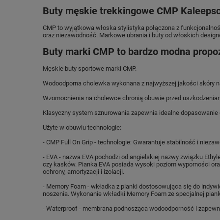
Buty męskie trekkingowe CMP Kaleepso
CMP to wyjątkowa włoska stylistyka połączona z funkcjonalnośc
oraz niezawodność. Markowe ubrania i buty od włoskich design
Buty marki CMP to bardzo modna propoz
Męskie buty sportowe marki CMP.
Wodoodporna cholewka wykonana z najwyższej jakości skóry na
Wzomocnienia na cholewce chronią obuwie przed uszkodzeniam
Klasyczny system sznurowania zapewnia idealne dopasowanie 
Użyte w obuwiu technologie:
- CMP Full On Grip - technologie: Gwarantuje stabilność i nie
- EVA - nazwa EVA pochodzi od angielskiej nazwy związku Ethyl
czy kasków. Pianka EVA posiada wysoki poziom wyporności oraz
ochrony, amortyzacji i izolacji.
- Memory Foam - wkładka z pianki dostosowująca się do indywidu
noszenia. Wykonanie wkładki Memory Foam ze specjalnej piank
- Waterproof - membrana podnosząca wodoodporność i zapewniaj