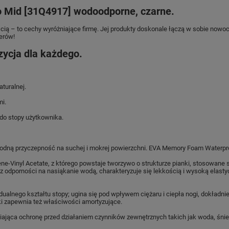
 Mid [31Q4917] wodoodporne, czarne.
ią – to cechy wyróżniające firmę. Jej produkty doskonale łączą w sobie nowoc
erów!
ycja dla każdego.
turalnej.
i.
do stopy użytkownika.
zawodną przyczepność na suchej i mokrej powierzchni. EVA Memory Foam Waterpr
ene-Vinyl Acetate, z którego powstaje tworzywo o strukturze pianki, stosowan
 odporności na nasiąkanie wodą, charakteryzuje się lekkością i wysoką elas
alnego kształtu stopy; ugina się pod wpływem ciężaru i ciepła nogi, dokładnie
i zapewnia też właściwości amortyzujące.
ąca ochronę przed działaniem czynników zewnętrznych takich jak woda, śnieg