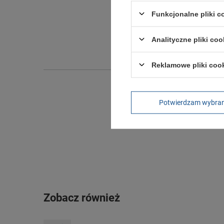
Funkcjonalne pliki 
Długo
Szeroko
Analityczne pliki coo
Wysokoś
Reklamowe pliki coo
Potwierdzam wybra
Zobacz również