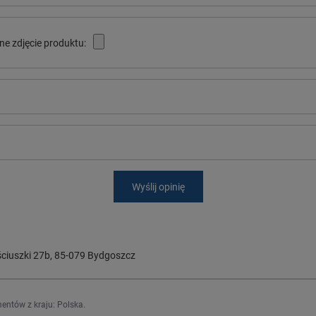
ne zdjęcie produktu:
Wyślij opinię
ciuszki 27b
,
85-079
Bydgoszcz
entów z kraju:
Polska
.