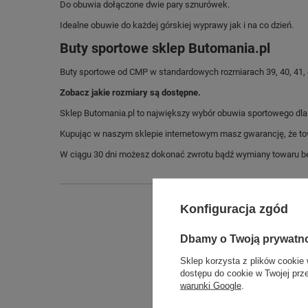
Do obuwia dołączone dwie pary sznurówek.
Idealne obuwie do każdej górskiej wyprawy jak i na co dzień.
Buty sportowe sklep Butomania.pl
Buty sportowe od CMP w standardowych rozmiarach 39, 40, 41, 42
Zobacz jakie rozmiary są dostępne.
Sklep Butomania.pl to największy wybór obuwia sportowego dla c
Kupując w naszym sklepie internetowym masz gwarancję, że towar 
W ciągu 30 dni możesz dokonać zwrotu bądź wymiany towaru be
Konfiguracja zgód
Dbamy o Twoją prywatn
Sklep korzysta z plików cookie 
dostępu do cookie w Twojej prz
warunki Google
.