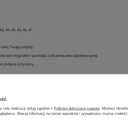
, 43, 44, 45, 46, 47.
ałej Twojej rodziny.
jest oryginalny i pochodzi z oficjalnej sieci dystrybucyjnej.
z podania przyczyny.,
Marka
CMP
Symbol
31Q4917
ość
Gwarancja
Gwarancja
w celu realizacji usług zgodnie z
Polityką dotyczącą cookies
. Możesz określi
Kolor
szare
eglądarce. Więcej informacji na temat warunków i prywatności można znaleźć
Materiał zewnętrzny
skóra ekologiczna