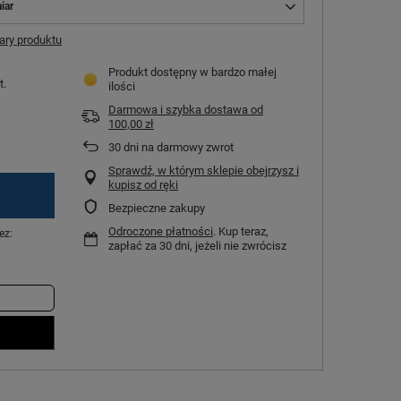
iar
ry produktu
Produkt dostępny w bardzo małej
t.
ilości
Darmowa i szybka dostawa
od
100,00 zł
30
dni na darmowy zwrot
Sprawdź, w którym sklepie obejrzysz i
kupisz od ręki
Bezpieczne zakupy
Odroczone płatności
. Kup teraz,
ez:
zapłać za 30 dni, jeżeli nie zwrócisz