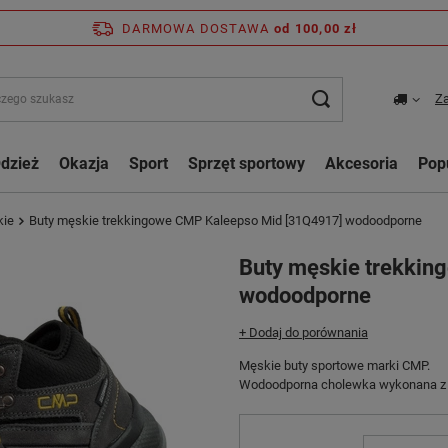
DARMOWA DOSTAWA
od 100,00 zł
Za
dzież
Okazja
Sport
Sprzęt sportowy
Akcesoria
Pop
kie
Buty męskie trekkingowe CMP Kaleepso Mid [31Q4917] wodoodporne
Buty męskie trekkin
wodoodporne
+ Dodaj do porównania
Męskie buty sportowe marki CMP.
Wodoodporna cholewka wykonana z na