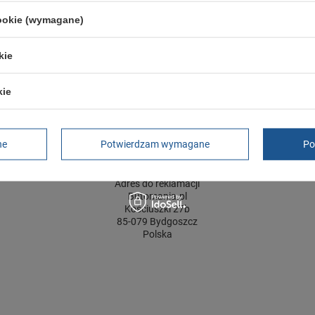
Zapięcie
sznurowane
cookie (wymagane)
ść towaru w centymetrach
Więcej
30
ść towaru w centymetrach
Więcej
20
kie
ć towaru w centymetrach
Więcej
12
kie
GWARANCJA
ne
Potwierdzam wymagane
Po
Czas na reklamację z tytułu rękojmi
2 lata
rękojmia wyłączona dla przedsiębiorców
Adres do reklamacji
Butomania.pl
Kościuszki 27b
85-079 Bydgoszcz
Polska