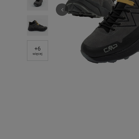
+
6
więcej