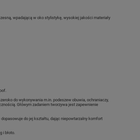
zesną, wpadającą w oko stylistykę, wysokiej jakości materiały
oof.
e szeroko do wykonywania m.in. podeszew obuwia, ochraniaczy,
tycznością. Główym zadaniem tworzywa jest zapewnienie
 dopasowuje do jej kształtu, dając niepowtarzalny komfort
 i błoto.