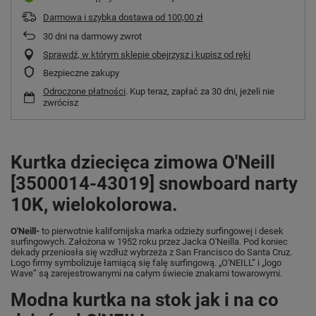
Darmowa i szybka dostawa
od
100,00 zł
30
dni na darmowy zwrot
Sprawdź, w którym sklepie obejrzysz i kupisz od ręki
Bezpieczne zakupy
Odroczone płatności
. Kup teraz, zapłać za 30 dni, jeżeli nie
zwrócisz
Kurtka dziecięca zimowa O'Neill
[3500014-43019] snowboard narty
10K, wielokolorowa.
O'Neill-
to pierwotnie kalifornijska marka odzieży surfingowej i desek
surfingowych. Założona w 1952 roku przez Jacka O'Neilla. Pod koniec
dekady przeniosła się wzdłuż wybrzeża z San Francisco do Santa Cruz.
Logo firmy symbolizuje łamiącą się falę surfingową. „O'NEILL” i „logo
Wave” są zarejestrowanymi na całym świecie znakami towarowymi.
Modna kurtka na stok jak i na co