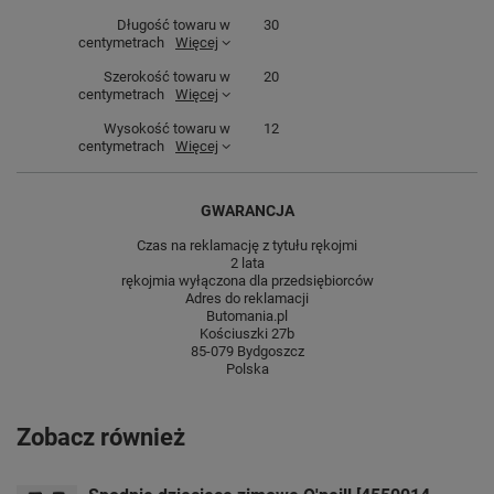
Długość towaru w
30
centymetrach
Więcej
Szerokość towaru w
20
centymetrach
Więcej
Wysokość towaru w
12
centymetrach
Więcej
GWARANCJA
Czas na reklamację z tytułu rękojmi
2 lata
rękojmia wyłączona dla przedsiębiorców
Adres do reklamacji
Butomania.pl
Kościuszki 27b
85-079 Bydgoszcz
Polska
Zobacz również