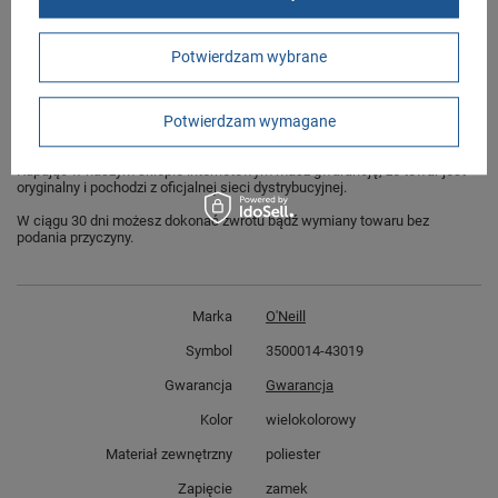
Odzież zimowa, sportowa sklep
Butomania.pl
Potwierdzam wybrane
Kurtka w standardowych rozmiarach 128, 140, 152, 164, 176.
Sklep Butomania.pl to największy wybór obuwia sportowego i odzieży dla
Potwierdzam wymagane
całej Twojej rodziny.
Kupując w naszym sklepie internetowym masz gwarancję, że towar jest
oryginalny i pochodzi z oficjalnej sieci dystrybucyjnej.
W ciągu 30 dni możesz dokonać zwrotu bądź wymiany towaru bez
podania przyczyny.
Marka
O'Neill
Symbol
3500014-43019
Gwarancja
Gwarancja
Kolor
wielokolorowy
Materiał zewnętrzny
poliester
Zapięcie
zamek