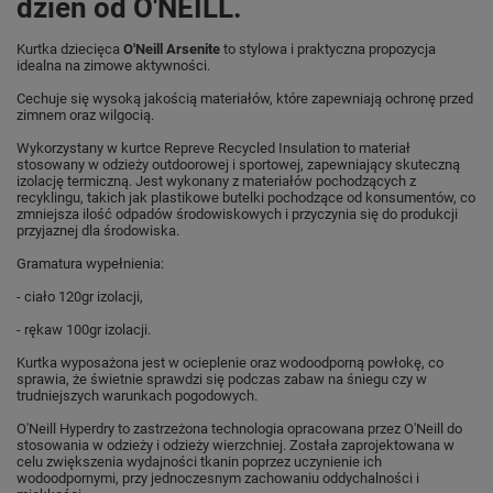
dzień od O'NEILL.
Kurtka dziecięca
O'Neill Arsenite
to stylowa i praktyczna propozycja
idealna na zimowe aktywności.
Cechuje się wysoką jakością materiałów, które zapewniają ochronę przed
zimnem oraz wilgocią.
Wykorzystany w kurtce Repreve Recycled Insulation to materiał
stosowany w odzieży outdoorowej i sportowej, zapewniający skuteczną
izolację termiczną. Jest wykonany z materiałów pochodzących z
recyklingu, takich jak plastikowe butelki pochodzące od konsumentów, co
zmniejsza ilość odpadów środowiskowych i przyczynia się do produkcji
przyjaznej dla środowiska.
Gramatura wypełnienia:
- ciało 120gr izolacji,
- rękaw 100gr izolacji.
Kurtka wyposażona jest w ocieplenie oraz wodoodporną powłokę, co
sprawia, że świetnie sprawdzi się podczas zabaw na śniegu czy w
trudniejszych warunkach pogodowych.
O'Neill Hyperdry to zastrzeżona technologia opracowana przez O'Neill do
stosowania w odzieży i odzieży wierzchniej. Została zaprojektowana w
celu zwiększenia wydajności tkanin poprzez uczynienie ich
wodoodpornymi, przy jednoczesnym zachowaniu oddychalności i