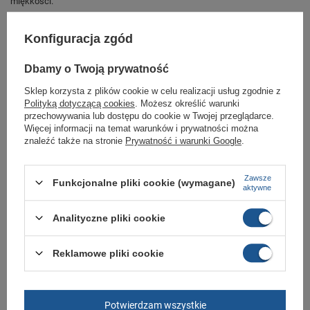
miękkości.
Powłoka Durable Water Repellent (DWR) to specjalistyczne wykończenie
stosowane na tkaninach, aby uczynić je odpornymi na przenikanie wody,
Konfiguracja zgód
zachowując jednocześnie oddychalność. Jest powszechnie stosowana w
odzieży outdoorowej i sportowej, w tym kurtkach, spodniach i obuwiu.
Dbamy o Twoją prywatność
Kurtka odporna jest na wodę dzięki uszczelnionym szwom.
Sklep korzysta z plików cookie w celu realizacji usług zgodnie z
Elementy odblaskowe zapewniają bezpieczeństwo na stoku.
Polityką dotyczącą cookies
. Możesz określić warunki
Krój Regular Fit.
przechowywania lub dostępu do cookie w Twojej przeglądarce.
Więcej informacji na temat warunków i prywatności można
- materiał wierzchni 100% poliester z powłoką 10k z wodoodpornością
znaleźć także na stronie
Prywatność i warunki Google
.
10000mm i oddychalnością 10000g/m2/24h
- podszewka 100% poliester, wypełnienie 100% poliester.
Zawsze
Funkcjonalne pliki cookie (wymagane)
- kaptur z wysokim kołnierzem,
aktywne
- zapinana na zamek,
Analityczne pliki cookie
- pas przeciwśniegowy z możliwością podpięcia spodni,
- dwie kieszenie po bokach na zamek,
Reklamowe pliki cookie
- mankiety regulowane rzepem,
- kieszeń skipass w rękawie.
Potwierdzam wszystkie