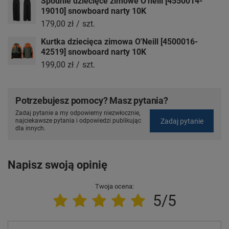
Spodnie dziecięce zimowe O'neill [4550014-
19010] snowboard narty 10K
179,00 zł
/
szt.
Kurtka dziecięca zimowa O'Neill [4500016-
42519] snowboard narty 10K
199,00 zł
/
szt.
Potrzebujesz pomocy? Masz pytania?
Zadaj pytanie a my odpowiemy niezwłocznie,
Zadaj pytanie
najciekawsze pytania i odpowiedzi publikując
dla innych.
Napisz swoją opinię
Twoja ocena:
5/5