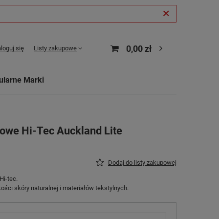
0,00 zł
loguj się
Listy zakupowe
ularne Marki
owe Hi-Tec Auckland Lite
Dodaj do listy zakupowej
i-tec.
ści skóry naturalnej i materiałów tekstylnych.