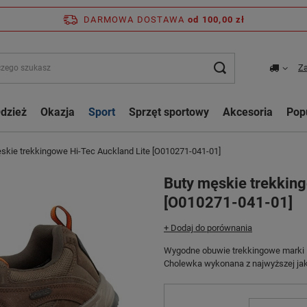
DARMOWA DOSTAWA
od 100,00 zł
Za
dzież
Okazja
Sport
Sprzęt sportowy
Akcesoria
Pop
skie trekkingowe Hi-Tec Auckland Lite [O010271-041-01]
Buty męskie trekking
[O010271-041-01]
+ Dodaj do porównania
Wygodne obuwie trekkingowe marki H
Cholewka wykonana z najwyższej jako