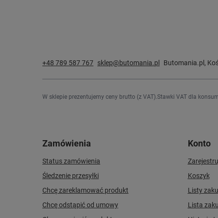
+48 789 587 767
sklep@butomania.pl
Butomania.pl
,
Koś
W sklepie prezentujemy ceny brutto (z VAT).
Stawki VAT dla konsum
Zamówienia
Konto
Status zamówienia
Zarejestru
Śledzenie przesyłki
Koszyk
Chcę zareklamować produkt
Listy zak
Chcę odstąpić od umowy
Lista zak