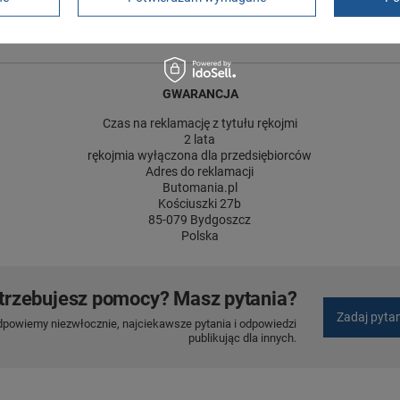
ć towaru w centymetrach
Więcej
12
GWARANCJA
Czas na reklamację z tytułu rękojmi
2 lata
rękojmia wyłączona dla przedsiębiorców
Adres do reklamacji
Butomania.pl
Kościuszki 27b
85-079 Bydgoszcz
Polska
trzebujesz pomocy? Masz pytania?
Zadaj pyta
dpowiemy niezwłocznie, najciekawsze pytania i odpowiedzi
publikując dla innych.