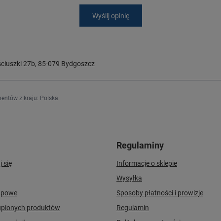
Wyślij opinię
ciuszki 27b
,
85-079
Bydgoszcz
entów z kraju:
Polska
.
Regulaminy
j się
Informacje o sklepie
Wysyłka
upowe
Sposoby płatności i prowizje
upionych produktów
Regulamin