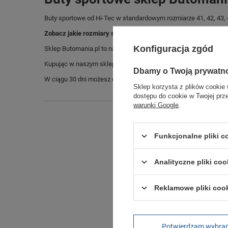
Buty sportowe od Hi-Tec w standardowym rozmiarze 41, 42, 43, 4
Zobacz jakie rozmiary są dostępne.
Konfiguracja zgód
Sklep Butomania.pl to największy wybór obuwia sportowego dla c
Kupując w naszym sklepie internetowym masz gwarancję, że towar 
Dbamy o Twoją prywatn
W ciągu 30 dni możesz dokonać zwrotu bądź wymiany towaru be
Sklep korzysta z plików cookie 
dostępu do cookie w Twojej prz
warunki Google
.
Funkcjonalne pliki 
Analityczne pliki coo
Reklamowe pliki coo
Długo
Szeroko
Potwierdzam wybra