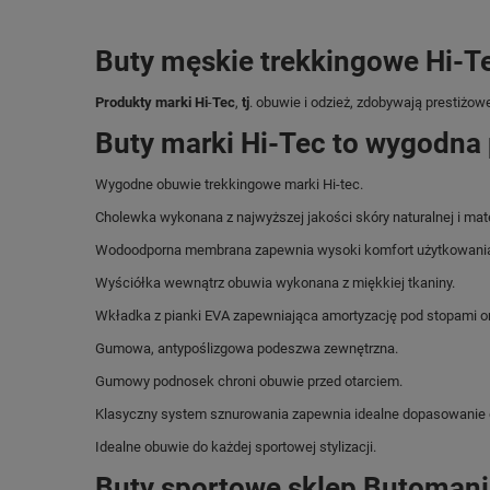
Buty męskie trekkingowe Hi-T
Produkty
marki
Hi
-
Tec
,
tj
. obuwie i odzież, zdobywają prestiżo
Buty marki Hi-Tec to wygodna 
Wygodne obuwie trekkingowe marki Hi-tec.
Cholewka wykonana z najwyższej jakości skóry naturalnej i mat
Wodoodporna membrana zapewnia wysoki komfort użytkowania
Wyściółka wewnątrz obuwia wykonana z miękkiej tkaniny.
Wkładka z pianki EVA zapewniająca amortyzację pod stopami o
Gumowa, antypoślizgowa podeszwa zewnętrzna.
Gumowy podnosek chroni obuwie przed otarciem.
Klasyczny system sznurowania zapewnia idealne dopasowanie 
Idealne obuwie do każdej sportowej stylizacji.
Buty sportowe sklep Butomani