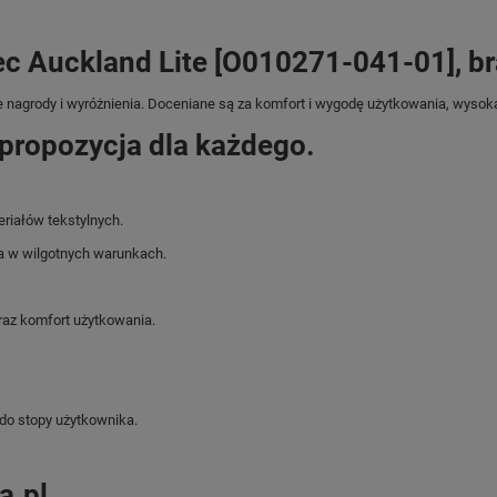
ec Auckland Lite [O010271-041-01], b
we nagrody i wyróżnienia. Doceniane są za komfort i wygodę użytkowania, wysok
propozycja dla każdego.
eriałów tekstylnych.
 w wilgotnych warunkach.
raz komfort użytkowania.
do stopy użytkownika.
a.pl