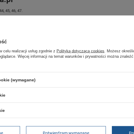
4, 45, 46, 47.
ałej Twojej rodziny.
jest oryginalny i pochodzi z oficjalnej sieci dystrybucyjnej.
ość
z podania przyczyny.
w celu realizacji usług zgodnie z
Polityką dotyczącą cookies
. Możesz określi
eglądarce. Więcej informacji na temat warunków i prywatności można znaleźć
Marka
Hi-Tec
Symbol
O010271-041-01
cookie (wymagane)
Gwarancja
Gwarancja
kie
Kolor
brązowy
Materiał zewnętrzny
skóra ekologiczna
kie
Zapięcie
sznurowane
ść towaru w centymetrach
Więcej
30
ść towaru w centymetrach
Więcej
20
ne
Potwierdzam wymagane
Po