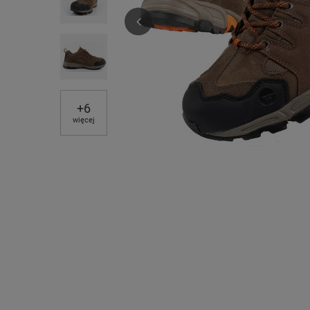
+
6
więcej