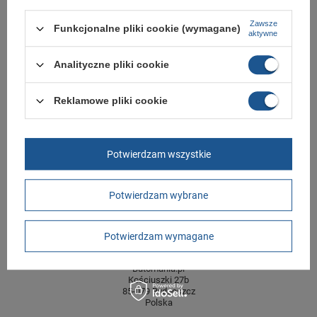
Kolor
wielokolorowy
Zawsze
Funkcjonalne pliki cookie (wymagane)
aktywne
Materiał zewnętrzny
skóra ekologiczna
Zapięcie
sznurowane
Analityczne pliki cookie
Długość towaru w
30
centymetrach
Więcej
Reklamowe pliki cookie
Szerokość towaru w
20
centymetrach
Więcej
Wysokość towaru w
12
Potwierdzam wszystkie
centymetrach
Więcej
Potwierdzam wybrane
GWARANCJA
Czas na reklamację z tytułu rękojmi
2 lata
Potwierdzam wymagane
rękojmia wyłączona dla przedsiębiorców
Adres do reklamacji
Butomania.pl
Kościuszki 27b
85-079 Bydgoszcz
Polska