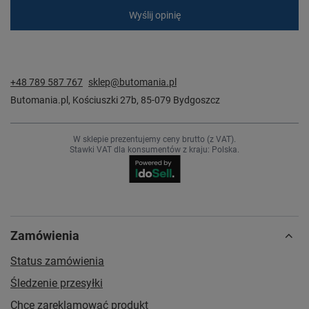
Wyślij opinię
+48 789 587 767
sklep@butomania.pl
Butomania.pl
,
Kościuszki 27b
,
85-079
Bydgoszcz
W sklepie prezentujemy ceny brutto (z VAT).
Stawki VAT dla konsumentów z kraju:
Polska
.
Zamówienia
Status zamówienia
Śledzenie przesyłki
Chcę zareklamować produkt