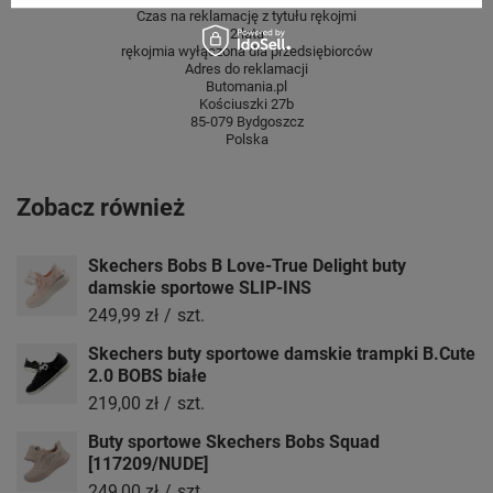
Czas na reklamację z tytułu rękojmi
2 lata
rękojmia wyłączona dla przedsiębiorców
Adres do reklamacji
Butomania.pl
Kościuszki 27b
85-079 Bydgoszcz
Polska
Zobacz również
Skechers Bobs B Love-True Delight buty
damskie sportowe SLIP-INS
249,99 zł
/
szt.
Skechers buty sportowe damskie trampki B.Cute
2.0 BOBS białe
219,00 zł
/
szt.
Buty sportowe Skechers Bobs Squad
[117209/NUDE]
249,00 zł
/
szt.