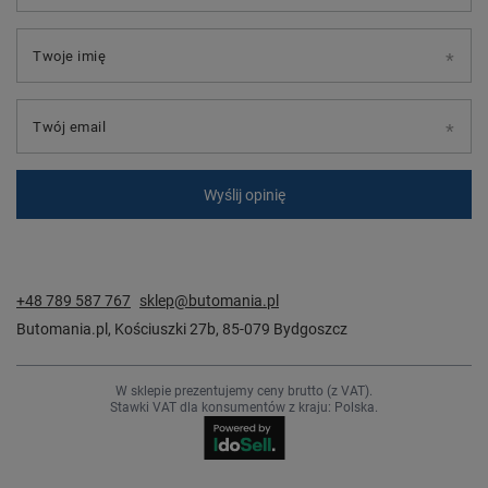
Twoje imię
Twój email
Wyślij opinię
+48 789 587 767
sklep@butomania.pl
Butomania.pl
,
Kościuszki 27b
,
85-079
Bydgoszcz
W sklepie prezentujemy ceny brutto (z VAT).
Stawki VAT dla konsumentów z kraju:
Polska
.