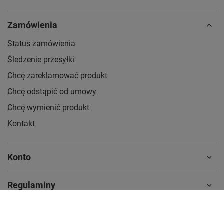
Zamówienia
Status zamówienia
Śledzenie przesyłki
Chcę zareklamować produkt
Chcę odstąpić od umowy
Chcę wymienić produkt
Kontakt
Konto
Regulaminy
MOJE KONTO