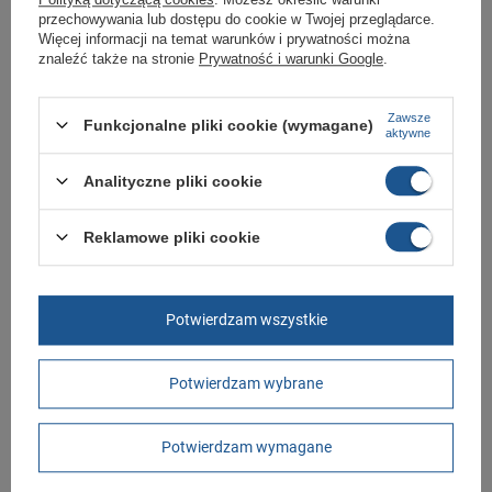
podania przyczyny.
przechowywania lub dostępu do cookie w Twojej przeglądarce.
Więcej informacji na temat warunków i prywatności można
znaleźć także na stronie
Prywatność i warunki Google
.
Marka
Skechers
Symbol
303801L/BKMT
Zawsze
Funkcjonalne pliki cookie (wymagane)
aktywne
Gwarancja
Gwarancja
Analityczne pliki cookie
Materiał zewnętrzny
tkanina
Zapięcie
wsuwane
Reklamowe pliki cookie
Kolor
czarny
Długość towaru w
30
centymetrach
Więcej
Potwierdzam wszystkie
Szerokość towaru w
20
centymetrach
Więcej
Potwierdzam wybrane
Wysokość towaru w
12
centymetrach
Więcej
Potwierdzam wymagane
GWARANCJA