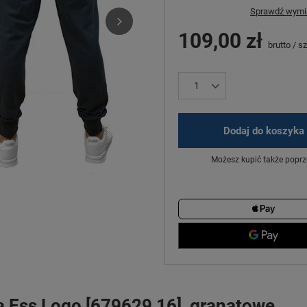
Sprawdź wymia
109,00 zł
brutto
/
sz
Dodaj do koszyka
Możesz kupić także poprz
 Ess Logo [679629 16], granatowe.