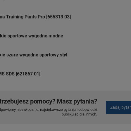
a Training Pants Pro [655313 03]
kie sportowe wygodne modne
e szare wygodne sportowy styl
S SDS [621867 01]
trzebujesz pomocy? Masz pytania?
Zadaj pyta
dpowiemy niezwłocznie, najciekawsze pytania i odpowiedzi
publikując dla innych.