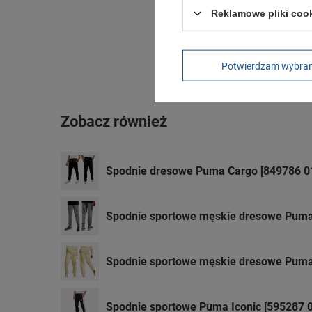
Reklamowe pliki coo
Potwierdzam wybra
Zobacz również
Spodnie dresowe Puma Cargo [849786 0
Spodnie sportowe męskie dresowe Puma 
Spodnie sportowe męskie dresowe Puma 
Spodnie sportowe Puma Iconic [595287 0