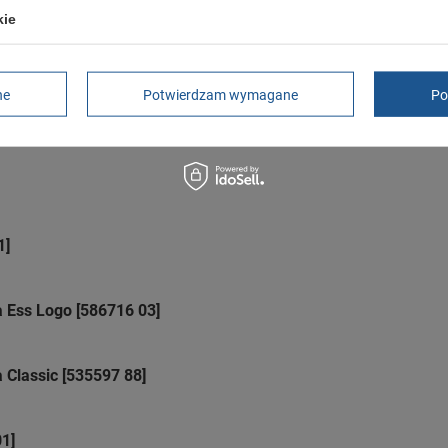
2 lata
kie
rękojmia wyłączona dla przedsiębiorców
Adres do reklamacji
Butomania.pl
Kościuszki 27b
85-079 Bydgoszcz
ne
Potwierdzam wymagane
Po
Polska
1]
Ess Logo [586716 03]
Classic [535597 88]
1]