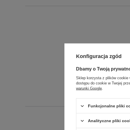
Konfiguracja zgód
Dbamy o Twoją prywatn
Długo
Sklep korzysta z plików cookie 
dostępu do cookie w Twojej prz
Szeroko
warunki Google
.
Wysokoś
Funkcjonalne pliki 
Analityczne pliki coo