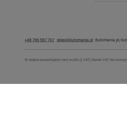
+48 789 587 767
sklep@butomania.pl
Butomania.pl
,
Koś
W sklepie prezentujemy ceny brutto (z VAT).
Stawki VAT dla konsum
Zamówienia
Konto
Status zamówienia
Zarejestru
Śledzenie przesyłki
Koszyk
Chcę zareklamować produkt
Listy zak
Chcę odstąpić od umowy
Lista zak