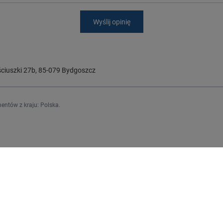
Wyślij opinię
ciuszki 27b
,
85-079
Bydgoszcz
entów z kraju:
Polska
.
Regulaminy
j się
Informacje o sklepie
Wysyłka
upowe
Sposoby płatności i prowizje
upionych produktów
Regulamin