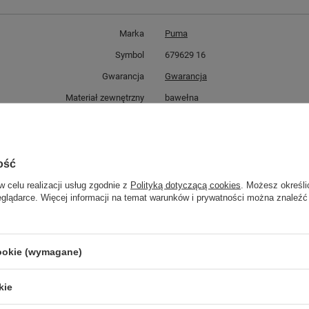
Marka
Puma
Symbol
679629 16
Gwarancja
Gwarancja
Materiał zewnętrzny
bawełna
poliester
Ocieplenie
Nie
Kolor
czarny
ość
ść towaru w centymetrach
Więcej
30
w celu realizacji usług zgodnie z
Polityką dotyczącą cookies
. Możesz określi
eglądarce. Więcej informacji na temat warunków i prywatności można znaleźć
ść towaru w centymetrach
Więcej
20
ć towaru w centymetrach
Więcej
12
cookie (wymagane)
GWARANCJA
kie
Czas na reklamację z tytułu rękojmi