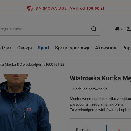
DARMOWA DOSTAWA
od 100,00 zł
Za
dzież
Okazja
Sport
Sprzęt sportowy
Akcesoria
Pop
tka Męska DC wodoodporna [600961 22]
Wiatrówka Kurtka M
+ Dodaj do porównania
Męska wodoodporna kurtka z kapture
z wygodnym, regularnym krojem.
Ta wodoodporna wiatrówka z kapture
Rozmiar
L