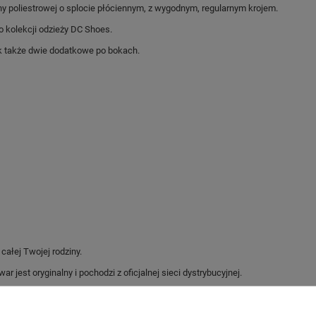
 poliestrowej o splocie płóciennym, z wygodnym, regularnym krojem.
 kolekcji odzieży DC Shoes.
ek także dwie dodatkowe po bokach.
ałej Twojej rodziny.
jest oryginalny i pochodzi z oficjalnej sieci dystrybucyjnej.
z podania przyczyny.