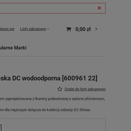
0,00 zł
loguj się
Listy zakupowe
ularne Marki
ęska DC wodoodporna [600961 22]
Dodaj do listy zakupowej
m zaprojektowana z tkaniny poliestrowej o splocie płóciennym,
m dla mężczyzn dołącza do kolekcji odzieży DC Shoes.