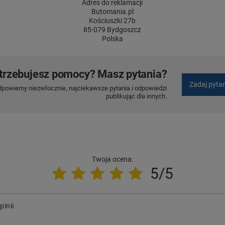
Adres do reklamacji
Butomania.pl
Kościuszki 27b
85-079 Bydgoszcz
Polska
trzebujesz pomocy? Masz pytania?
Zadaj pyta
dpowiemy niezwłocznie, najciekawsze pytania i odpowiedzi
publikując dla innych.
Twoja ocena:
5/5
pinii