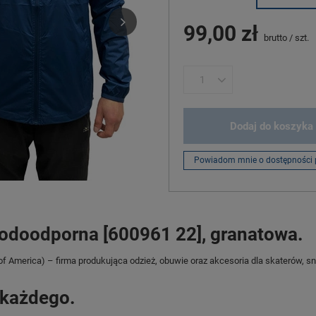
99,00 zł
brutto
/
szt.
Dodaj do koszyka
Powiadom mnie o dostępności 
odoodporna [600961 22], granatowa.
f America) – firma produkująca odzież, obuwie oraz akcesoria dla skaterów, 
 każdego.