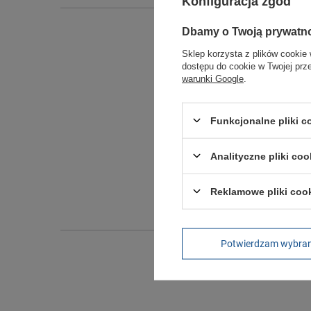
Konfiguracja zgód
Dbamy o Twoją prywatn
Sklep korzysta z plików cookie 
dostępu do cookie w Twojej prz
warunki Google
.
Funkcjonalne pliki 
Analityczne pliki coo
Długo
Szeroko
Reklamowe pliki coo
Wysokoś
Potwierdzam wybra