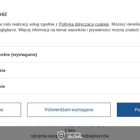
Marka
DC
ość
Symbol
600961 22 L
w celu realizacji usług zgodnie z
Polityką dotyczącą cookies
. Możesz określi
eglądarce. Więcej informacji na temat warunków i prywatności można znaleźć
Gwarancja
Gwarancja
Kolor
granatowy
Materiał zewnętrzny
tkanina
cookie (wymagane)
Zapięcie
zamek
kie
ść towaru w centymetrach
Więcej
30
ść towaru w centymetrach
Więcej
20
kie
ć towaru w centymetrach
Więcej
12
ne
Potwierdzam wymagane
Po
GWARANCJA
Czas na reklamację z tytułu rękojmi
2 lata
rękojmia wyłączona dla przedsiębiorców