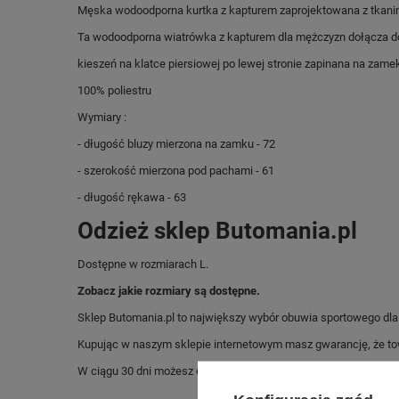
Męska wodoodporna kurtka z kapturem zaprojektowana z tkaniny
Ta wodoodporna wiatrówka z kapturem dla mężczyzn dołącza do
kieszeń na klatce piersiowej po lewej stronie zapinana na zam
100% poliestru
Wymiary :
- długość bluzy mierzona na zamku - 72
- szerokość mierzona pod pachami - 61
- długość rękawa - 63
Odzież sklep Butomania.pl
Dostępne w rozmiarach L.
Zobacz jakie rozmiary są dostępne.
Sklep Butomania.pl to największy wybór obuwia sportowego dla c
Kupując w naszym sklepie internetowym masz gwarancję, że towar 
W ciągu 30 dni możesz dokonać zwrotu bądź wymiany towaru be