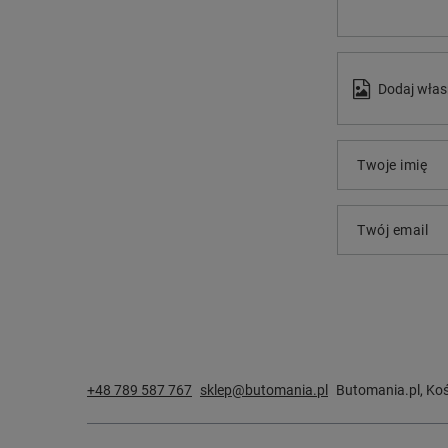
Dodaj włas
Twoje imię
Twój email
+48 789 587 767
sklep@butomania.pl
Butomania.pl
,
Koś