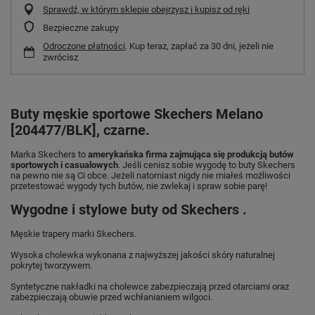
Sprawdź, w którym sklepie obejrzysz i kupisz od ręki
Bezpieczne zakupy
Odroczone płatności
. Kup teraz, zapłać za 30 dni, jeżeli nie
zwrócisz
Buty męskie sportowe Skechers Melano
[204477/BLK], czarne.
Marka Skechers to
amerykańska firma zajmująca się produkcją butów
sportowych i casualowych
. Jeśli cenisz sobie wygodę to buty Skechers
na pewno nie są Ci obce. Jeżeli natomiast nigdy nie miałeś możliwości
przetestować wygody tych butów, nie zwlekaj i spraw sobie parę!
Wygodne i stylowe buty od Skechers .
Męskie trapery marki Skechers.
Wysoka cholewka wykonana z najwyższej jakości skóry naturalnej
pokrytej tworzywem.
Syntetyczne nakładki na cholewce zabezpieczają przed otarciami oraz
zabezpieczają obuwie przed wchłanianiem wilgoci.