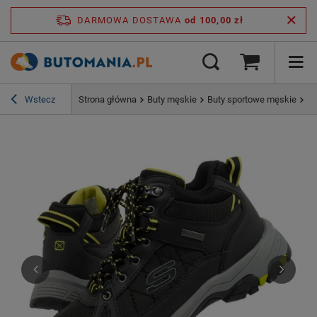
DARMOWA DOSTAWA
od 100,00 zł
Wstecz
Strona główna
Buty męskie
Buty sportowe męskie
Bu