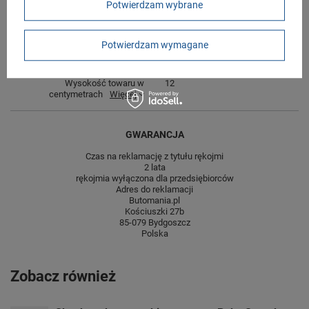
Potwierdzam wybrane
Długość towaru w
30
centymetrach
Więcej
Potwierdzam wymagane
Szerokość towaru w
20
centymetrach
Więcej
Wysokość towaru w
12
centymetrach
Więcej
GWARANCJA
Czas na reklamację z tytułu rękojmi
2 lata
rękojmia wyłączona dla przedsiębiorców
Adres do reklamacji
Butomania.pl
Kościuszki 27b
85-079 Bydgoszcz
Polska
Zobacz również