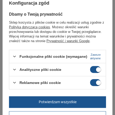
butomania.pl
Konfiguracja zgód
Buty sportowe od Skechers w standardowych rozmiarach 40, 41, 41.5, 42,
42.5, 43, 44, 45, 45.5, 46, 47.5, 48.5
Dbamy o Twoją prywatność
Zobacz jakie rozmiary są dostępne.
Sklep korzysta z plików cookie w celu realizacji usług zgodnie z
Polityką dotyczącą cookies
. Możesz określić warunki
Sklep Butomania.pl to największy wybór obuwia sportowego dla całej
przechowywania lub dostępu do cookie w Twojej przeglądarce.
Twojej rodziny.
Więcej informacji na temat warunków i prywatności można
Kupując w naszym sklepie internetowym masz gwarancję, że towar jest
znaleźć także na stronie
Prywatność i warunki Google
.
oryginalny i pochodzi z oficjalnej sieci dystrybucyjnej.
W ciągu 30 dni możesz dokonać zwrotu bądź wymiany towaru bez
Zawsze
podania przyczyny.
Funkcjonalne pliki cookie (wymagane)
aktywne
Analityczne pliki cookie
Marka
Skechers
Symbol
204477/BLK
Reklamowe pliki cookie
Gwarancja
Gwarancja
Materiał zewnętrzny
skóra ekologiczna
Potwierdzam wszystkie
Zapięcie
sznurowane
Kolor
czarny