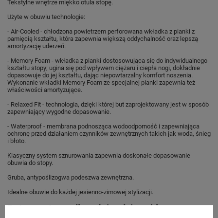
Tekstylne wnętrze miękko otula stopę.
Użyte w obuwiu technologie:
- Air-Cooled - chłodzona powietrzem perforowana wkładka z pianki z
pamięcią kształtu, która zapewnia większą oddychalność oraz lepszą
amortyzację uderzeń.
- Memory Foam - wkładka z pianki dostosowująca się do indywidualnego
kształtu stopy; ugina się pod wpływem ciężaru i ciepła nogi, dokładnie
dopasowuje do jej kształtu, dając niepowtarzalny komfort noszenia.
Wykonanie wkładki Memory Foam ze specjalnej pianki zapewnia też
właściwości amortyzujące.
- Relaxed Fit - technologia, dzięki której but zaprojektowany jest w sposób
zapewniający wygodne dopasowanie.
- Waterproof - membrana podnosząca wodoodporność i zapewniająca
ochronę przed działaniem czynników zewnętrznych takich jak woda, śnieg
i błoto.
Klasyczny system sznurowania zapewnia doskonałe dopasowanie
obuwia do stopy.
Gruba, antypoślizogwa podeszwa zewnętrzna.
Idealne obuwie do każdej jesienno-zimowej stylizacji.
Buty sportowe dla całej rodziny sklep