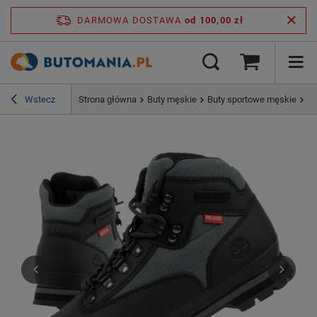
DARMOWA DOSTAWA
od 100,00 zł
Wstecz
Strona główna
Buty męskie
Buty sportowe męskie
Bu