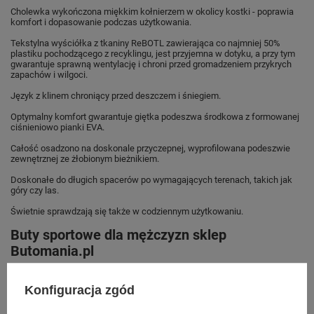
Cholewka wykończona miękkim kołnierzem w okolicy kostki - poprawia
komfort i dopasowanie podczas użytkowania.
Tekstylna wyściółka z tkaniny ReBOTL zawierająca co najmniej 50%
plastiku pochodzącego z recyklingu, jest przyjemna w dotyku, a przy tym
gwarantuje sprawną wentylację i chroni przed gromadzeniem przykrych
zapachów i wilgoci.
Język z klinem chroniący przed deszczem i śniegiem.
Optymalny komfort gwarantuje giętka podeszwa środkowa z formowanej
ciśnieniowo pianki EVA.
Całość osadzono na doskonale przyczepnej, wyprofilowana podeszwie
zewnętrznej ze żłobionym bieżnikiem.
Doskonałe do długich spacerów po wymagających terenach, takich jak
góry czy las.
Świetnie sprawdzają się także w codziennym użytkowaniu.
Buty sportowe dla mężczyzn sklep
Butomania.pl
Buty sportowe od Timberland w standardowych rozmiarach 41, 42, 43, 44,
45, 46.
Konfiguracja zgód
Zobacz jakie rozmiary są dostępne.