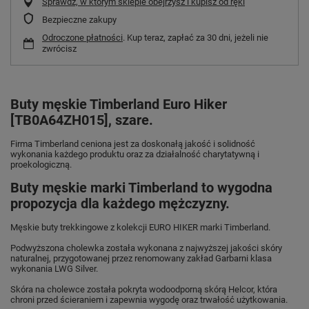
Sprawdź, w którym sklepie obejrzysz i kupisz od ręki
Bezpieczne zakupy
Odroczone płatności
. Kup teraz, zapłać za 30 dni, jeżeli nie
zwrócisz
Buty męskie Timberland Euro Hiker
[TB0A64ZH015], szare.
Firma Timberland ceniona jest za doskonałą jakość i solidność
wykonania każdego produktu oraz za działalność charytatywną i
proekologiczną.
Buty męskie marki Timberland to wygodna
propozycja dla każdego mężczyzny.
Męskie buty trekkingowe z kolekcji EURO HIKER marki Timberland.
Podwyższona cholewka została wykonana z najwyższej jakości skóry
naturalnej, przygotowanej przez renomowany zakład Garbarni klasa
wykonania LWG Silver.
Skóra na cholewce została pokryta wodoodporną skórą Helcor, która
chroni przed ścieraniem i zapewnia wygodę oraz trwałość użytkowania.