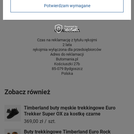
Potwierdzam wymagane
Wysokość towaru w
12
centymetrach
Więcej
GWARANCJA
Czas na reklamację z tytułu rękojmi
2 lata
rękojmia wyłączona dla przedsiębiorców
Adres do reklamacji
Butomania.pl
Kościuszki 27b
85-079 Bydgoszcz
Polska
Zobacz również
Timberland buty męskie trekkingowe Euro
Trekker Super OX za kostkę czarne
369,00 zł
/
szt.
Buty trekkingowe Timberland Euro Rock