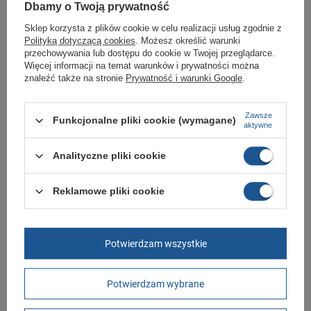
Dbamy o Twoją prywatność
Sklep Butomania.pl to największy wybór obuwia sportowego dla całej
Twojej rodziny.
Sklep korzysta z plików cookie w celu realizacji usług zgodnie z
Polityką dotyczącą cookies
. Możesz określić warunki
Kupując w naszym sklepie internetowym masz gwarancję, że towar jest
przechowywania lub dostępu do cookie w Twojej przeglądarce.
oryginalny i pochodzi z oficjalnej sieci dystrybucyjnej.
Więcej informacji na temat warunków i prywatności można
W ciągu 30 dni możesz dokonać zwrotu bądź wymiany towaru bez
znaleźć także na stronie
Prywatność i warunki Google
.
podania przyczyny.
Zawsze
Funkcjonalne pliki cookie (wymagane)
aktywne
Marka
Timberland
Analityczne pliki cookie
Symbol
TB0A64ZH015
Gwarancja
Gwarancja
Reklamowe pliki cookie
Kolor
szare
Materiał zewnętrzny
skóra ekologiczna
Potwierdzam wszystkie
Zapięcie
sznurowane
Długość towaru w
30
centymetrach
Więcej
Potwierdzam wybrane
Szerokość towaru w
20
centymetrach
Więcej