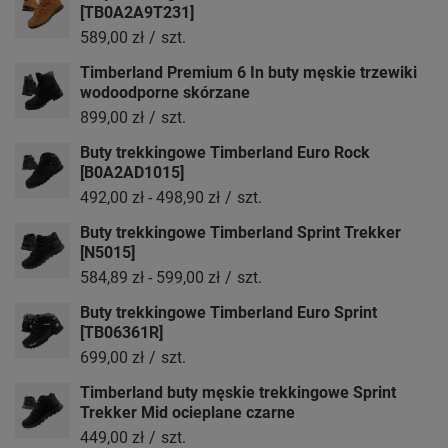
[TB0A2A9T231]
589,00 zł
/
szt.
Timberland Premium 6 In buty męskie trzewiki
wodoodporne skórzane
899,00 zł
/
szt.
Buty trekkingowe Timberland Euro Rock
[B0A2AD1015]
492,00 zł
-
498,90 zł
/
szt.
Buty trekkingowe Timberland Sprint Trekker
[N5015]
584,89 zł
-
599,00 zł
/
szt.
Buty trekkingowe Timberland Euro Sprint
[TB06361R]
699,00 zł
/
szt.
Timberland buty męskie trekkingowe Sprint
Trekker Mid ocieplane czarne
449,00 zł
/
szt.