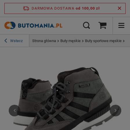
DARMOWA DOSTAWA
od 100,00 zł
Wstecz
Strona główna
Buty męskie
Buty sportowe męskie
Bu