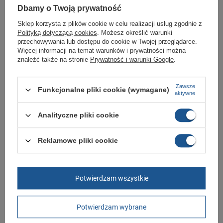
Sklep Butomania.pl to największy wybór obuwia sportowego dla całej
Dbamy o Twoją prywatność
Twojej rodziny.
Sklep korzysta z plików cookie w celu realizacji usług zgodnie z
Kupując w naszym sklepie internetowym masz gwarancję, że towar jest
Polityką dotyczącą cookies
. Możesz określić warunki
oryginalny i pochodzi z oficjalnej sieci dystrybucyjnej.
przechowywania lub dostępu do cookie w Twojej przeglądarce.
W ciągu 30 dni możesz dokonać zwrotu bądź wymiany towaru bez
Więcej informacji na temat warunków i prywatności można
podania przyczyny.
znaleźć także na stronie
Prywatność i warunki Google
.
Zawsze
Funkcjonalne pliki cookie (wymagane)
Marka
Timberland
aktywne
Symbol
TB0A677R033
Analityczne pliki cookie
Gwarancja
Gwarancja
Kolor
szare
Reklamowe pliki cookie
białe
Materiał zewnętrzny
skóra ekologiczna
Potwierdzam wszystkie
Zapięcie
sznurowane
Długość towaru w
30
centymetrach
Więcej
Potwierdzam wybrane
Szerokość towaru w
20