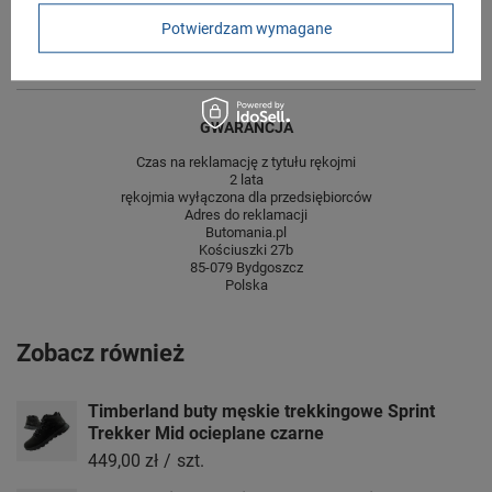
centymetrach
Więcej
Potwierdzam wymagane
Wysokość towaru w
12
centymetrach
Więcej
GWARANCJA
Czas na reklamację z tytułu rękojmi
2 lata
rękojmia wyłączona dla przedsiębiorców
Adres do reklamacji
Butomania.pl
Kościuszki 27b
85-079 Bydgoszcz
Polska
Zobacz również
Timberland buty męskie trekkingowe Sprint
Trekker Mid ocieplane czarne
449,00 zł
/
szt.