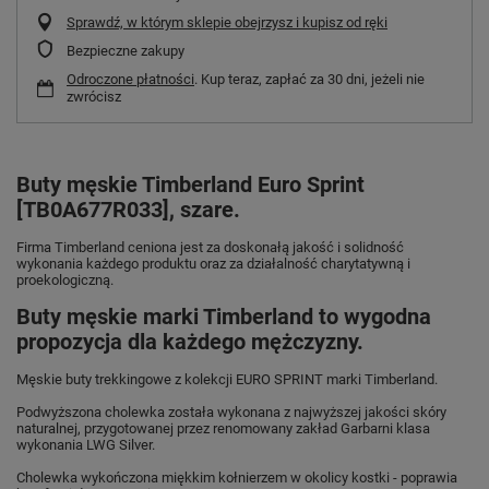
Sprawdź, w którym sklepie obejrzysz i kupisz od ręki
Bezpieczne zakupy
Odroczone płatności
. Kup teraz, zapłać za 30 dni, jeżeli nie
zwrócisz
Buty męskie Timberland Euro Sprint
[TB0A677R033], szare.
Firma Timberland ceniona jest za doskonałą jakość i solidność
wykonania każdego produktu oraz za działalność charytatywną i
proekologiczną.
Buty męskie marki Timberland to wygodna
propozycja dla każdego mężczyzny.
Męskie buty trekkingowe z kolekcji EURO SPRINT marki Timberland.
Podwyższona cholewka została wykonana z najwyższej jakości skóry
naturalnej, przygotowanej przez renomowany zakład Garbarni klasa
wykonania LWG Silver.
Cholewka wykończona miękkim kołnierzem w okolicy kostki - poprawia