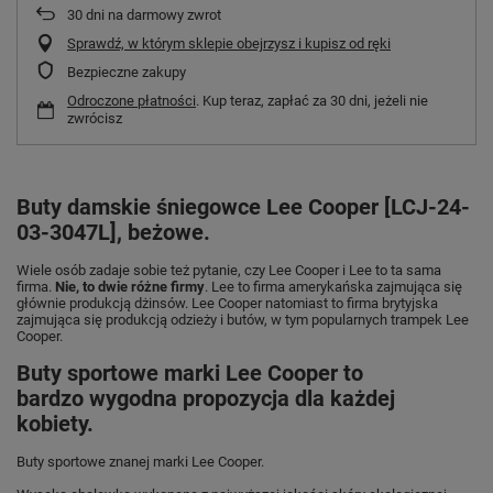
30
dni na darmowy zwrot
Sprawdź, w którym sklepie obejrzysz i kupisz od ręki
Bezpieczne zakupy
Odroczone płatności
. Kup teraz, zapłać za 30 dni, jeżeli nie
zwrócisz
Buty damskie śniegowce Lee Cooper [LCJ-24-
03-3047L], beżowe.
Wiele osób zadaje sobie też pytanie, czy Lee Cooper i Lee to ta sama
firma.
Nie, to dwie różne firmy
. Lee to firma amerykańska zajmująca się
głównie produkcją dżinsów. Lee Cooper natomiast to firma brytyjska
zajmująca się produkcją odzieży i butów, w tym popularnych trampek Lee
Cooper.
Buty sportowe marki Lee Cooper to
bardzo wygodna propozycja dla każdej
kobiety.
Buty sportowe znanej marki Lee Cooper.