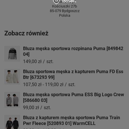
Butomania.pl
Kościuszki 27b
85-079 Bydgoszcz
Polska
Zobacz również
Bluza męska sportowa rozpinana Puma [849842
04]
149,00 zł
/
szt.
Bluza sportowa męska z kapturem Puma FD Ess
Btr [673293 99]
107,50 zł
-
119,00 zł
/
szt.
Bluza męska sportowa Puma ESS Big Logo Crew
[586680 03]
99,00 zł
/
szt.
Bluza z kapturem męska sportowa Puma Train
Pwr Fleece [520893 01] WarmCELL