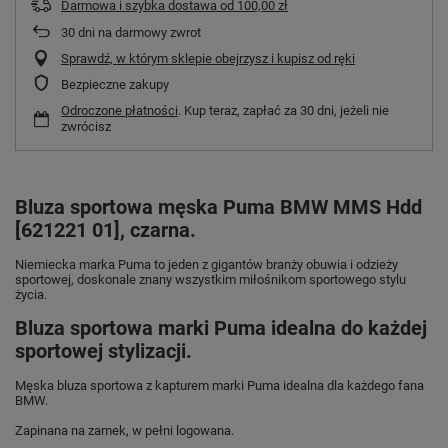
Darmowa i szybka dostawa
od
100,00 zł
30
dni na darmowy zwrot
Sprawdź, w którym sklepie obejrzysz i kupisz od ręki
Bezpieczne zakupy
Odroczone płatności
. Kup teraz, zapłać za 30 dni, jeżeli nie
zwrócisz
Bluza sportowa męska Puma BMW MMS Hdd
[621221 01], czarna.
Niemiecka marka Puma
to jeden z gigantów branży obuwia i odzieży
sportowej, doskonale znany wszystkim miłośnikom sportowego stylu
życia.
Bluza sportowa marki Puma idealna do każdej
sportowej stylizacji.
Męska bluza sportowa z kapturem marki Puma idealna dla każdego fana
BMW.
Zapinana na zamek, w pełni logowana.