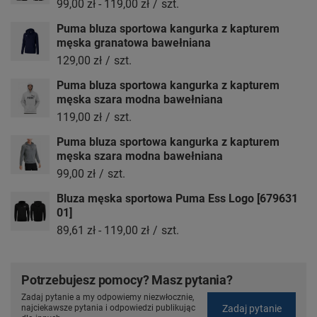
99,00 zł
-
119,00 zł
/
szt.
Puma bluza sportowa kangurka z kapturem
męska granatowa bawełniana
129,00 zł
/
szt.
Puma bluza sportowa kangurka z kapturem
męska szara modna bawełniana
119,00 zł
/
szt.
Puma bluza sportowa kangurka z kapturem
męska szara modna bawełniana
99,00 zł
/
szt.
Bluza męska sportowa Puma Ess Logo [679631
01]
89,61 zł
-
119,00 zł
/
szt.
Potrzebujesz pomocy? Masz pytania?
Zadaj pytanie a my odpowiemy niezwłocznie,
Zadaj pytanie
najciekawsze pytania i odpowiedzi publikując