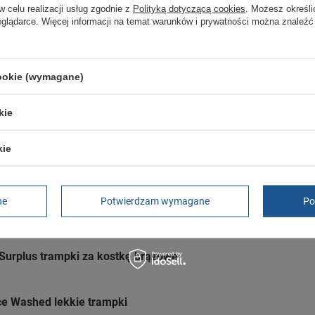
w celu realizacji usług zgodnie z
Polityką dotyczącą cookies
. Możesz określi
eglądarce. Więcej informacji na temat warunków i prywatności można znaleźć
GWARANCJA
Czas na reklamację z tytułu rękojmi
cookie (wymagane)
2 lata
rękojmia wyłączona dla przedsiębiorców
Adres do reklamacji
kie
Butomania.pl
Kościuszki 27b
kie
85-079 Bydgoszcz
Polska
ne
Potwierdzam wymagane
Po
Surplus trampki za kostkę brązowe
ce Washed lekkie trampki