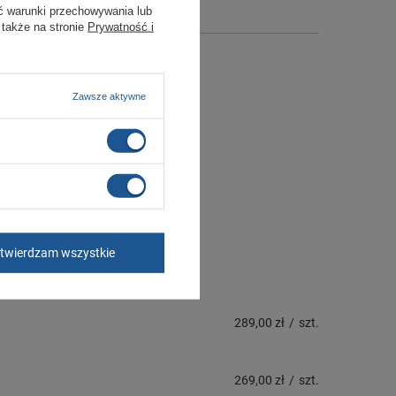
ć warunki przechowywania lub
 także na stronie
Prywatność i
Zawsze aktywne
twierdzam wszystkie
289,00 zł
/
szt.
269,00 zł
/
szt.