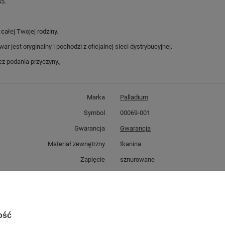
45.
ałej Twojej rodziny.
jest oryginalny i pochodzi z oficjalnej sieci dystrybucyjnej.
z podania przyczyny.,
Marka
Palladium
Symbol
00069-001
Gwarancja
Gwarancja
Materiał zewnętrzny
tkanina
Zapięcie
sznurowane
Kolor
czarny
ść towaru w centymetrach
Więcej
30
ść towaru w centymetrach
Więcej
20
ość
ć towaru w centymetrach
Więcej
12