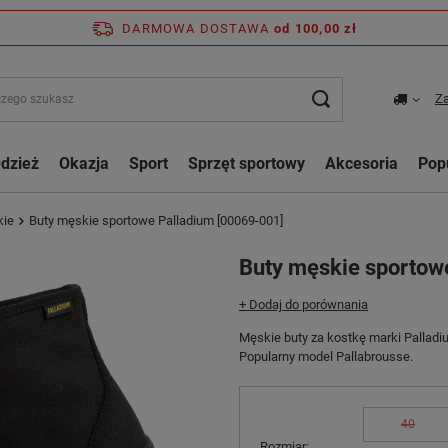
DARMOWA DOSTAWA
od 100,00 zł
Za
dzież
Okazja
Sport
Sprzęt sportowy
Akcesoria
Pop
kie
Buty męskie sportowe Palladium [00069-001]
Buty męskie sportow
+ Dodaj do porównania
Męskie buty za kostkę marki Palladi
Popularny model Pallabrousse.
40
Rozmiar