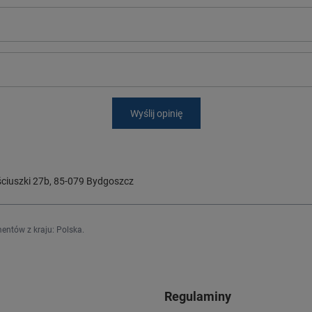
Wyślij opinię
ciuszki 27b
,
85-079
Bydgoszcz
entów z kraju:
Polska
.
Regulaminy