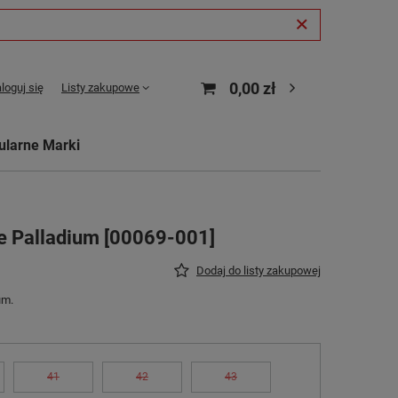
0,00 zł
loguj się
Listy zakupowe
ularne Marki
e Palladium [00069-001]
Dodaj do listy zakupowej
um.
41
42
43