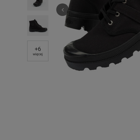
+
6
więcej