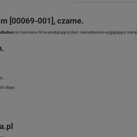
um [00069-001], czarne.
alladium
to francuska firma produkująca dość niecodziennie wyglądające tramp
m.
h.
do stopy.
a.pl