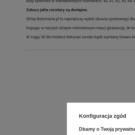
Buty sportowe w standardowych rozmiarach 40, 41, 42, 43, 44, 
Zobacz jakie rozmiary są dostępne.
Sklep Butomania.pl to największy wybór obuwia sportowego dla c
Kupując w naszym sklepie internetowym masz gwarancję, że towar 
W ciągu 30 dni możesz dokonać zwrotu bądź wymiany towaru be
Długo
Konfiguracja zgód
Szeroko
Dbamy o Twoją prywatn
Wysokoś