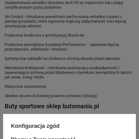
Opatentowana wkładka Skechers Arch Fit ze wsparciem łuku stopy
certyfikowanym przez podiatrów.
Air-Cooled - chłodzona powietrzem perforowana wkładka z pianki z
pamięcią kształtu, która zapewnia większą oddychalność oraz lepszą
amortyzację uderzeń.
Podeszwa środkowa z amortyzacją Skech-Air.
Podeszwa zewnętrzna Goodyear Performance - zapewnia lepszą
przyczepność, stabilność i trwałość.
Syntetyczne nakładki na cholewce chronią obuwie przed otarciem.
Membrana Waterproof - membrana podnosząca wodoodporność i
zapewniająca ochronę przed działaniem czynników zewnętrznych takich
jak woda, śnieg i błoto.
Klasyczne sznurowanie.
Idealne obuwie do każdej jesienno-zimowej stylizacji.
Buty sportowe sklep butomania.pl
Buty sportowe od Skechers w standardowych rozmiarach 40, 41, 42, 43,
44.
Konfiguracja zgód
Zobacz jakie rozmiary są dostępne.