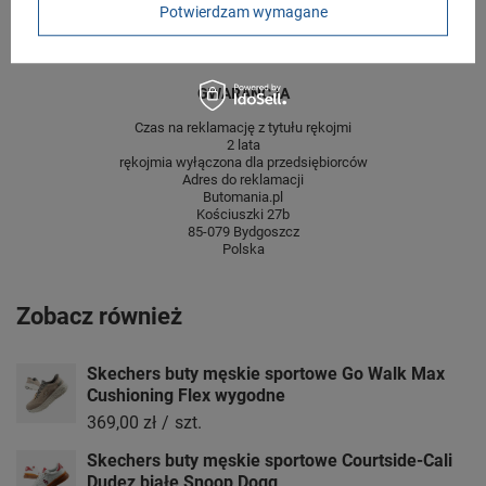
Potwierdzam wymagane
Wysokość towaru w
12
centymetrach
Więcej
GWARANCJA
Czas na reklamację z tytułu rękojmi
2 lata
rękojmia wyłączona dla przedsiębiorców
Adres do reklamacji
Butomania.pl
Kościuszki 27b
85-079 Bydgoszcz
Polska
Zobacz również
Skechers buty męskie sportowe Go Walk Max
Cushioning Flex wygodne
369,00 zł
/
szt.
Skechers buty męskie sportowe Courtside-Cali
Dudez białe Snoop Dogg