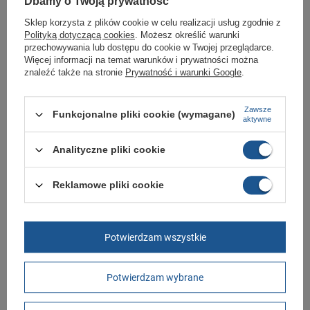
Dbamy o Twoją prywatność
Sklep Butomania.pl to największy wybór obuwia sportowego dla całej
Twojej rodziny.
Sklep korzysta z plików cookie w celu realizacji usług zgodnie z
Kupując w naszym sklepie internetowym masz gwarancję, że towar jest
Polityką dotyczącą cookies
. Możesz określić warunki
oryginalny i pochodzi z oficjalnej sieci dystrybucyjnej.
przechowywania lub dostępu do cookie w Twojej przeglądarce.
Więcej informacji na temat warunków i prywatności można
W ciągu 30 dni możesz dokonać zwrotu bądź wymiany towaru bez
znaleźć także na stronie
Prywatność i warunki Google
.
podania przyczyny.
Zawsze
Funkcjonalne pliki cookie (wymagane)
aktywne
Marka
Skechers
Symbol
204630/CDB
Analityczne pliki cookie
Gwarancja
Gwarancja
Reklamowe pliki cookie
Kolor
brązowy
Materiał zewnętrzny
skóra ekologiczna
Zapięcie
sznurowane
Potwierdzam wszystkie
Długość towaru w
30
centymetrach
Więcej
Potwierdzam wybrane
Szerokość towaru w
20
centymetrach
Więcej