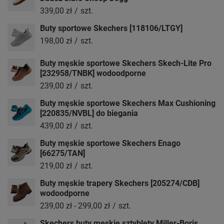
339,00 zł
/
szt.
Buty sportowe Skechers [118106/LTGY]
198,00 zł
/
szt.
Buty męskie sportowe Skechers Skech-Lite Pro
[232958/TNBK] wodoodporne
239,00 zł
/
szt.
Buty męskie sportowe Skechers Max Cushioning
[220835/NVBL] do biegania
439,00 zł
/
szt.
Buty męskie sportowe Skechers Enago
[66275/TAN]
219,00 zł
/
szt.
Buty męskie trapery Skechers [205274/CDB]
wodoodporne
239,00 zł
-
299,00 zł
/
szt.
Skechers buty męskie sztyblety Miller-Boris