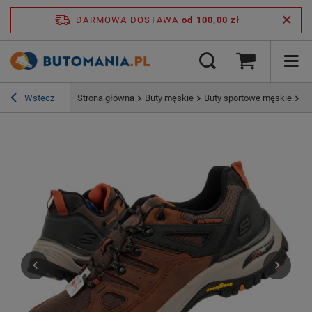
DARMOWA DOSTAWA
od 100,00 zł
Wstecz
Strona główna
Buty męskie
Buty sportowe męskie
Bu